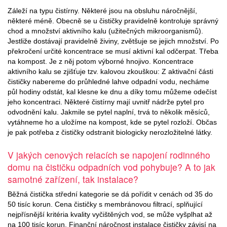
Záleží na typu čistírny. Některé jsou na obsluhu náročnější,
některé méně. Obecně se u čističky pravidelně kontroluje správný
chod a množství aktivního kalu (užitečných mikroorganismů).
Jestliže dostávají pravidelně živiny, zvětšuje se jejich množství. Po
překročení určité koncentrace se musí aktivní kal odčerpat. Třeba
na kompost. Je z něj potom výborné hnojivo. Koncentrace
aktivního kalu se zjišťuje tzv. kalovou zkouškou: Z aktivační části
čističky nabereme do průhledné lahve odpadní vodu, necháme
půl hodiny odstát, kal klesne ke dnu a díky tomu můžeme odečíst
jeho koncentraci. Některé čistírny mají uvnitř nádrže pytel pro
odvodnění kalu. Jakmile se pytel naplní, trvá to několik měsíců,
vytáhneme ho a uložíme na kompost, kde se pytel rozloží. Občas
je pak potřeba z čističky odstranit biologicky nerozložitelné látky.
V jakých cenových relacích se napojení rodinného
domu na čističku odpadních vod pohybuje? A to jak
samotné zařízení, tak instalace?
Běžná čistička střední kategorie se dá pořídit v cenách od 35 do
50 tisíc korun. Cena čističky s membránovou filtrací, splňující
nejpřísnější kritéria kvality vyčištěných vod, se může vyšplhat až
na 100 tisíc korun. Finanční náročnost instalace čističky závisí na