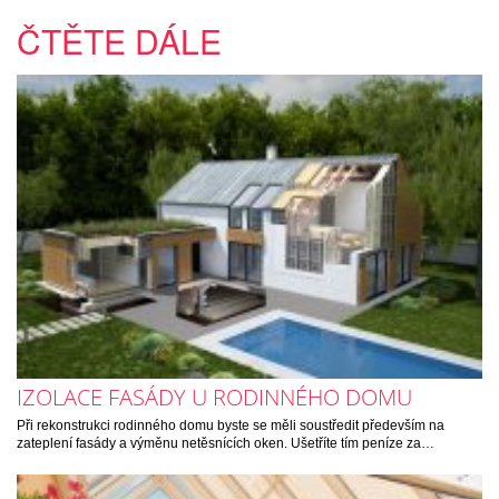
ČTĚTE DÁLE
IZOLACE FASÁDY U RODINNÉHO DOMU
Při rekonstrukci rodinného domu byste se měli soustředit především na
zateplení fasády a výměnu netěsnících oken. Ušetříte tím peníze za…