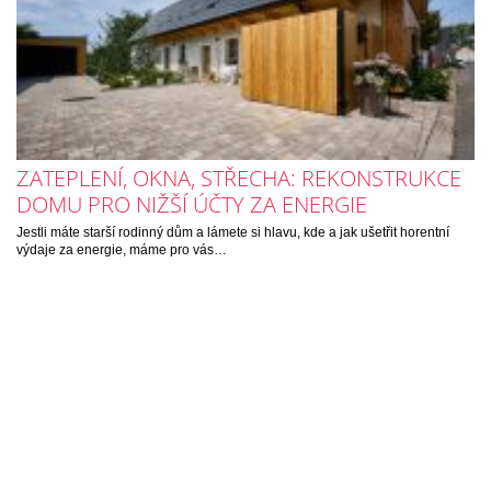
ZATEPLENÍ, OKNA, STŘECHA: REKONSTRUKCE
DOMU PRO NIŽŠÍ ÚČTY ZA ENERGIE
Jestli máte starší rodinný dům a lámete si hlavu, kde a jak ušetřit horentní
výdaje za energie, máme pro vás…