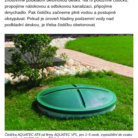
zhotovíme podkladní betonovou desku. Na ni položíme čističku,
propojíme nátokovou a odtokovou kanalizaci, připojíme
dmychadlo. Pak čističku začneme plnit vodou a postupně
obsypávat. Pokud je úroveň hladiny podzemní vody nad
podkladní deskou, je třeba čističku obetonovat.
Čistička AQUATEC AT6 od firmy AQUATEC VFL, pro 1–5 osob, vypouštění do vsaku