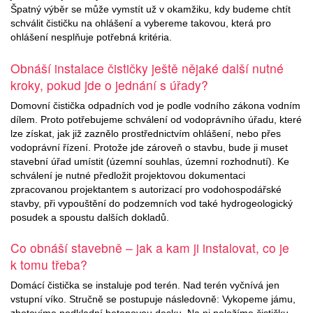
Špatný výběr se může vymstít už v okamžiku, kdy budeme chtít
schválit čističku na ohlášení a vybereme takovou, která pro
ohlášení nesplňuje potřebná kritéria.
Obnáší instalace čističky ještě nějaké další nutné
kroky, pokud jde o jednání s úřady?
Domovní čistička odpadních vod je podle vodního zákona vodním
dílem. Proto potřebujeme schválení od vodoprávního úřadu, které
lze získat, jak již zaznělo prostřednictvím ohlášení, nebo přes
vodoprávní řízení. Protože jde zároveň o stavbu, bude ji muset
stavební úřad umístit (územní souhlas, územní rozhodnutí). Ke
schválení je nutné předložit projektovou dokumentaci
zpracovanou projektantem s autorizací pro vodohospodářské
stavby, při vypouštění do podzemních vod také hydrogeologický
posudek a spoustu dalších dokladů.
Co obnáší stavebně – jak a kam ji instalovat, co je
k tomu třeba?
Domácí čistička se instaluje pod terén. Nad terén vyčnívá jen
vstupní víko. Stručně se postupuje následovně: Vykopeme jámu,