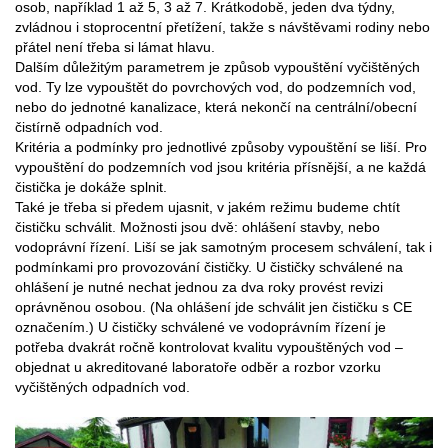
osob, například 1 až 5, 3 až 7. Krátkodobě, jeden dva týdny,
zvládnou i stoprocentní přetížení, takže s návštěvami rodiny nebo
přátel není třeba si lámat hlavu.
Dalším důležitým parametrem je způsob vypouštění vyčištěných
vod. Ty lze vypouštět do povrchových vod, do podzemních vod,
nebo do jednotné kanalizace, která nekončí na centrální/obecní
čistírně odpadních vod.
Kritéria a podmínky pro jednotlivé způsoby vypouštění se liší. Pro
vypouštění do podzemních vod jsou kritéria přísnější, a ne každá
čistička je dokáže splnit.
Také je třeba si předem ujasnit, v jakém režimu budeme chtít
čističku schválit. Možnosti jsou dvě: ohlášení stavby, nebo
vodoprávní řízení. Liší se jak samotným procesem schválení, tak i
podmínkami pro provozování čističky. U čističky schválené na
ohlášení je nutné nechat jednou za dva roky provést revizi
oprávněnou osobou. (Na ohlášení jde schválit jen čističku s CE
označením.) U čističky schválené ve vodoprávním řízení je
potřeba dvakrát ročně kontrolovat kvalitu vypouštěných vod –
objednat u akreditované laboratoře odběr a rozbor vzorku
vyčištěných odpadních vod.