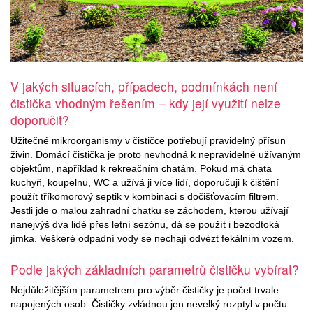
V jakých situacích, případech, podmínkách není
čistička vhodným řešením – kdy její využití nelze
doporučit?
Užitečné mikroorganismy v čističce potřebují pravidelný přísun
živin. Domácí čistička je proto nevhodná k nepravidelně užívaným
objektům, například k rekreačním chatám. Pokud má chata
kuchyň, koupelnu, WC a užívá ji více lidí, doporučuji k čištění
použít tříkomorový septik v kombinaci s dočišťovacím filtrem.
Jestli jde o malou zahradní chatku se záchodem, kterou užívají
nanejvýš dva lidé přes letní sezónu, dá se použít i bezodtoká
jímka. Veškeré odpadní vody se nechají odvézt fekálním vozem.
Podle jakých základních parametrů čističku vybírat?
Nejdůležitějším parametrem pro výběr čističky je počet trvale
napojených osob. Čističky zvládnou jen nevelký rozptyl v počtu