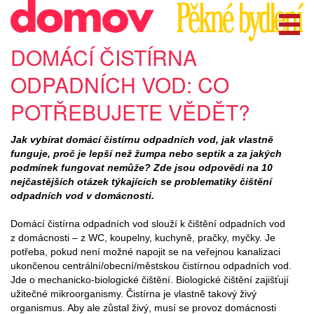
DOMÁCÍ ČISTÍRNA
ODPADNÍCH VOD: CO
POTŘEBUJETE VĚDĚT?
Jak vybírat domácí čistírnu odpadních vod, jak vlastně
funguje, proč je lepší než žumpa nebo septik a za jakých
podmínek fungovat nemůže? Zde jsou odpovědi na 10
nejčastějších otázek týkajících se problematiky čištění
odpadních vod v domácnosti.
Domácí čistírna odpadních vod slouží k čištění odpadních vod
z domácnosti – z WC, koupelny, kuchyně, pračky, myčky. Je
potřeba, pokud není možné napojit se na veřejnou kanalizaci
ukončenou centrální/obecní/městskou čistírnou odpadních vod.
Jde o mechanicko-biologické čištění. Biologické čištění zajišťují
užitečné mikroorganismy. Čistírna je vlastně takový živý
organismus. Aby ale zůstal živý, musí se provoz domácnosti