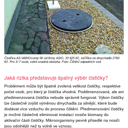
Čistička AS-VARIOcomp 5K od firmy ASIO, 33 925 Kč, skříňka na dmychadlo 2760
Kč. Pro 3–7 osob, velmi snadná obsluha. Foto: Čištění odpadních vod
Jaká rizika představuje špatný výběr čističky?
Problémem může být špatně zvolená velikost čističky, respektive
počet osob, pro který je čistička vhodná. Poddimenzovaná, ale ani
předimenzovaná čistička nebude správně fungovat. Výkon čističky
lze částečně zvýšit výměnou dmychadla za silnější, které bude
dodávat více vzduchu do procesu čištění. Předimenzování čističky
je možné částečně eliminovat instalací nosiče biomasy do
aktivační části čističky. Mikroorganismy pevně přisedlé na nosiči
jsou odolnější než ty volně ve vznosu.