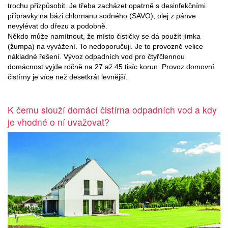
trochu přizpůsobit. Je třeba zacházet opatrně s desinfekčními
přípravky na bázi chlornanu sodného (SAVO), olej z pánve
nevylévat do dřezu a podobně.
Někdo může namítnout, že místo čističky se dá použít jímka
(žumpa) na vyvážení. To nedoporučuji. Je to provozně velice
nákladné řešení. Vývoz odpadních vod pro čtyřčlennou
domácnost vyjde ročně na 27 až 45 tisíc korun. Provoz domovní
čistírny je více než desetkrát levnější.
K čemu slouží domácí čistírna odpadních vod a kdy
je vhodné o ní uvažovat?