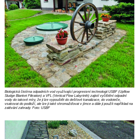
Biologická čistírna odpadních vod využívající progresivní technologii USBF (Upflow
Sludge Blanket Filtration) a VFL (Vertical Flow Labyrinth) zajistí vyčištění odpadní
vody do takové míry, že ji lze vypouštět do dešťové kanalizace, do vodoteče,
vsakovat do podloží, ale lze ji také shromažďovat v jímce a dále ji použít například na
zalévání zahrady. Foto: USBF