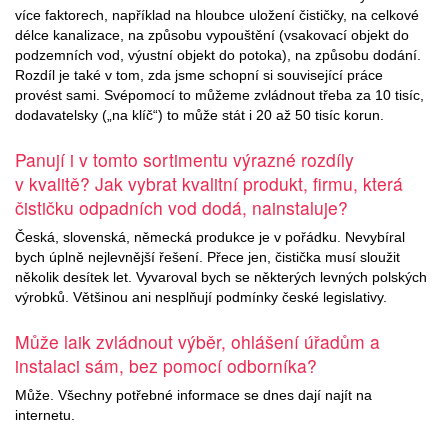
více faktorech, například na hloubce uložení čističky, na celkové
délce kanalizace, na způsobu vypouštění (vsakovací objekt do
podzemních vod, výustní objekt do potoka), na způsobu dodání.
Rozdíl je také v tom, zda jsme schopní si související práce
provést sami. Svépomocí to můžeme zvládnout třeba za 10 tisíc,
dodavatelsky („na klíč“) to může stát i 20 až 50 tisíc korun.
Panují i v tomto sortimentu výrazné rozdíly
v kvalitě? Jak vybrat kvalitní produkt, firmu, která
čističku odpadních vod dodá, nainstaluje?
Česká, slovenská, německá produkce je v pořádku. Nevybíral
bych úplně nejlevnější řešení. Přece jen, čistička musí sloužit
několik desítek let. Vyvaroval bych se některých levných polských
výrobků. Většinou ani nesplňují podmínky české legislativy.
Může laik zvládnout výběr, ohlášení úřadům a
instalaci sám, bez pomocí odborníka?
Může. Všechny potřebné informace se dnes dají najít na
internetu.