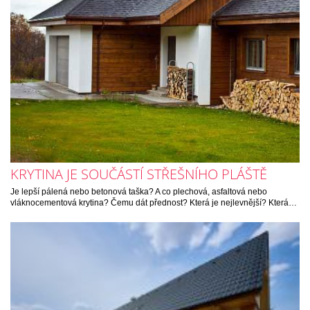
KRYTINA JE SOUČÁSTÍ STŘEŠNÍHO PLÁŠTĚ
Je lepší pálená nebo betonová taška? A co plechová, asfaltová nebo
vláknocementová krytina? Čemu dát přednost? Která je nejlevnější? Která…