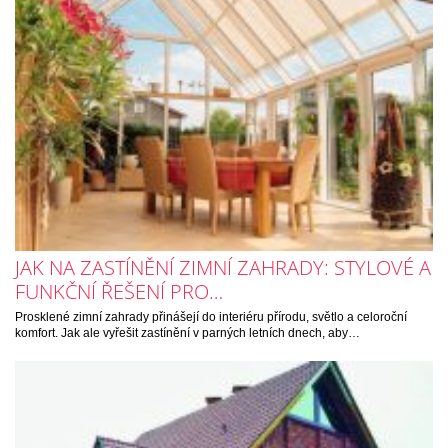
JAK NA ZASTÍNĚNÍ ZIMNÍ ZAHRADY: STYLOVÉ A
FUNKČNÍ ŘEŠENÍ PRO…
Prosklené zimní zahrady přinášejí do interiéru přírodu, světlo a celoroční
komfort. Jak ale vyřešit zastínění v parných letních dnech, aby…