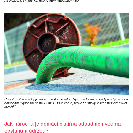
na ohlášení. 34 385 Kč, foto: Čištění odpadních vod
Pořídit místo čističky jímku není příliš výhodné. Vývoz odpadních vod pro čtyřčlennou
domácnost vyjde ročně na 27 až 45 tisíc korun, provoz čističky je více než desetkrát
levnější.
Jak náročná je domácí čistírna odpadních vod na
obsluhu a údržbu?