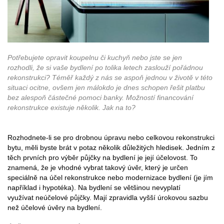
Potřebujete opravit koupelnu či kuchyň nebo jste se jen
rozhodli, že si vaše bydlení po tolika letech zaslouží pořádnou
rekonstrukci? Téměř každý z nás se aspoň jednou v životě v této
situaci ocitne, ovšem jen málokdo je dnes schopen řešit platbu
bez alespoň částečné pomoci banky. Možností financování
rekonstrukce existuje několik. Jak na to?
Rozhodnete-li se pro drobnou úpravu nebo celkovou rekonstrukci
bytu, měli byste brát v potaz několik důležitých hledisek. Jedním z
těch prvních pro výběr půjčky na bydlení je její účelovost. To
znamená, že je vhodné vybrat takový úvěr, který je určen
speciálně na účel rekonstrukce nebo modernizace bydlení (je jím
například i hypotéka). Na bydlení se většinou nevyplatí
využívat neúčelové půjčky. Mají zpravidla vyšší úrokovou sazbu
než účelové úvěry na bydlení.