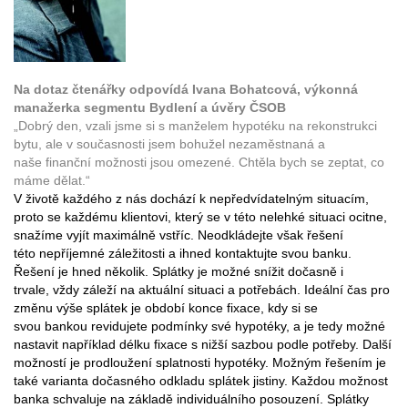
Na dotaz čtenářky odpovídá Ivana Bohatcová, výkonná
manažerka segmentu Bydlení a úvěry ČSOB
„Dobrý den, vzali jsme si s manželem hypotéku na rekonstrukci
bytu, ale v současnosti jsem bohužel nezaměstnaná a
naše finanční možnosti jsou omezené. Chtěla bych se zeptat, co
máme dělat.“
V životě každého z nás dochází k nepředvídatelným situacím,
proto se každému klientovi, který se v této nelehké situaci ocitne,
snažíme vyjít maximálně vstříc. Neodkládejte však řešení
této nepříjemné záležitosti a ihned kontaktujte svou banku.
Řešení je hned několik. Splátky je možné snížit dočasně i
trvale, vždy záleží na aktuální situaci a potřebách. Ideální čas pro
změnu výše splátek je období konce fixace, kdy si se
svou bankou revidujete podmínky své hypotéky, a je tedy možné
nastavit například délku fixace s nižší sazbou podle potřeby. Další
možností je prodloužení splatnosti hypotéky. Možným řešením je
také varianta dočasného odkladu splátek jistiny. Každou možnost
banka schvaluje na základě individuálního posouzení. Splátky