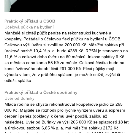
Praktický příklad u ČSOB
Účelová půjčka na bydlení
Manželé si chtějí půjčit peníze na rekonstrukci kuchyně a
koupelny. Požádali o účelovou flexi půjčku na bydlení u ČSOB.
Celkovou výši úvěru si zvolili na 200 000 Kč. Měsíční splátka při
úrokové sazbě 10,4 % p. a. bude 4289 Kč. RPSN je stanoveno na
11,6 % a celková doba úvěru na 60 měsíců. Inkaso splátky 6 Kč
za měsíc a cena konta 55 Kč za měsíc. Celková částka bude na
konci úvěrového období činit 261 000 Kč. Flexi půjčky mají
výhodu v tom, že v průběhu splácení je možné snížit, zvýšit či
odložit splátku.
Praktický příklad u České spořitelny
Úvěr od Buřinky
Mladá rodina se chystá rekonstruovat koupelnové jádro za 265
000 Kč. Majitelé se rozhodli pro rychlé vyřízení úvěru a expresní
čerpání peněz (doklady, k čemu úvěr použili, zašlou až
následně). Úvěr od Buřinky ve výši 265 000 Kč se splatností 18 let
a úrokovou sazbou 6,85 % p. a. má měsíční splátku 2172 Kč.