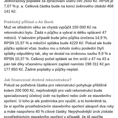
Jednorázový poplatek za zpracování úvěru činí 2650 Kč. RPSN je
7,07 % p. a. Celková částka bude na konci úvěrového období 468
141 Kč.
Praktický příklad u Air Bank
Muž ve středním věku se chystá vypůjčit 150 000 Kč na
rekonstrukci bytu. Žádá o půjčku a vybral si délku splácení 47
měsíců. V takovém případě bude jeho půjčka úročena 14,9 %,
RPSN 15,97 % a měsíční splátka bude 4220 Kč. Pokud ale bude
půjčku splácet včas, budou mu u tohoto úvěru poslední čtyři
splátky odpuštěny tak, aby se dostal na úrokovou sazbu 9,9 % a
RPSN 10,37 %. Celkový počet splátek se tím sníží z 47 na 43 a
pán tak díky včasnému splácení zaplatí namísto 198 311 Kč jen
177 850 Kč. Žádné poplatky u půjčky neplatí.
Jak financovat drobné rekonstrukce?
Pokud se potřebná částka pro rekonstrukci pohybuje přibližně
kolem 200 000 Kč, nejvhodnější pro vaši rekonstrukci bude
specializovaný účelový úvěr na bydlení nebo úvěr ze stavebního
spoření. U toho je ale podmínka pro využití, a to konkrétně ta,
že si spoříte prostřednictvím stavebního spoření alespoň dva roky
a máte naspořeno 40 % cílové částky. Nejvýhodnější úrok získáte
prostřednictvím stavebního spoření v případě, že již spoříte