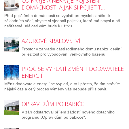
CO KRYJE A NEKRYJE POJIŠTĚNÍ
DOMÁCNOSTI A JAK SI POJISTIT…
Před pojištěním domácnosti se vyplatí promyslet si několik
základních věcí, abyste si sjednali pojistku, která má smysl a při
nešťastné události vám bude k užitku.
AZUROVÉ KRÁLOVSTVÍ
Prostor v zahradní části rodinného domu nabízí ideální
příležitost pro vybudování venkovního bazénu.
PROČ SE VYPLATÍ ZMĚNIT DODAVATELE
ENERGIÍ
Měnit dodavatele energií se vyplatí, a to i přesto, že tím strávíte
nějaký čas a celý proces výměny vás nebude příliš bavit.
OPRAV DŮM PO BABIČCE
V září odstartoval příjem žádostí nového dotačního
programu „Oprav dům po babičce“.