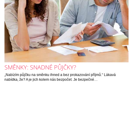
SMĚNKY: SNADNÉ PŮJČKY?
„Nabízím půjčku na směnku ihned a bez prokazování příjmů.“ Lákavá
nabídka, že? A je jich kolem nás bezpočet. Je bezpečné…