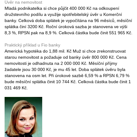
Úvěr na nemovitost
Mladá podnikatelka si chce půjčit 400 000 Kč na odkoupení
družstevního podílu a využije spotřebitelský úvěr u Komerční
banky. Celková doba splátek je vypočítána na 96 měsíců, měsíční
splátka činí 3200 Kč. Roční úroková sazba je stanovena ve výši
8,3 %, RPSN pak na 8,9 %. Celková částka bude činit 551 965 Kč.
Praktický příklad u Fio banky
Americká hypotéka do 1,88 mil. Kč Muž si chce zrekonstruovat
starou nemovitost a požaduje od banky úvěr 800 000 Kč. Cena
nemovitosti je odhadnuta na 2 000 000 Kč. Měsíční příjmy
žadatele jsou 30 000 Kč, je mu 45 let. Doba splátek úvěru byla
stanovena na osm let. Při úrokové sazbě 6,59 % a RPSN 6,79 %
bude měsíční splátka činit 10 744 Kč. Celková částka bude činit 1
031 469 Kč.