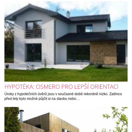
HYPOTÉKA: OSMERO PRO LEPŠÍ ORIENTACI
Úroky z hypotečních úvěrů jsou v současné době rekordně nízko. Zatímco
před lety bylo možné půjčit si na stavbu nebo…