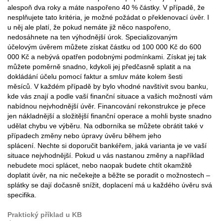
alespoň dva roky a máte naspořeno 40 % částky. V případě, že
nesplňujete tato kritéria, je možné požádat o překlenovací úvěr. I
u něj ale platí, že pokud nemáte již něco naspořeno,
nedosáhnete na ten výhodnější úrok. Specializovaným
účelovým úvěrem můžete získat částku od 100 000 Kč do 600
000 Kč a nebývá opatřen podobnými podmínkami. Získat jej tak
můžete poměrně snadno, kdykoli jej předčasně splatit a na
dokládání účelu pomocí faktur a smluv máte kolem šesti
měsíců. V každém případě by bylo vhodné navštívit svou banku,
kde vás znají a podle vaší finanční situace a vašich možností vám
nabídnou nejvhodnější úvěr. Financování rekonstrukce je přece
jen nákladnější a složitější finanční operace a mohli byste snadno
udělat chybu ve výběru. Na odborníka se můžete obrátit také v
případech změny nebo úpravy úvěru během jeho
splácení. Nechte si doporučit bankéřem, jaká varianta je ve vaší
situace nejvhodnější. Pokud u vás nastanou změny a například
nebudete moci splácet, nebo naopak budete chtít okamžitě
doplatit úvěr, na nic nečekejte a běžte se poradit o možnostech –
splátky se dají dočasně snížit, doplacení má u každého úvěru svá
specifika.
Praktický příklad u KB