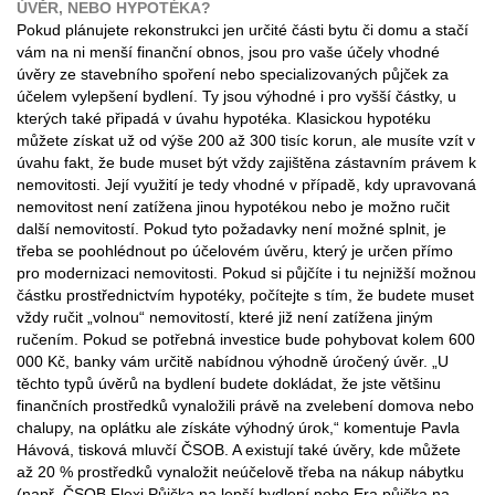
ÚVĚR, NEBO HYPOTÉKA?
Pokud plánujete rekonstrukci jen určité části bytu či domu a stačí
vám na ni menší finanční obnos, jsou pro vaše účely vhodné
úvěry ze stavebního spoření nebo specializovaných půjček za
účelem vylepšení bydlení. Ty jsou výhodné i pro vyšší částky, u
kterých také připadá v úvahu hypotéka. Klasickou hypotéku
můžete získat už od výše 200 až 300 tisíc korun, ale musíte vzít v
úvahu fakt, že bude muset být vždy zajištěna zástavním právem k
nemovitosti. Její využití je tedy vhodné v případě, kdy upravovaná
nemovitost není zatížena jinou hypotékou nebo je možno ručit
další nemovitostí. Pokud tyto požadavky není možné splnit, je
třeba se poohlédnout po účelovém úvěru, který je určen přímo
pro modernizaci nemovitosti. Pokud si půjčíte i tu nejnižší možnou
částku prostřednictvím hypotéky, počítejte s tím, že budete muset
vždy ručit „volnou“ nemovitostí, které již není zatížena jiným
ručením. Pokud se potřebná investice bude pohybovat kolem 600
000 Kč, banky vám určitě nabídnou výhodně úročený úvěr. „U
těchto typů úvěrů na bydlení budete dokládat, že jste většinu
finančních prostředků vynaložili právě na zvelebení domova nebo
chalupy, na oplátku ale získáte výhodný úrok,“ komentuje Pavla
Hávová, tisková mluvčí ČSOB. A existují také úvěry, kde můžete
až 20 % prostředků vynaložit neúčelově třeba na nákup nábytku
(např. ČSOB Flexi Půjčka na lepší bydlení nebo Era půjčka na