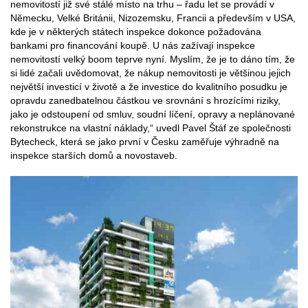
nemovitostí již své stálé místo na trhu – řadu let se provádí v
Německu, Velké Británii, Nizozemsku, Francii a především v USA,
kde je v některých státech inspekce dokonce požadována
bankami pro financování koupě. U nás zažívají inspekce
nemovitostí velký boom teprve nyní. Myslím, že je to dáno tím, že
si lidé začali uvědomovat, že nákup nemovitosti je většinou jejich
největší investicí v životě a že investice do kvalitního posudku je
opravdu zanedbatelnou částkou ve srovnání s hrozícími riziky,
jako je odstoupení od smluv, soudní líčení, opravy a neplánované
rekonstrukce na vlastní náklady,“ uvedl Pavel Štáf ze společnosti
Bytecheck, která se jako první v Česku zaměřuje výhradně na
inspekce starších domů a novostaveb.