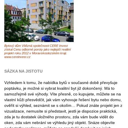
Bytový dům Vítězná společnosti CERE Invest
získal Cenu odborné poroty jako nejlepší realitní
projekt roku 2012 v Moravskoslezském kraji.
www.cereinvest.cz
SÁZKA NA JISTOTU
Vzhledem k tomu, že nabídka bytů v současné době převyšuje
poptávku, je možné si vybrat kvalitní byt již dokončený. Má to
samozřejmě své výhody. Víte přesně, co kupujete, můžete se na
vlastní kůži přesvědčit, jak vám vyhovuje řešení bytu nebo domu,
ověřit si výhled, seznámit se s okolím… Pokud znáte projekt jen z
vizualizace, nemusíte si představit, jestli je dispozice praktická,
zda je tu dostatek úložného prostoru, zda vám bude vidět do
oken, zda vám nebrání ve výhledu jiný objekt. Snáze objevíte