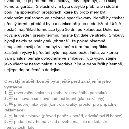
uvedeno, co je předmětem smlouvy, tedy nejen byt, ale i sklep,
komora, garáž… S vlastnictvím bytu obvykle přebíráte i ideální
podíl na společných prostorách, které by proto měly být
obdobným způsobem ve smlouvě specifikovány. Neměl by chybět
přesný termín předání bytu a sankce při jeho nedodržení. Určitě
nestačí například formulace typu 30 dní po kolaudaci. Dokonce i
když je uveden přesný termín, musíte být dále ve střehu. Smlouvy
bývají někdy se psány tak „obratně“, že pokud písemně
neuplatníte svůj nárok na byt v daném termínu, například
zasláním výzvy k předání bytu, nepočne běžet lhůta, za kterou
vám přísluší penále dohodnuté ve smlouvě. Tuto výzvu stejně
jako všechny nesrovnalosti s prodávajícím je třeba řešit písemně,
nejlépe doporučeně s dodejkou.
Obvyklý průběh koupě bytu ještě před zahájením jeho
výstavby
1. 
rezervační smlouva (platba rezervačního poplatku)
2.
 smlouva o smlouvě budoucí kupní (platba zálohy)
3. 
předpřejímka bytu (kontrola kvality, prostor pro případné
reklamace)
4.
 kupní smlouva (převod peněz k notáři, advokátovi či bance)
5.
 podání návrhu na vklad nového majitele do katastru
nemovitostí (kdo