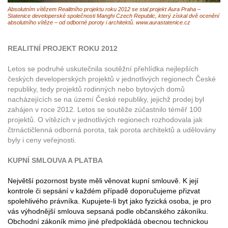
Absolutním vítězem Realitního projektu roku 2012 se stal projekt Aura Praha –
Statenice developerské společnosti Manghi Czech Republic, který získal dvě ocenění
absolutního vítěze – od odborné poroty i architektů. www.aurastatenice.cz
REALITNÍ PROJEKT ROKU 2012
Letos se podruhé uskutečnila soutěžní přehlídka nejlepších
českých developerských projektů v jednotlivých regionech České
republiky, tedy projektů rodinných nebo bytových domů
nacházejících se na území České republiky, jejichž prodej byl
zahájen v roce 2012. Letos se soutěže zúčastnilo téměř 100
projektů. O vítězích v jednotlivých regionech rozhodovala jak
čtrnáctičlenná odborná porota, tak porota architektů a udělovány
byly i ceny veřejnosti.
KUPNÍ SMLOUVA A PLATBA
Největší pozornost byste měli věnovat kupní smlouvě. K její
kontrole či sepsání v každém případě doporučujeme přizvat
spolehlivého právníka. Kupujete-li byt jako fyzická osoba, je pro
vás výhodnější smlouva sepsaná podle občanského zákoníku.
Obchodní zákoník mimo jiné předpokládá obecnou technickou