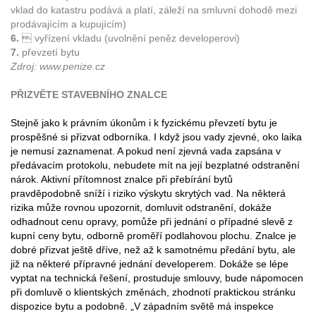
vklad do katastru podává a platí, záleží na smluvní dohodě mezi
prodávajícím a kupujícím)
6.
 vyřízení vkladu (uvolnění peněz developerovi)
7.
převzetí bytu
Zdroj: www.penize.cz
PŘIZVĚTE STAVEBNÍHO ZNALCE
Stejně jako k právním úkonům i k fyzickému převzetí bytu je
prospěšné si přizvat odborníka. I když jsou vady zjevné, oko laika
je nemusí zaznamenat. A pokud není zjevná vada zapsána v
předávacím protokolu, nebudete mít na její bezplatné odstranění
nárok. Aktivní přítomnost znalce při přebírání bytů
pravděpodobně sníží i riziko výskytu skrytých vad. Na některá
rizika může rovnou upozornit, domluvit odstranění, dokáže
odhadnout cenu opravy, pomůže při jednání o případné slevě z
kupní ceny bytu, odborně proměří podlahovou plochu. Znalce je
dobré přizvat ještě dříve, než až k samotnému předání bytu, ale
již na některé přípravné jednání developerem. Dokáže se lépe
vyptat na technická řešení, prostuduje smlouvy, bude nápomocen
při domluvě o klientských změnách, zhodnotí praktickou stránku
dispozice bytu a podobně. „V západním světě má inspekce