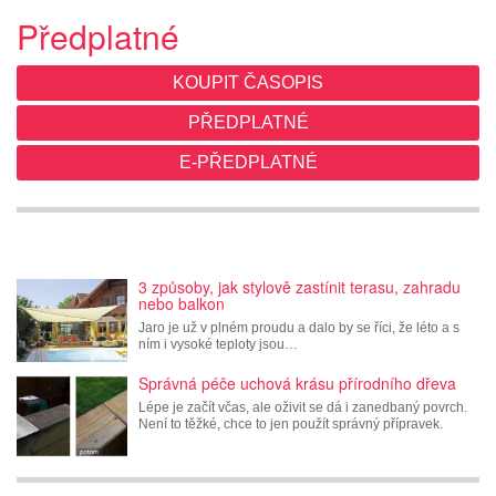
Předplatné
KOUPIT ČASOPIS
PŘEDPLATNÉ
E-PŘEDPLATNÉ
3 způsoby, jak stylově zastínit terasu, zahradu
nebo balkon
Jaro je už v plném proudu a dalo by se říci, že léto a s
ním i vysoké teploty jsou…
Správná péče uchová krásu přírodního dřeva
Lépe je začít včas, ale oživit se dá i zanedbaný povrch.
Není to těžké, chce to jen použít správný přípravek.