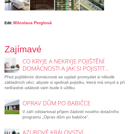
Miloslava Perglová
Edit:
Zajímavé
CO KRYJE A NEKRYJE POJIŠTĚNÍ
DOMÁCNOSTI A JAK SI POJISTIT…
Před pojištěním domácnosti se vyplatí promyslet si několik
základních věcí, abyste si sjednali pojistku, která má smysl a při
nešťastné události vám bude k užitku.
OPRAV DŮM PO BABIČCE
V září odstartoval příjem žádostí nového dotačního
programu „Oprav dům po babičce“.
AZUROVÉ KRÁLOVSTVÍ