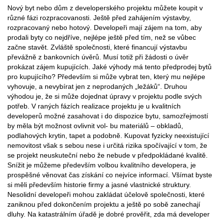
Nový byt nebo dům z developerského projektu můžete koupit v
různé fázi rozpracovanosti. Ještě před zahájením výstavby,
rozpracovaný nebo hotový. Developeři mají zájem na tom, aby
prodali byty co nejdříve, nejlépe ještě před tím, než se vůbec
začne stavět. Zvláště společnosti, které financují výstavbu
převážně z bankovních úvěrů. Musí totiž při žádosti o úvěr
prokázat zájem kupujících. Jaké výhody má tento předprodej bytů
pro kupujícího? Především si může vybrat ten, který mu nejlépe
vyhovuje, a nevybírat jen z neprodaných „ležáků“. Druhou
výhodou je, že si může dojednat úpravy v projektu podle svých
potřeb. V raných fázích realizace projektu je u kvalitních
developerů možné zasahovat i do dispozice bytu, samozřejmostí
by měla být možnost ovlivnit vol- bu materiálů – obkladů,
podlahových krytin, tapet a podobně. Kupovat fyzicky neexistující
nemovitost však s sebou nese i určitá rizika spočívající v tom, že
se projekt neuskuteční nebo že nebude v předpokládané kvalitě.
Snížit je můžeme především volbou kvalitního developera, je
prospěšné věnovat čas získání co nejvíce informací. Všímat byste
si měli především historie firmy a jasné vlastnické struktury.
Nesolidní developeři mohou zakládat účelově společnosti, které
zaniknou před dokončením projektu a ještě po sobě zanechají
dluhy. Na katastrálním úřadě je dobré prověřit, zda má developer