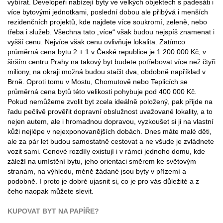
vybírat. Developeři nabízejí byty ve velkých objektech s padesáti i
více bytovými jednotkami, poslední dobou ale přibývá i menších
rezidenčních projektů, kde najdete více soukromí, zeleně, nebo
třeba i služeb. Všechna tato „více“ však budou nejspíš znamenat i
vyšší cenu. Nejvíce však cenu ovlivňuje lokalita. Zatímco
průměrná cena bytu 2 + 1 v České republice je 1 200 000 Kč, v
širším centru Prahy na takový byt budete potřebovat více než čtyři
miliony, na okraji možná budou stačit dva, obdobně například v
Brně. Oproti tomu v Mostu, Chomutově nebo Teplicích se
průměrná cena bytů této velikosti pohybuje pod 400 000 Kč.
Pokud nemůžeme zvolit byt zcela ideálně položený, pak přijde na
řadu pečlivě prověřit dopravní obslužnost uvažované lokality, a to
nejen autem, ale i hromadnou dopravou, vyzkoušet si ji na vlastní
kůži nejlépe v nejexponovanějších dobách. Dnes máte malé děti,
ale za pár let budou samostatně cestovat a ne všude je zvládnete
vozit sami. Cenové rozdíly existují i v rámci jednoho domu, kde
záleží na umístění bytu, jeho orientaci směrem ke světovým
stranám, na výhledu, méně žádané jsou byty v přízemí a
podobně. I proto je dobré ujasnit si, co je pro vás důležité a z
čeho naopak můžete slevit.
KUPOVAT BYT NA PAPÍŘE?