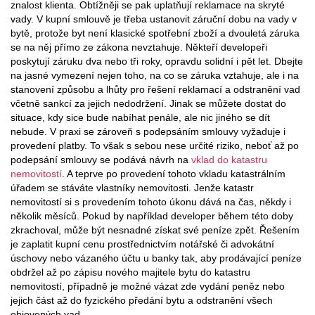
znalost klienta. Obtížněji se pak uplatňují reklamace na skryté
vady. V kupní smlouvě je třeba ustanovit záruční dobu na vady v
bytě, protože byt není klasické spotřební zboží a dvouletá záruka
se na něj přímo ze zákona nevztahuje. Někteří developeři
poskytují záruku dva nebo tři roky, opravdu solidní i pět let. Dbejte
na jasné vymezení nejen toho, na co se záruka vztahuje, ale i na
stanovení způsobu a lhůty pro řešení reklamací a odstranění vad
včetně sankcí za jejich nedodržení. Jinak se můžete dostat do
situace, kdy sice bude nabíhat penále, ale nic jiného se dít
nebude. V praxi se zároveň s podepsáním smlouvy vyžaduje i
provedení platby. To však s sebou nese určité riziko, neboť až po
podepsání smlouvy se podává návrh na
vklad do katastru
nemovitostí
. A teprve po provedení tohoto vkladu katastrálním
úřadem se stáváte vlastníky nemovitosti. Jenže katastr
nemovitostí si s provedením tohoto úkonu dává na čas, někdy i
několik měsíců. Pokud by například developer během této doby
zkrachoval, může být nesnadné získat své peníze zpět. Řešením
je zaplatit kupní cenu prostřednictvím notářské či advokátní
úschovy nebo vázaného účtu u banky tak, aby prodávající peníze
obdržel až po zápisu nového majitele bytu do katastru
nemovitostí, případně je možné vázat zde vydání peněz nebo
jejich část až do fyzického předání bytu a odstranění všech
objevených vad.