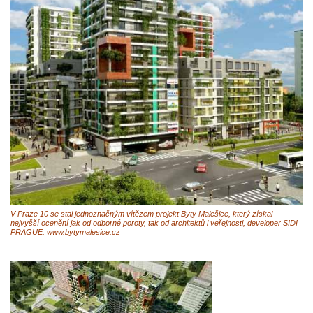
V Praze 10 se stal jednoznačným vítězem projekt Byty Malešice, který získal
nejvyšší ocenění jak od odborné poroty, tak od architektů i veřejnosti, developer SIDI
PRAGUE. www.bytymalesice.cz