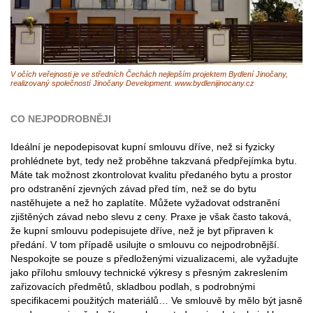
V očích veřejnosti je ve středních Čechách nejlepším projektem Bydlení Jinočany,
realizovaný společností Jinočany Development. www.bydlenijinocany.cz
CO NEJPODROBNĚJI
Ideální je nepodepisovat kupní smlouvu dříve, než si fyzicky
prohlédnete byt, tedy než proběhne takzvaná předpřejímka bytu.
Máte tak možnost zkontrolovat kvalitu předaného bytu a prostor
pro odstranění zjevných závad před tím, než se do bytu
nastěhujete a než ho zaplatíte. Můžete vyžadovat odstranění
zjištěných závad nebo slevu z ceny. Praxe je však často taková,
že kupní smlouvu podepisujete dříve, než je byt připraven k
předání. V tom případě usilujte o smlouvu co nejpodrobnější.
Nespokojte se pouze s předloženými vizualizacemi, ale vyžadujte
jako přílohu smlouvy technické výkresy s přesným zakreslením
zařizovacích předmětů, skladbou podlah, s podrobnými
specifikacemi použitých materiálů… Ve smlouvě by mělo být jasně