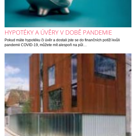
HYPOTÉKY A ÚVĚRY V DOBĚ PANDEMIE
Pokud máte hypotéku či úvěr a dostali jste se do finančních potíží kvůli
pandemii COVID-19, můžete mít alespoň na půl…