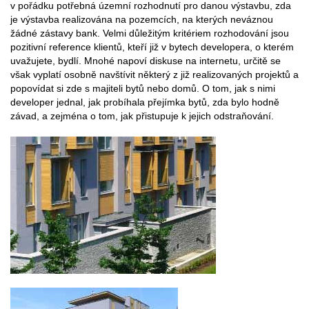
v pořádku potřebná územní rozhodnutí pro danou výstavbu, zda
je výstavba realizována na pozemcích, na kterých neváznou
žádné zástavy bank. Velmi důležitým kritériem rozhodování jsou
pozitivní reference klientů, kteří již v bytech developera, o kterém
uvažujete, bydlí. Mnohé napoví diskuse na internetu, určitě se
však vyplatí osobně navštívit některý z již realizovaných projektů a
popovídat si zde s majiteli bytů nebo domů. O tom, jak s nimi
developer jednal, jak probíhala přejímka bytů, zda bylo hodně
závad, a zejména o tom, jak přistupuje k jejich odstraňování.