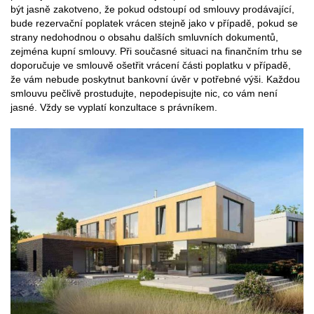
být jasně zakotveno, že pokud odstoupí od smlouvy prodávající,
bude rezervační poplatek vrácen stejně jako v případě, pokud se
strany nedohodnou o obsahu dalších smluvních dokumentů,
zejména kupní smlouvy. Při současné situaci na finančním trhu se
doporučuje ve smlouvě ošetřit vrácení části poplatku v případě,
že vám nebude poskytnut bankovní úvěr v potřebné výši. Každou
smlouvu pečlivě prostudujte, nepodepisujte nic, co vám není
jasné. Vždy se vyplatí konzultace s právníkem.