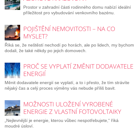
Prostor v zahradní části rodinného domu nabízí ideální
příležitost pro vybudování venkovního bazénu.
POJIŠTĚNÍ NEMOVITOSTI – NA CO
MYSLET?
Říká se, že neštěstí nechodí po horách, ale po lidech, my bychom
dodali, že také někdy po jejich domovech.
PROČ SE VYPLATÍ ZMĚNIT DODAVATELE
ENERGIÍ
Měnit dodavatele energií se vyplatí, a to i přesto, že tím strávíte
nějaký čas a celý proces výměny vás nebude příliš bavit.
MOŽNOSTI ULOŽENÍ VYROBENÉ
ENERGIE Z VLASTNÍ FOTOVOLTAIKY
„Nejlevnější je energie, kterou vůbec nespotřebujete,“ říká
moudré úsloví.