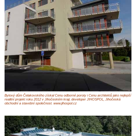
Bytový dům Čelakovského získal Cenu odborné poroty i Cenu architektů jako nejlepší
realitní projekt roku 2012 v Jihočeském kraji, developer JIHOSPOL, Jihočeská
obchodní a stavební společnost. www.jihospol.cz