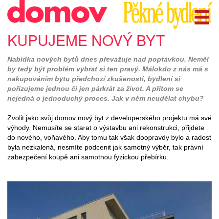
KUPUJEME NOVÝ BYT
Nabídka nových bytů dnes převažuje nad poptávkou. Neměl
by tedy být problém vybrat si ten pravý. Málokdo z nás má s
nakupováním bytu předchozí zkušenosti, bydlení si
pořizujeme jednou či jen párkrát za život. A přitom se
nejedná o jednoduchý proces. Jak v něm neudělat chybu?
Zvolit jako svůj domov nový byt z developerského projektu má své
výhody. Nemusíte se starat o výstavbu ani rekonstrukci, přijdete
do nového, voňavého. Aby tomu tak však doopravdy bylo a radost
byla nezkalená, nesmíte podcenit jak samotný výběr, tak právní
zabezpečení koupě ani samotnou fyzickou přebírku.