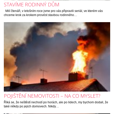
STAVÍME RODINNÝ DŮM
Milí čtenáři, v letošním roce jsme pro vás připravili seriál, ve kterém vás
chceme krok za krokem provést stavbou rodinného…
POJIŠTĚNÍ NEMOVITOSTI – NA CO MYSLET?
Říká se, že neštěstí nechodí po horách, ale po lidech, my bychom dodali, že
také někdy po jejich domovech. Nikdy…