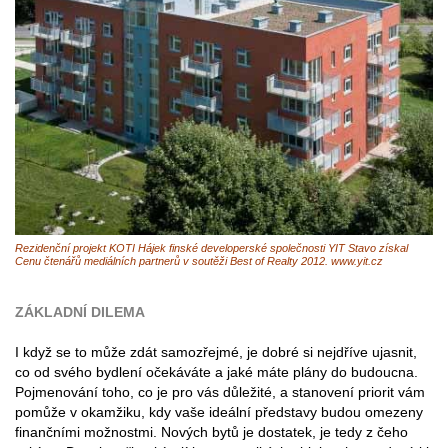
Rezidenční projekt KOTI Hájek finské developerské společnosti YIT Stavo získal
Cenu čtenářů mediálních partnerů v soutěži Best of Realty 2012. www.yit.cz
ZÁKLADNÍ DILEMA
I když se to může zdát samozřejmé, je dobré si nejdříve ujasnit,
co od svého bydlení očekáváte a jaké máte plány do budoucna.
Pojmenování toho, co je pro vás důležité, a stanovení priorit vám
pomůže v okamžiku, kdy vaše ideální představy budou omezeny
finančními možnostmi. Nových bytů je dostatek, je tedy z čeho