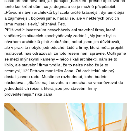
často přesně nevěděli, jak panující „nařízení“ přesně aplikovat na
tento konkrétní dům, co je dogma a co je možné přizpůsobit.
„Původní návrh architektů byl zcela určitě krásnější, dynamičtější
a zajímavější, bojovali jsme, hádali se, ale v některých prvcích
jsme museli slevit,“ přiznává Petr.
Příliš vstříc investorům nevycházely ani stavební firmy, které
v některých situacích zpochybňovaly zadání. „My jsme byli s
návrhem architektů plně ztotožněni, neboť jsme jim důvěřovali,
ale v praxi to nebylo jednoduché. Lidé z firmy, která měla projekt
realizovat, nás odrazovali, že toto řešení není správné. Ocitli jsme
se mezi mlýnskými kameny – něco říkali architekti, nám se to
líbilo, ale stavební firma tvrdila, že to nelze nebo že je to
nesmysl,“ líčí Petrova manželka Jana. Od architektů ale prý
dostali jasnou radu: Musíte se rozhodnout, koho budete
následovat. „Stačilo najít odvahu a nenechat se vmanévrovat do
jednodušších řešení, která jsou pro stavební firmy
proveditelnější,“ říká Jana.