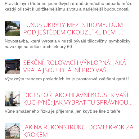
Pravidelným tříděním jednotlivých druhů domácího odpadu může
každý přispět k udržitelnějšímu životu a nadějnější budoucnosti.
LUXUS UKRYTÝ MEZI STROMY. DŮM
POD JEŠTĚDEM OKOUZLÍ KLIDEM I…
Novostavba, která vyrostla v místě bývalé tělocvičny, symbolicky
navazuje na odkaz architektury 60.
SEKČNÍ, ROLOVACÍ I VÝKLOPNÁ: JAKÁ
VRATA JSOU IDEÁLNÍ PRO VAŠI…
Výrazným trendem posledních let je prostorové zvětšení garáží.
DIGESTOŘ JAKO HLAVNÍ KOUSEK VAŠÍ
KUCHYNĚ: JAK VYBRAT TU SPRÁVNOU…
Vůně smaženého řízku je příjemná, jen když se line z talíře.
JAK NA REKONSTRUKCI DOMU KROK ZA
KROKEM