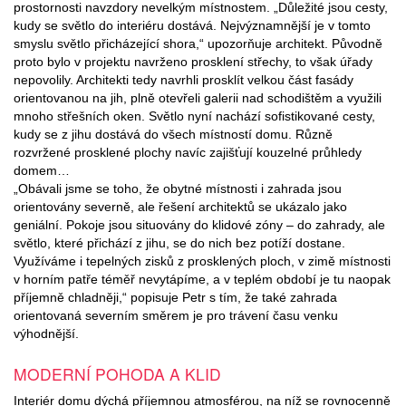
prostornosti navzdory nevelkým místnostem. „Důležité jsou cesty,
kudy se světlo do interiéru dostává. Nejvýznamnější je v tomto
smyslu světlo přicházející shora,“ upozorňuje architekt. Původně
proto bylo v projektu navrženo prosklení střechy, to však úřady
nepovolily. Architekti tedy navrhli prosklít velkou část fasády
orientovanou na jih, plně otevřeli galerii nad schodištěm a využili
mnoho střešních oken. Světlo nyní nachází sofistikované cesty,
kudy se z jihu dostává do všech místností domu. Různě
rozvržené prosklené plochy navíc zajišťují kouzelné průhledy
domem…
„Obávali jsme se toho, že obytné místnosti i zahrada jsou
orientovány severně, ale řešení architektů se ukázalo jako
geniální. Pokoje jsou situovány do klidové zóny – do zahrady, ale
světlo, které přichází z jihu, se do nich bez potíží dostane.
Využíváme i tepelných zisků z prosklených ploch, v zimě místnosti
v horním patře téměř nevytápíme, a v teplém období je tu naopak
příjemně chladněji,“ popisuje Petr s tím, že také zahrada
orientovaná severním směrem je pro trávení času venku
výhodnější.
MODERNÍ POHODA A KLID
Interiér domu dýchá příjemnou atmosférou, na níž se rovnocenně