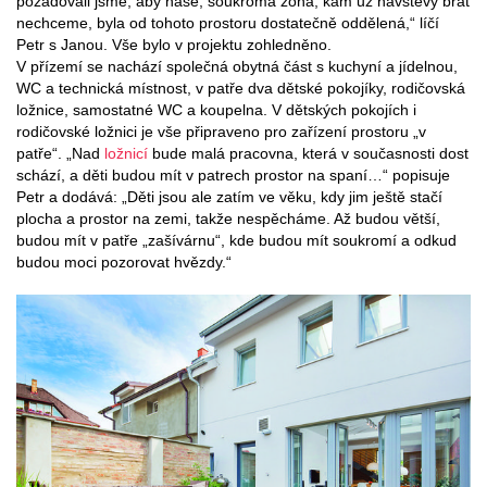
požadovali jsme, aby naše, soukromá zóna, kam už návštěvy brát
nechceme, byla od tohoto prostoru dostatečně oddělená,“ líčí
Petr s Janou. Vše bylo v projektu zohledněno.
V přízemí se nachází společná obytná část s kuchyní a jídelnou,
WC a technická místnost, v patře dva dětské pokojíky, rodičovská
ložnice, samostatné WC a koupelna. V dětských pokojích i
rodičovské ložnici je vše připraveno pro zařízení prostoru „v
patře“. „Nad
ložnicí
bude malá pracovna, která v současnosti dost
schází, a děti budou mít v patrech prostor na spaní…“ popisuje
Petr a dodává: „Děti jsou ale zatím ve věku, kdy jim ještě stačí
plocha a prostor na zemi, takže nespěcháme. Až budou větší,
budou mít v patře „zašívárnu“, kde budou mít soukromí a odkud
budou moci pozorovat hvězdy.“