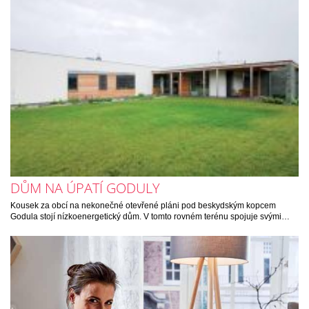
DŮM NA ÚPATÍ GODULY
Kousek za obcí na nekonečné otevřené pláni pod beskydským kopcem
Godula stojí nízkoenergetický dům. V tomto rovném terénu spojuje svými…