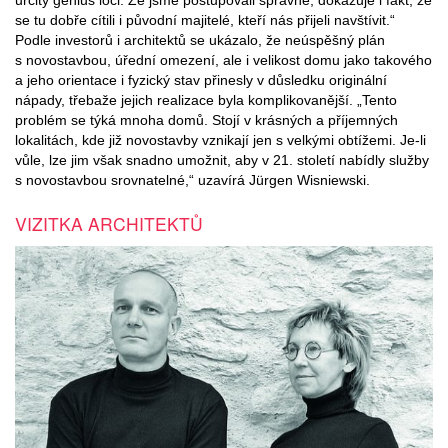
se tu dobře cítili i původní majitelé, kteří nás přijeli navštívit.“
Podle investorů i architektů se ukázalo, že neúspěšný plán
s novostavbou, úřední omezení, ale i velikost domu jako takového
a jeho orientace i fyzický stav přinesly v důsledku originální
nápady, třebaže jejich realizace byla komplikovanější. „Tento
problém se týká mnoha domů. Stojí v krásných a příjemných
lokalitách, kde již novostavby vznikají jen s velkými obtížemi. Je-li
vůle, lze jim však snadno umožnit, aby v 21. století nabídly služby
s novostavbou srovnatelné,“ uzavírá Jürgen Wisniewski.
VIZITKA ARCHITEKTŮ