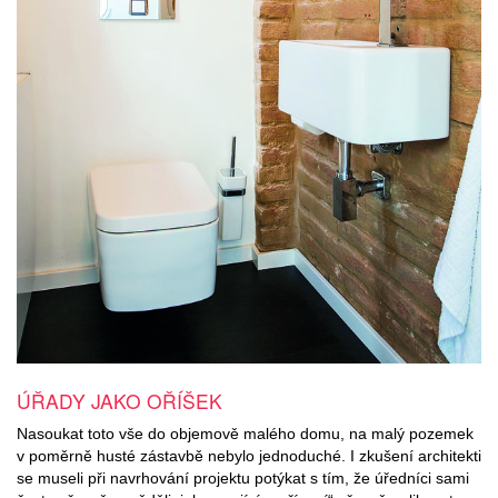
ÚŘADY JAKO OŘÍŠEK
Nasoukat toto vše do objemově malého domu, na malý pozemek
v poměrně husté zástavbě nebylo jednoduché. I zkušení architekti
se museli při navrhování projektu potýkat s tím, že úředníci sami