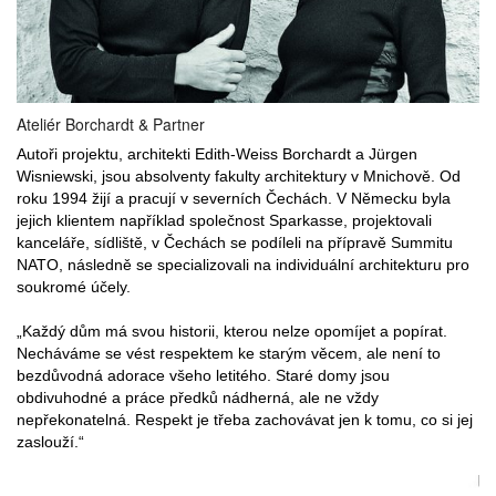
Ateliér Borchardt & Partner
Autoři projektu, architekti Edith-Weiss Borchardt a Jürgen
Wisniewski, jsou absolventy fakulty architektury v Mnichově. Od
roku 1994 žijí a pracují v severních Čechách. V Německu byla
jejich klientem například společnost Sparkasse, projektovali
kanceláře, sídliště, v Čechách se podíleli na přípravě Summitu
NATO, následně se specializovali na individuální architekturu pro
soukromé účely.
„Každý dům má svou historii, kterou nelze opomíjet a popírat.
Necháváme se vést respektem ke starým věcem, ale není to
bezdůvodná adorace všeho letitého. Staré domy jsou
obdivuhodné a práce předků nádherná, ale ne vždy
nepřekonatelná. Respekt je třeba zachovávat jen k tomu, co si jej
zaslouží.“