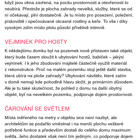
když jsou okna zavřená, na pocitu prostornosti a otevřenosti to
neubírá. Přestože je plocha zahrady nevelká, služby, které se od
ní očekávají, plní dostatečně. Je tu místo pro posezení, poležení,
pískoviště i opečovávané okrasné rostliny a keře. To vše i díky
vysokým zdím místo plotu působí přívětivě intimně.
VEJMINEK PRO HOSTY
K někdejšímu domku byl na pozemek nově přistaven také objekt,
který bude časem sloužit k ubytování hostů, babiček – jakýsi
vejminek. I k jeho zbudování majitelé částečně využili materiál
z rekonstrukce. Proč na malém pozemku stojí ještě další stavba,
která ubírá na ploše zahrady? Ubytování návštěv, které zatím
v domě nemají kde pohodlně hlavu složit, je primárním důvodem.
Ale je tu také skutečnost, že pohled z domu na další obytný
objekt, byť na nevelkém pozemku, podporuje dojem prostornosti.
ČAROVÁNÍ SE SVĚTLEM
Místa měřeného na metry v objektu sice není nazbyt, ale
architektům se podařilo vměstnat i na menší plochu veškeré
potřebné funkce a především dostali do celého domu maximum
světla. Jeho dostatek však není tím jediným, co podporuje dojem