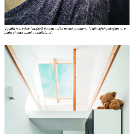
V patře nad ložnicí majitelé časem zařídí malou pracovnu. V dětských pokojích se v
patře chystá spaní a „zašívárna“.