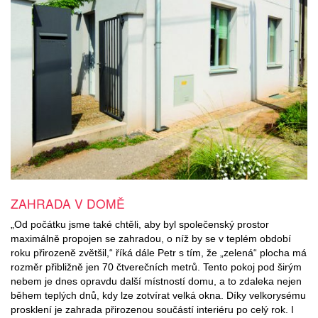
ZAHRADA V DOMĚ
„Od počátku jsme také chtěli, aby byl společenský prostor
maximálně propojen se zahradou, o níž by se v teplém období
roku přirozeně zvětšil,“ říká dále Petr s tím, že „zelená“ plocha má
rozměr přibližně jen 70 čtverečních metrů. Tento pokoj pod širým
nebem je dnes opravdu další místností domu, a to zdaleka nejen
během teplých dnů, kdy lze zotvírat velká okna. Díky velkorysému
prosklení je zahrada přirozenou součástí interiéru po celý rok. I