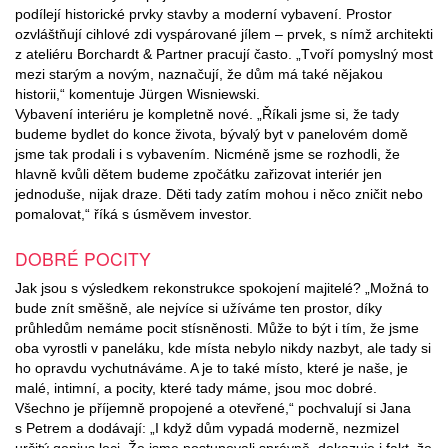
podílejí historické prvky stavby a moderní vybavení. Prostor
ozvláštňují cihlové zdi vyspárované jílem – prvek, s nímž architekti
z ateliéru Borchardt & Partner pracují často. „Tvoří pomyslný most
mezi starým a novým, naznačují, že dům má také nějakou
historii,“ komentuje Jürgen Wisniewski.
Vybavení interiéru je kompletně nové. „Říkali jsme si, že tady
budeme bydlet do konce života, bývalý byt v panelovém domě
jsme tak prodali i s vybavením. Nicméně jsme se rozhodli, že
hlavně kvůli dětem budeme zpočátku zařizovat interiér jen
jednoduše, nijak draze. Děti tady zatím mohou i něco zničit nebo
pomalovat,“ říká s úsměvem investor.
DOBRÉ POCITY
Jak jsou s výsledkem rekonstrukce spokojení majitelé? „Možná to
bude znít směšně, ale nejvíce si užíváme ten prostor, díky
průhledům nemáme pocit stísněnosti. Může to být i tím, že jsme
oba vyrostli v paneláku, kde místa nebylo nikdy nazbyt, ale tady si
ho opravdu vychutnáváme. A je to také místo, které je naše, je
malé, intimní, a pocity, které tady máme, jsou moc dobré.
Všechno je příjemně propojené a otevřené,“ pochvalují si Jana
s Petrem a dodávají: „I když dům vypadá moderně, nezmizel
určitý genius loci. Že jsme postupovali správně, dokazuje i fakt, že