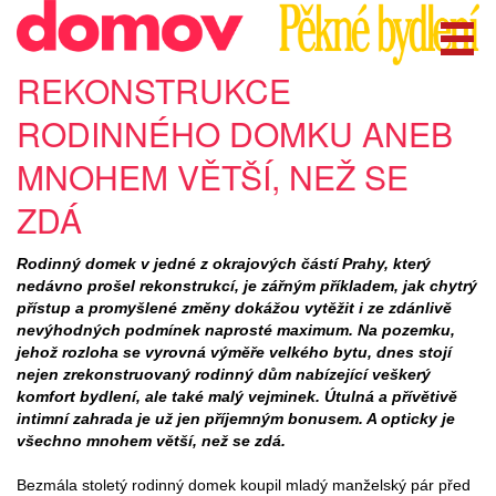
REKONSTRUKCE
RODINNÉHO DOMKU ANEB
MNOHEM VĚTŠÍ, NEŽ SE
ZDÁ
Rodinný domek v jedné z okrajových částí Prahy, který
nedávno prošel rekonstrukcí, je zářným příkladem, jak chytrý
přístup a promyšlené změny dokážou vytěžit i ze zdánlivě
nevýhodných podmínek naprosté maximum. Na pozemku,
jehož rozloha se vyrovná výměře velkého bytu, dnes stojí
nejen zrekonstruovaný rodinný dům nabízející veškerý
komfort bydlení, ale také malý vejminek. Útulná a přívětivě
intimní zahrada je už jen příjemným bonusem. A opticky je
všechno mnohem větší, než se zdá.
Bezmála stoletý rodinný domek koupil mladý manželský pár před