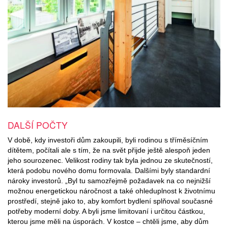
DALŠÍ POČTY
V době, kdy investoři dům zakoupili, byli rodinou s tříměsíčním
dítětem, počítali ale s tím, že na svět přijde ještě alespoň jeden
jeho sourozenec. Velikost rodiny tak byla jednou ze skutečností,
která podobu nového domu formovala. Dalšími byly standardní
nároky investorů. „Byl tu samozřejmě požadavek na co nejnižší
možnou energetickou náročnost a také ohleduplnost k životnímu
prostředí, stejně jako to, aby komfort bydlení splňoval současné
potřeby moderní doby. A byli jsme limitovaní i určitou částkou,
kterou jsme měli na úsporách. V kostce – chtěli jsme, aby dům