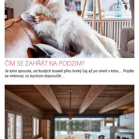
ČÍM SE ZAHŘÁT NA PODZIM?
Je toho spousta, od tlustých fuseklí přes horký čaj až po oheň v krbu… Pojďte
se mrknout, co bychom doporučili…