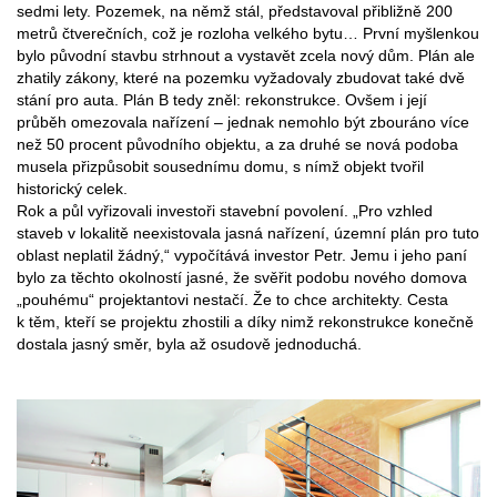
sedmi lety. Pozemek, na němž stál, představoval přibližně 200
metrů čtverečních, což je rozloha velkého bytu… První myšlenkou
bylo původní stavbu strhnout a vystavět zcela nový dům. Plán ale
zhatily zákony, které na pozemku vyžadovaly zbudovat také dvě
stání pro auta. Plán B tedy zněl: rekonstrukce. Ovšem i její
průběh omezovala nařízení – jednak nemohlo být zbouráno více
než 50 procent původního objektu, a za druhé se nová podoba
musela přizpůsobit sousednímu domu, s nímž objekt tvořil
historický celek.
Rok a půl vyřizovali investoři stavební povolení. „Pro vzhled
staveb v lokalitě neexistovala jasná nařízení, územní plán pro tuto
oblast neplatil žádný,“ vypočítává investor Petr. Jemu i jeho paní
bylo za těchto okolností jasné, že svěřit podobu nového domova
„pouhému“ projektantovi nestačí. Že to chce architekty. Cesta
k těm, kteří se projektu zhostili a díky nimž rekonstrukce konečně
dostala jasný směr, byla až osudově jednoduchá.