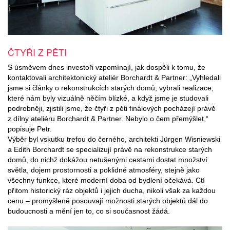
ČTYŘI Z PĚTI
S úsměvem dnes investoři vzpomínají, jak dospěli k tomu, že
kontaktovali architektonický ateliér Borchardt & Partner: „Vyhledali
jsme si články o rekonstrukcích starých domů, vybrali realizace,
které nám byly vizuálně něčím blízké, a když jsme je studovali
podrobněji, zjistili jsme, že čtyři z pěti finálových pocházejí právě
z dílny ateliéru Borchardt & Partner. Nebylo o čem přemýšlet,“
popisuje Petr.
Výběr byl vskutku trefou do černého, architekti Jürgen Wisniewski
a Edith Borchardt se specializují právě na rekonstrukce starých
domů, do nichž dokážou netušenými cestami dostat množství
světla, dojem prostornosti a poklidné atmosféry, stejně jako
všechny funkce, které moderní doba od bydlení očekává. Ctí
přitom historický ráz objektů i jejich ducha, nikoli však za každou
cenu – promyšleně posouvají možnosti starých objektů dál do
budoucnosti a mění jen to, co si současnost žádá.