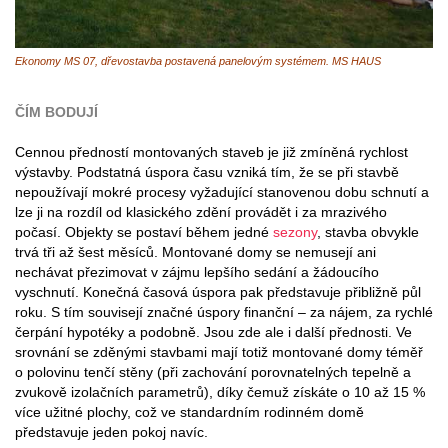
Ekonomy MS 07, dřevostavba postavená panelovým systémem. MS HAUS
ČÍM BODUJÍ
Cennou předností montovaných staveb je již zmíněná rychlost
výstavby. Podstatná úspora času vzniká tím, že se při stavbě
nepoužívají mokré procesy vyžadující stanovenou dobu schnutí a
lze ji na rozdíl od klasického zdění provádět i za mrazivého
počasí. Objekty se postaví během jedné
sezony
, stavba obvykle
trvá tři až šest měsíců. Montované domy se nemusejí ani
nechávat přezimovat v zájmu lepšího sedání a žádoucího
vyschnutí. Konečná časová úspora pak představuje přibližně půl
roku. S tím souvisejí značné úspory finanční – za nájem, za rychlé
čerpání hypotéky a podobně. Jsou zde ale i další přednosti. Ve
srovnání se zděnými stavbami mají totiž montované domy téměř
o polovinu tenčí stěny (při zachování porovnatelných tepelně a
zvukově izolačních parametrů), díky čemuž získáte o 10 až 15 %
více užitné plochy, což ve standardním rodinném domě
představuje jeden pokoj navíc.