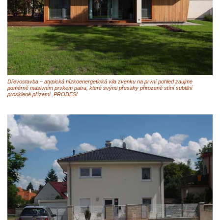
Dřevostavba – atypická nízkoenergetická vila zvenku na první pohled zaujme
poměrně masivním prvkem patra, které svými přesahy přirozeně stíní subtilní
prosklené přízemí. PRODESI