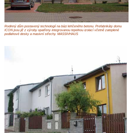
Rodinný dům postavený technologií na bázi lehčeného betonu. Prefabrikáty domu
ICON jsou již z výroby opatřeny integrovanou tepelnou izolací včetně zateplené
podlahové desky a masivní střechy. MASSIVHAUS