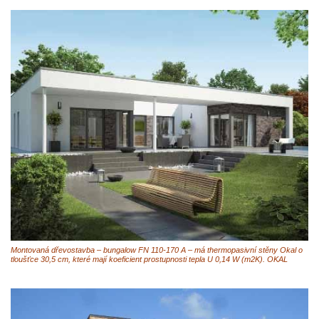
Montovaná dřevostavba – bungalow FN 110-170 A – má thermopasivní stěny Okal o
tloušťce 30,5 cm, které mají koeficient prostupnosti tepla U 0,14 W (m2K). OKAL