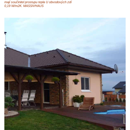
mají součinitel prostupu tepla U obvodových zdí
0,19 W/m2K. MASSIVHAUS