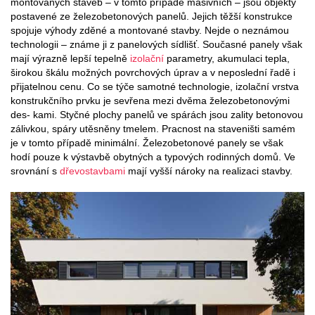
montovaných staveb – v tomto případě masivních – jsou objekty
postavené ze železobetonových panelů. Jejich těžší konstrukce
spojuje výhody zděné a montované stavby. Nejde o neznámou
technologii – známe ji z panelových sídlišť. Současné panely však
mají výrazně lepší tepelně
izolační
parametry, akumulaci tepla,
širokou škálu možných povrchových úprav a v neposlední řadě i
přijatelnou cenu. Co se týče samotné technologie, izolační vrstva
konstrukčního prvku je sevřena mezi dvěma železobetonovými
des- kami. Styčné plochy panelů ve spárách jsou zality betonovou
zálivkou, spáry utěsněny tmelem. Pracnost na staveništi samém
je v tomto případě minimální. Železobetonové panely se však
hodí pouze k výstavbě obytných a typových rodinných domů. Ve
srovnání s
dřevostavbami
mají vyšší nároky na realizaci stavby.