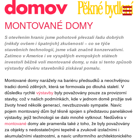
MONTOVANÉ DOMY
S otevřením hranic jsme pohotově převzali řadu dobrých
(někdy ovšem i špatných) zkušeností – co se týče
stavebních technologií, jsme však značně konzervativní.
Zatímco v Americe i ve vyspělých evropských státech
investoři běžně volí montované domy, u nás si tento způsob
výstavby důvěru stavebníků získával pomalu.
Montované domy narážely na bariéru předsudků a neochvějnou
tradici domů zděných, která se formovala po dlouhá staletí. V
důsledku rychlé
výstavby
byly považovány pouze za provizorní
stavby, což v našich podmínkách, kde v jednom domě prožije své
životy hned několik generací, nevzbuzovalo sympatie. Navíc
pojem montovaný dům byl těsně spojen s představou panelákové
výstavby, jejíž technologii se dalo mnohé vytknout. Nedůvěra v
montované
domy ale pramenila také z toho, že byly považovány
za objekty s nedostatečnými tepelně a zvukově izolačními i
akumulačními vlastnostmi, a navíc uniformního architektonického