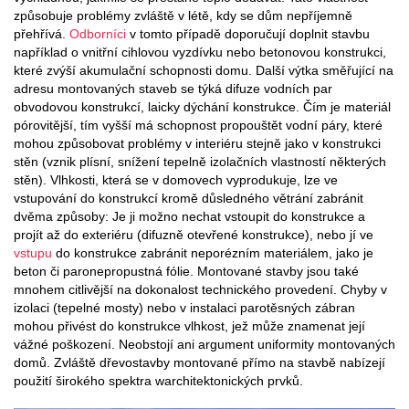
způsobuje problémy zvláště v létě, kdy se dům nepříjemně
přehřívá.
Odborníci
v tomto případě doporučují doplnit stavbu
například o vnitřní cihlovou vyzdívku nebo betonovou konstrukci,
které zvýší akumulační schopnosti domu. Další výtka směřující na
adresu montovaných staveb se týká difuze vodních par
obvodovou konstrukcí, laicky dýchání konstrukce. Čím je materiál
pórovitější, tím vyšší má schopnost propouštět vodní páry, které
mohou způsobovat problémy v interiéru stejně jako v konstrukci
stěn (vznik plísní, snížení tepelně izolačních vlastností některých
stěn). Vlhkosti, která se v domovech vyprodukuje, lze ve
vstupování do konstrukcí kromě důsledného větrání zabránit
dvěma způsoby: Je ji možno nechat vstoupit do konstrukce a
projít až do exteriéru (difuzně otevřené konstrukce), nebo jí ve
vstupu
do konstrukce zabránit neporézním materiálem, jako je
beton či paronepropustná fólie. Montované stavby jsou také
mnohem citlivější na dokonalost technického provedení. Chyby v
izolaci (tepelné mosty) nebo v instalaci parotěsných zábran
mohou přivést do konstrukce vlhkost, jež může znamenat její
vážné poškození. Neobstojí ani argument uniformity montovaných
domů. Zvláště dřevostavby montované přímo na stavbě nabízejí
použití širokého spektra warchitektonických prvků.