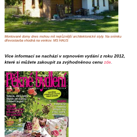
Montované domy dnes mohou mít nejrůznější architektonické styly. Na snímku
dřevostavba vhodná na venkov. MS HAUS
Více informací se nachází v srpnovém vydání z roku 2012,
které si můžete zakoupit za zvýhodněnou cenu
zde
.