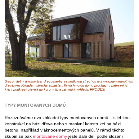
Srozumitelný a jasný tvar dřevostavby se sedlovou střechou je zvýrazněn jednotným
dřevěným obkladem střechy a pláště. Hlavní hmotou domu prochází v patře vikýř,
který podkroví otevírá do koruny lip a za nimi k výhledu. PRODESI
TYPY MONTOVANÝCH DOMŮ
Rozeznáváme dva základní typy montovaných domů – s lehkou
konstrukcí na bázi dřeva nebo s masivní konstrukcí na bázi
betonu, například vláknocementových panelů. V rámci těchto
skupin se pak
montované domy
ještě dále dělí podle složení