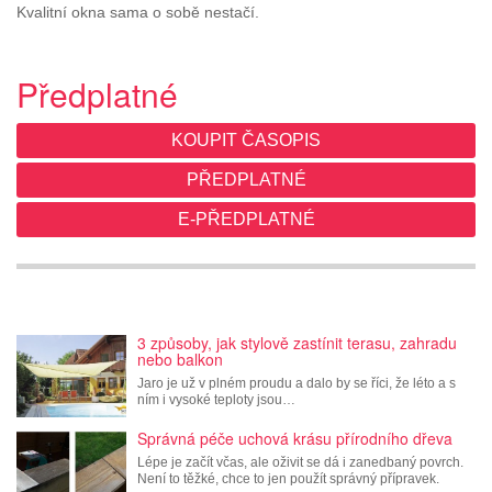
Kvalitní okna sama o sobě nestačí.
Předplatné
KOUPIT ČASOPIS
PŘEDPLATNÉ
E-PŘEDPLATNÉ
3 způsoby, jak stylově zastínit terasu, zahradu
nebo balkon
Jaro je už v plném proudu a dalo by se říci, že léto a s
ním i vysoké teploty jsou…
Správná péče uchová krásu přírodního dřeva
Lépe je začít včas, ale oživit se dá i zanedbaný povrch.
Není to těžké, chce to jen použít správný přípravek.