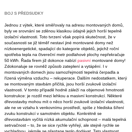
BOJ S PŘEDSUDKY
Jednou z výtek, které směřovaly na adresu montovaných domů,
byly ve srovnání se zděnou klasikou údajně jejich horší tepelně
izolační vlastnosti. Toto tvrzení však popírá skutečnost, že v
současnosti se již téměř nestaví jiné montované domy než
nízkoenergetické, spadající do kategorie objektů, jejichž roční
spotřeba tepla na čtvereční metr podlahové plochy nepřekračuje
50 kWh. Řada firem již dokonce nabízí
pasivní
montované domy!
Zdokonaluje se rovněž způsob zateplení a vytápění. I v
montovaných domech jsou samozřejmostí tepelná čerpadla a
řízená výměna vzduchu – rekuperace. Dalším nedostatkem, který
se montovaným stavbám přičítá, jsou horší zvukově izolační
vlastnosti. V tomto případě hodně záleží na objemové hmotnosti
konstrukce: je rozdíl mezi lehkou a masivní konstrukcí. Některé
dřevostavby mohou mít o něco horší zvukově izolační vlastnosti,
ale ne ve vztahu k venkovnímu prostředí, spíše z hlediska šíření
zvuku konstrukcí v samotném objektu. Konkrétně se
dřevostavbám vyčítá nízká akumulační schopnost – malá tepelná
setrvačnost – to, že se sice rychle vyhřejí, ale stejně rychle se
vychladnou, jakmile se přestane teplo dodávat. Tato vlastnost