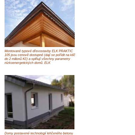
Montované typové dřevostavby ELK PRAKTIC
105 jsou cenově dostupné (dají se pořídit na klíč
do 2 milionů Kč) a splňují všechny parametry
nízkoenergetických domů. ELK
Domy postavené technologií lehčeného betonu