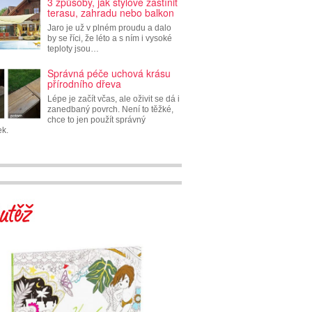
3 způsoby, jak stylově zastínit
terasu, zahradu nebo balkon
Jaro je už v plném proudu a dalo
by se říci, že léto a s ním i vysoké
teploty jsou…
Správná péče uchová krásu
přírodního dřeva
Lépe je začít včas, ale oživit se dá i
zanedbaný povrch. Není to těžké,
chce to jen použít správný
ek.