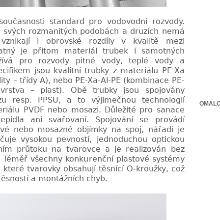
 současnosti standard pro vodo
vodní rozvody.
ve svých rozmanitých podobách a druzích nemá
 vznikají i obrovské rozdíly v kvalitě mezi
statný je přitom materiál trubek i samotných
žívá pro rozvody pitné vody, teplé vody a
cifikem jsou kvalitní trubky
z materiálu PE-Xa
ty – třídy A),
nebo PE-Xa-Al-PE (kombinace PE-
 vrstva – plast). Obě trubky jsou spojovány
u resp. PPSU, a to výjimečnou technologií
OMALO
riálu PVDF nebo mosazi. Důležité pro sanace
epidla ani svařovaní. Spojování se provádí
ové nebo
mosazné objímky na spoj, nářadí je
čuje vysokou pevností, jednoduchou optickou
ním průtoku na tvarovce a je realizován
bez
ů. Téměř všechny konku
renční plastové systémy
ři které
tvarovky obsahují těsnící O-kroužky, což
ěsností a montážních chyb.