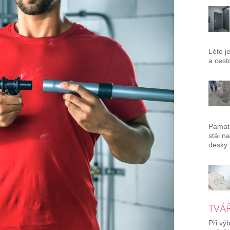
Léto j
a cest
Pamatu
stál n
desky 
TVÁŘ
Při vý