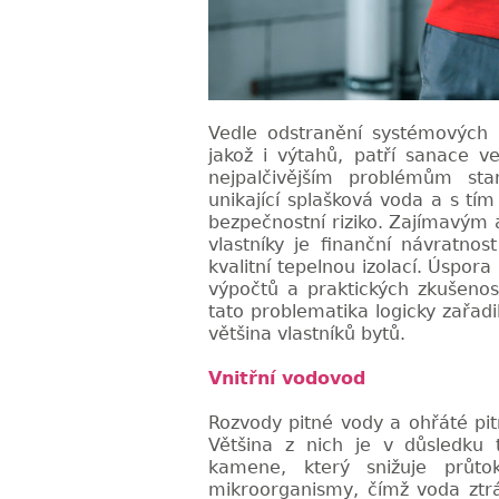
Vedle odstranění systémových 
jakož i výtahů, patří sanace ve
nejpalčivějším problémům st
unikající splašková voda a s tí
bezpečnostní riziko. Zajímavým
vlastníky je finanční návratn
kvalitní tepelnou izolací. Úspora
výpočtů a praktických zkušenos
tato problematika logicky zařadi
většina vlastníků bytů.
Vnitřní vodovod
Rozvody pitné vody a ohřáté pi
Většina z nich je v důsledku 
kamene, který snižuje průt
mikroorganismy, čímž voda ztrá