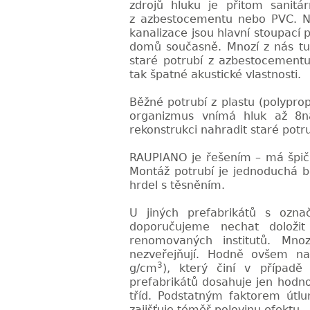
zdrojů hluku je přitom sanitá
z azbestocementu
nebo PVC. N
kanalizace jsou hlavní stoupací p
domů současně. Mnozí z nás tuto
staré potrubí z azbestocement
tak špatné akustické vlastnosti.
Běžné potrubí z plastu (polypro
organizmus vnímá hluk až 8ná
rekonstrukci nahradit staré potr
RAUPIANO je řešením – má špič
Montáž potrubí je jednoduchá b
hrdel s těsněním.
U jiných prefabrikátů s ozna
doporučujeme nechat doložit
renomovaných institutů. Mno
nezveřejňují. Hodn
ě
ovšem nap
3
g/cm
),
který činí v případ
prefabrikátů dosahuje jen hodno
tříd. Podstatným faktorem útl
zajišťuje téměř polovinu efektu.