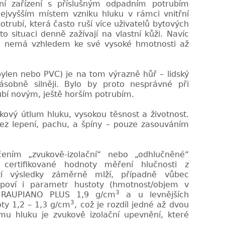
rní
zařízení s příslušným odpadním potrubím
ejvyšším místem vzniku hluku v rámci vnitřní
otrubí, která často ruší více uživatelů bytových
 situaci denně zažívají na vlastní kůži. Navíc
u nemá vzhledem ke své vysoké hmotnosti až
pylen nebo PVC) je na tom výrazně hůř – lidský
sobně silněji. Bylo by proto nesprávné při
ubí novým, ještě horším potrubím.
kový útlum hluku, vysokou
těsnost a životnost.
ez lepení, pachu, a špíny – pouze zasouváním
čením „zvukově-izolační“ nebo
„odhlučněné“
 certifikované
hodnoty měření hlučnosti z
zí výsledky záměrně mlží, případně vůbec
oví i parametr hustoty (hmotnost/objem v
3
ě RAUPIANO PLUS 1,9 g/cm
a u levnějších
3
ty 1,2 – 1,3 g/cm
, což je rozdíl jedné až dvou
umu hluku je zvuko
vě izolační upevnění, které