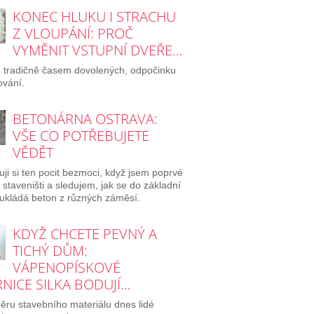
KONEC HLUKU I STRACHU
Z VLOUPÁNÍ: PROČ
VYMĚNIT VSTUPNÍ DVEŘE…
e tradičně časem dovolených, odpočinku
ování.
BETONÁRNA OSTRAVA:
VŠE CO POTŘEBUJETE
VĚDĚT
ji si ten pocit bezmoci, když jsem poprvé
a staveništi a sledujem, jak se do základní
ukládá beton z různých záměsí.
KDYŽ CHCETE PEVNÝ A
TICHÝ DŮM:
VÁPENOPÍSKOVÉ
NICE SILKA BODUJÍ…
běru stavebního materiálu dnes lidé