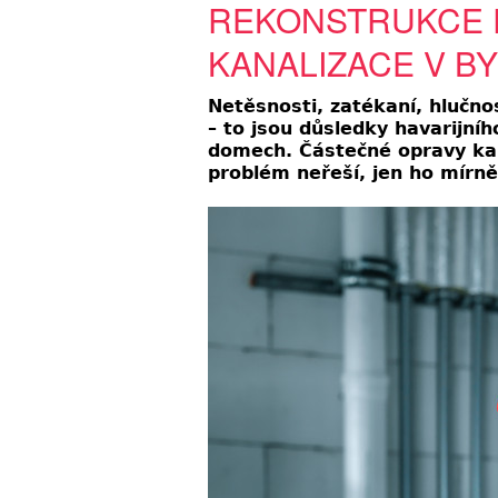
REKONSTRUKCE 
KANALIZACE V B
Netěsnosti, zatékaní, hlučn
– to jsou důsledky havarijní
domech. Částečné opravy kan
problém
neřeší, jen ho mírn