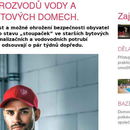
ROZVODŮ VODY A
YTOVÝCH DOMECH.
Za
ost a možné ohrožení bezpečnosti obyvatel
ho stavu „stoupaček“ ve starších bytových
alizačních a vodovodních potrubí
ě odsouvají o pár týdnů dopředu.
DĚL
Přístu
prakti
umožňu
BAZÉ
Domov 
potkáv
společ