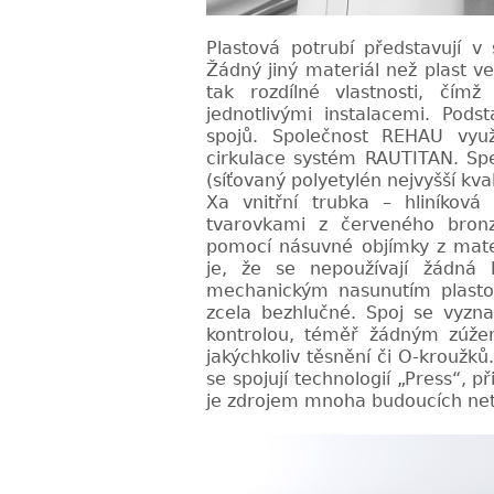
Plastová potrubí představují v
Žádný jiný materiál než plast 
tak rozdílné vlastnosti, čímž
jednotlivými instalacemi. Pod
spojů. Společnost REHAU vyu
cirkulace systém RAUTITAN. Spe
(síťovaný polyetylén nejvyšší kvali
Xa vnitřní trubka – hliníková
tvarovkami z červeného bronz
pomocí násuvné objímky z mate
je, že se nepoužívají žádná l
mechanickým nasunutím plast
zcela bezhlučné. Spoj
se vyzna
kontrolou, téměř žádným zúže
jakýchkoliv těsnění či O-kroužk
se spojují technologií „Press“, p
je zdrojem mnoha
budoucích net