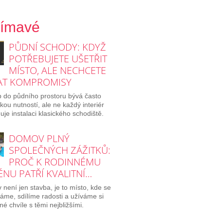
jímavé
PŮDNÍ SCHODY: KDYŽ
POTŘEBUJETE UŠETŘIT
MÍSTO, ALE NECHCETE
AT KOMPROMISY
p do půdního prostoru bývá často
ckou nutností, ale ne každý interiér
je instalaci klasického schodiště.
DOMOV PLNÝ
SPOLEČNÝCH ZÁŽITKŮ:
PROČ K RODINNÉMU
NU PATŘÍ KVALITNÍ…
není jen stavba, je to místo, kde se
áme, sdílíme radosti a užíváme si
né chvíle s těmi nejbližšími.