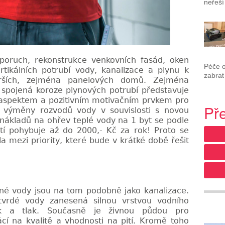
neřeší
poruch, rekonstrukce venkovních fasád, oken
Péče 
rtikálních potrubí vody, kanalizace a plynu k
zabrat
arších, zejména panelových domů. Zejména
m spojená koroze plynových potrubí představuje
 aspektem a pozitivním motivačním prvkem pro
Př
ost výměny rozvodů
vody v souvislosti s novou
nákladů na ohřev teplé vody na 1 byt se podle
tí pohybuje až do 2000,- Kč za rok! Proto se
la mezi priority, které bude v krátké době řešit
tné vody jsou na tom podobně jako kanalizace.
tvrdé vody zanesená silnou vrstvou vodního
ok a tlak. Současně je živnou půdou pro
cí na kvalitě a vhodnosti na pití. Kromě toho