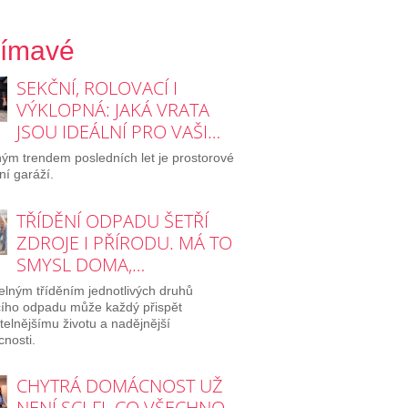
jímavé
SEKČNÍ, ROLOVACÍ I
VÝKLOPNÁ: JAKÁ VRATA
JSOU IDEÁLNÍ PRO VAŠI…
ým trendem posledních let je prostorové
ní garáží.
TŘÍDĚNÍ ODPADU ŠETŘÍ
ZDROJE I PŘÍRODU. MÁ TO
SMYSL DOMA,…
elným tříděním jednotlivých druhů
ího odpadu může každý přispět
itelnějšímu životu a nadějnější
nosti.
CHYTRÁ DOMÁCNOST UŽ
NENÍ SCI-FI. CO VŠECHNO