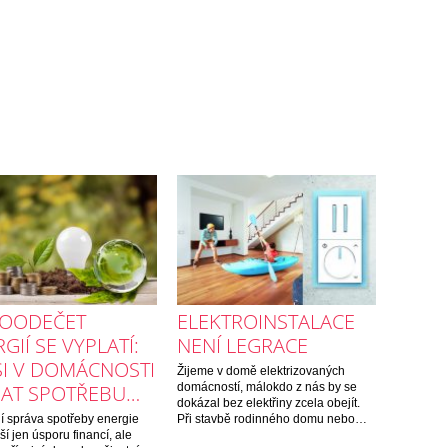
OODEČET
ELEKTROINSTALACE
GIÍ SE VYPLATÍ:
NENÍ LEGRACE
SI V DOMÁCNOSTI
Žijeme v domě elektrizovaných
DAT SPOTŘEBU…
domácností, málokdo z nás by se
dokázal bez elektřiny zcela obejít.
ní správa spotřeby energie
Při stavbě rodinného domu nebo…
ší jen úsporu financí, ale