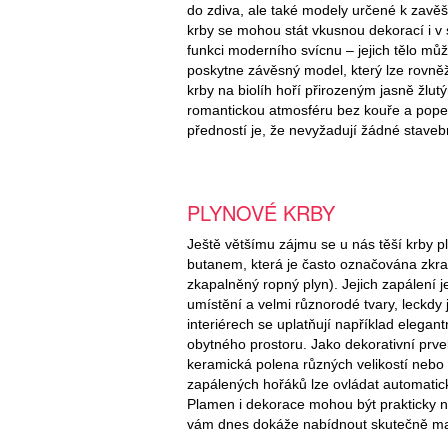
do zdiva, ale také modely určené k zav
krby se mohou stát vkusnou dekorací i v 
funkci moderního svícnu – jejich tělo mů
poskytne závěsný model, který lze rovněž
krby na biolíh hoří přirozeným jasně žlu
romantickou atmosféru bez kouře a popela
předností je, že nevyžadují žádné staveb
PLYNOVÉ KRBY
Ještě většímu zájmu se u nás těší krby 
butanem, která je často označována zkra
zkapalněný ropný plyn). Jejich zapálení 
umístění a velmi různorodé tvary, leckdy
interiérech se uplatňují například elegan
obytného prostoru. Jako dekorativní prve
keramická polena různých velikostí nebo 
zapálených hořáků lze ovládat automaticky 
Plamen i dekorace mohou být prakticky n
vám dnes dokáže nabídnout skutečně max