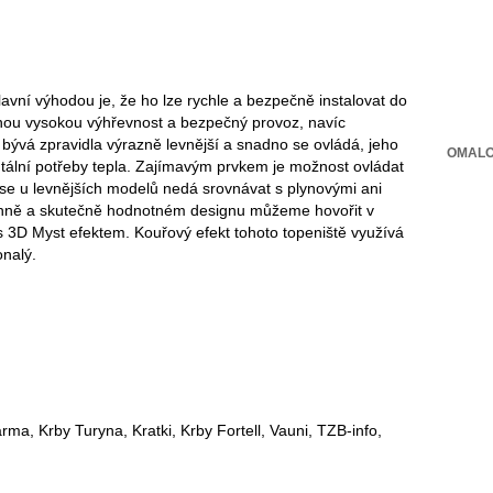
lavní výhodou je, že ho lze rychle a bezpečně instalovat do
ídnou vysokou výhřevnost a bezpečný provoz, navíc
 bývá zpravidla výrazně levnější a snadno se ovládá, jeho
OMALO
tální potřeby tepla. Zajímavým prvkem je možnost ovládat
 se u levnějších modelů nedá srovnávat s plynovými ani
 ohně a skutečně hodnotném designu můžeme hovořit v
3D Myst efektem. Kouřový efekt tohoto topeniště využívá
nalý.
ma, Krby Turyna, Kratki, Krby Fortell, Vauni, TZB-info,