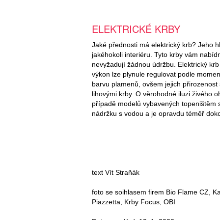
ELEKTRICKÉ KRBY
Jaké přednosti má elektrický krb? Jeho h
jakéhokoli interiéru. Tyto krby vám nab
nevyžadují žádnou údržbu. Elektrický krb
výkon lze plynule regulovat podle momen
barvu plamenů, ovšem jejich přirozenost
lihovými krby. O věrohodné iluzi živého
případě modelů vybavených topeništěm s 
nádržku s vodou a je opravdu téměř doko
text Vít Straňák
foto se soihlasem firem Bio Flame CZ, Kar
Piazzetta, Krby Focus, OBI