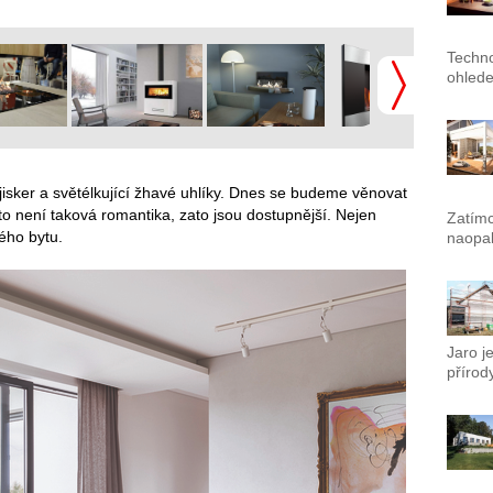
Techno
ohlede
 jisker a světélkující žhavé uhlíky. Dnes se budeme věnovat
 to není taková romantika, zato jsou dostupnější. Nejen
Zatímc
ého bytu.
naopak
Jaro j
přírody