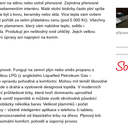
ěšení na stěnu nebo volně přenosné. Zejména přenosné
sebemenším interiéru. Malé stolní biokrby často plní spíše
že být z kovu, keramiky nebo skla. Více tepla vám ovšem
 pořídit za velmi přátelskou cenu (pod 5 000 Kč). Všechny
tým plamenem, který vám nabídne teplo, světlo i
. Produkují jen neškodný oxid uhličitý. Jejich velkou
příprav
ní úpravy ani napojení na komín.
plynové. Fungují na zemní plyn nebo směs propanu s
tkou LPG (z anglického Liquefied Petroleum Gas –
je opravdu pohodlné a komfortní. Mohou mít téměř libovolné
 jde o drahá a vysloveně designová topidla. V moderních
tní průhledové krby, které tvoří dominantu uprostřed
k uvnitř topeniště si můžete zvolit věrohodně působící
oblázky několika barev. Velikost plamínků i počet
– včetně inteligentní aplikace v telefonu či tabletu.
erozeznatelné od klasického krbu na dřevo. Plynový krb
imální komfort, pohodlí a úsporný provoz.