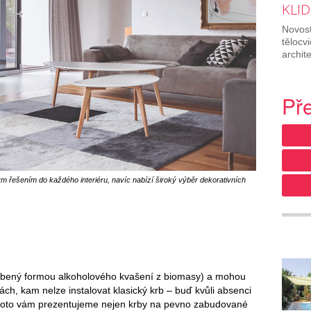
KLID
Novost
tělocv
archit
Př
m řešením do každého interiéru, navíc nabízí široký výběr dekorativních
vyrobený formou alkoholového kvašení z biomasy) a mohou
rách, kam nelze instalovat klasický krb – buď kvůli absenci
 Proto vám prezentujeme nejen krby na pevno zabudované