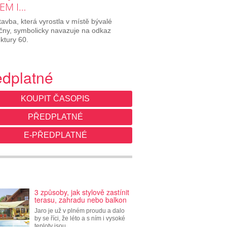
EM I…
avba, která vyrostla v místě bývalé
ičny, symbolicky navazuje na odkaz
ektury 60.
edplatné
KOUPIT ČASOPIS
PŘEDPLATNÉ
E-PŘEDPLATNÉ
3 způsoby, jak stylově zastínit
terasu, zahradu nebo balkon
Jaro je už v plném proudu a dalo
by se říci, že léto a s ním i vysoké
teploty jsou…