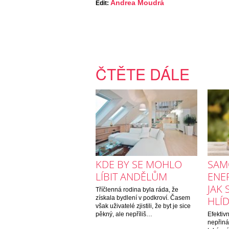
Andrea Moudrá
Edit:
ČTĚTE DÁLE
KDE BY SE MOHLO
SAM
LÍBIT ANDĚLŮM
ENER
JAK 
Tříčlenná rodina byla ráda, že
získala bydlení v podkroví. Časem
HLÍ
však uživatelé zjistili, že byt je sice
pěkný, ale nepříliš…
Efektiv
nepřiná