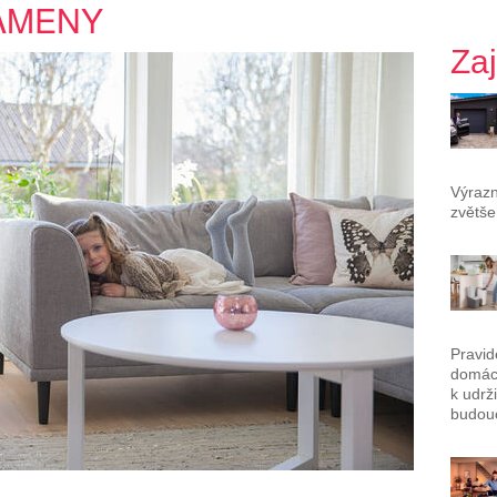
AMENY
Za
Výrazn
zvětše
Pravid
domác
k udrž
budouc