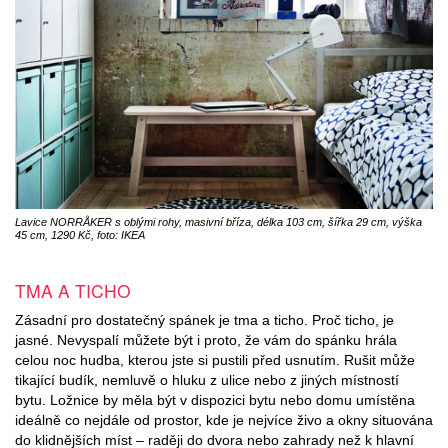
Lavice NORRÅKER s oblými rohy, masivní bříza, délka 103 cm, šířka 29 cm, výška
45 cm, 1290 Kč, foto: IKEA
TMA A TICHO
Zásadní pro dostatečný spánek je tma a ticho. Proč ticho, je
jasné. Nevyspalí můžete být i proto, že vám do spánku hrála
celou noc hudba, kterou jste si pustili před usnutím. Rušit může
tikající budík, nemluvě o hluku z ulice nebo z jiných místností
bytu. Ložnice by měla být v dispozici bytu nebo domu umístěna
ideálně co nejdále od prostor, kde je nejvíce živo a okny situována
do klidnějších míst – raději do dvora nebo zahrady než k hlavní