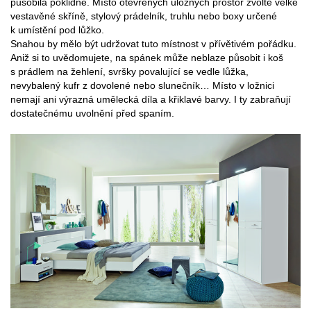
působila poklidně. Místo otevřených úložných prostor zvolte velké
vestavěné skříně, stylový prádelník, truhlu nebo boxy určené
k umístění pod lůžko.
Snahou by mělo být udržovat tuto místnost v přívětivém pořádku.
Aniž si to uvědomujete, na spánek může neblaze působit i koš
s prádlem na žehlení, svršky povalující se vedle lůžka,
nevybalený kufr z dovolené nebo slunečník… Místo v ložnici
nemají ani výrazná umělecká díla a křiklavé barvy. I ty zabraňují
dostatečnému uvolnění před spaním.