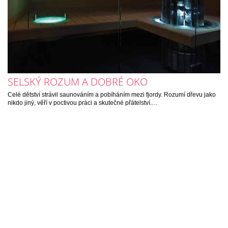
SELSKÝ ROZUM A DOBRÉ OKO
Celé dětství strávil saunováním a pobíháním mezi fjordy. Rozumí dřevu jako
nikdo jiný, věří v poctivou práci a skutečné přátelství.…