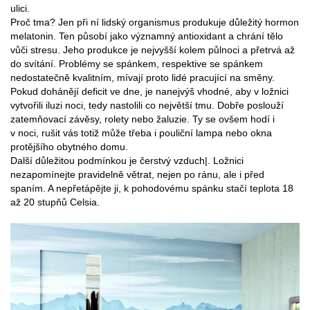
ulici.
Proč tma? Jen při ní lidský organismus produkuje důležitý hormon
melatonin. Ten působí jako významný antioxidant a chrání tělo
vůči stresu. Jeho produkce je nejvyšší kolem půlnoci a přetrvá až
do svítání. Problémy se spánkem, respektive se spánkem
nedostatečně kvalitním, mívají proto lidé pracující na směny.
Pokud dohánějí deficit ve dne, je nanejvýš vhodné, aby v ložnici
vytvořili iluzi noci, tedy nastolili co největší tmu. Dobře poslouží
zatemňovací závěsy, rolety nebo žaluzie. Ty se ovšem hodí i
v noci, rušit vás totiž může třeba i pouliční lampa nebo okna
protějšího obytného domu.
Další důležitou podmínkou je čerstvý vzduch|. Ložnici
nezapomínejte pravidelně větrat, nejen po ránu, ale i před
spaním. A nepřetápějte ji, k pohodovému spánku stačí teplota 18
až 20 stupňů Celsia.