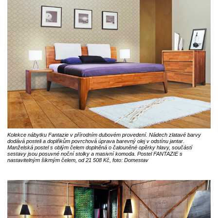
Kolekce nábytku Fantazie v přírodním dubovém provedení. Nádech zlatavé barvy
dodává posteli a doplňkům povrchová úprava barevný olej v odstínu jantar.
Manželská postel s oblým čelem doplněná o čalouněné opěrky hlavy, součástí
sestavy jsou posuvné noční stolky a masivní komoda. Postel FANTAZIE s
nastavitelným šikmým čelem, od 21 508 Kč, foto: Domestav