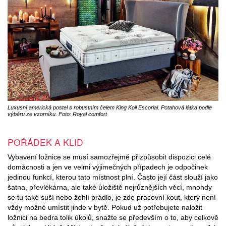
Luxusní americká postel s robustním čelem King Koil Escorial. Potahová látka podle
výběru ze vzorníku. Foto: Royal comfort
POŘÁDEK A KLID
Vybavení ložnice se musí samozřejmě přizpůsobit dispozici celé
domácnosti a jen ve velmi výjimečných případech je odpočinek
jedinou funkcí, kterou tato místnost plní. Často její část slouží jako
šatna, převlékárna, ale také úložiště nejrůznějších věcí, mnohdy
se tu také suší nebo žehlí prádlo, je zde pracovní kout, který není
vždy možné umístit jinde v bytě. Pokud už potřebujete naložit
ložnici na bedra tolik úkolů, snažte se především o to, aby celkově