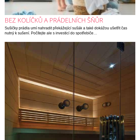
BEZ KOLÍČKŮ A PRÁDELNÍCH ŠŇŮR
Sušičky prádla umí nahradit překážející sušák a také dokážou ušetřit čas
nutný k sušení. Počítejte ale s investicí do spotřebiče…