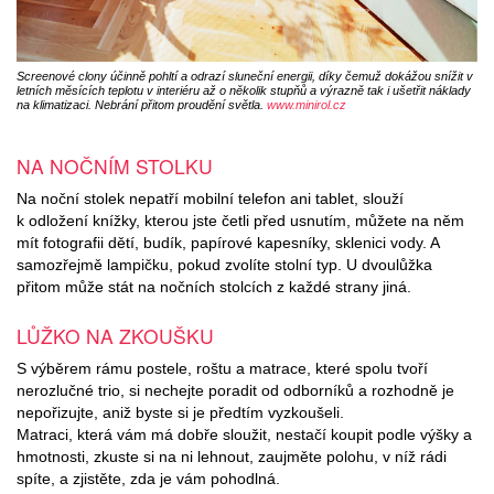
Screenové clony účinně pohltí a odrazí sluneční energii, díky čemuž dokážou snížit v
letních měsících teplotu v interiéru až o několik stupňů a výrazně tak i ušetřit náklady
na klimatizaci. Nebrání přitom proudění světla.
www.minirol.cz
NA NOČNÍM STOLKU
Na noční stolek nepatří mobilní telefon ani tablet, slouží
k odložení knížky, kterou jste četli před usnutím, můžete na něm
mít fotografii dětí, budík, papírové kapesníky, sklenici vody. A
samozřejmě lampičku, pokud zvolíte stolní typ. U dvoulůžka
přitom může stát na nočních stolcích z každé strany jiná.
LŮŽKO NA ZKOUŠKU
S výběrem rámu postele, roštu a matrace, které spolu tvoří
nerozlučné trio, si nechejte poradit od odborníků a rozhodně je
nepořizujte, aniž byste si je předtím vyzkoušeli.
Matraci, která vám má dobře sloužit, nestačí koupit podle výšky a
hmotnosti, zkuste si na ni lehnout, zaujměte polohu, v níž rádi
spíte, a zjistěte, zda je vám pohodlná.