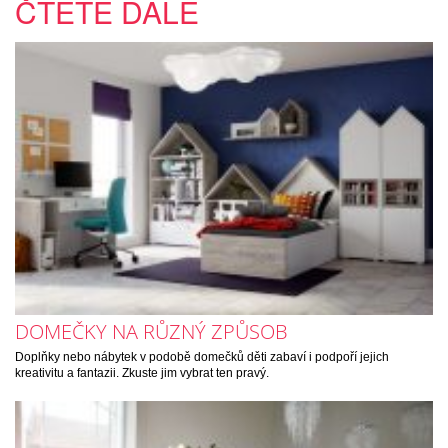
ČTĚTE DÁLE
DOMEČKY NA RŮZNÝ ZPŮSOB
Doplňky nebo nábytek v podobě domečků děti zabaví i podpoří jejich
kreativitu a fantazii. Zkuste jim vybrat ten pravý.