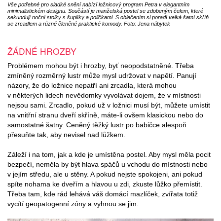
Vše potřebné pro sladké snění nabízí ložnicový program Petra v elegantním
minimalistickém designu. Součástí je manželská postel se zdobeným čelem, které
sekundují noční stolky s šuplíky a poličkami. S oblečením si poradí velká šatní skříň
se zrcadlem a různě členěné praktické komody. Foto: Jena nábytek
ŽÁDNÉ HROZBY
Problémem mohou být i hrozby, byť neopodstatněné. Třeba
zmíněný rozměrný lustr může mysl udržovat v napětí. Panují
názory, že do ložnice nepatří ani zrcadla, která mohou
v některých lidech nevědomky vyvolávat dojem, že v místnosti
nejsou sami. Zrcadlo, pokud už v ložnici musí být, můžete umístit
na vnitřní stranu dveří skříně, máte-li ovšem klasickou nebo do
samostatné šatny. Ceněný těžký lustr po babičce alespoň
přesuňte tak, aby nevisel nad lůžkem.
Záleží i na tom, jak a kde je umístěna postel. Aby mysl měla pocit
bezpečí, neměla by být hlava spáčů u vchodu do místnosti nebo
v jejím středu, ale u stěny. A pokud nejste spokojeni, ani pokud
spíte nohama ke dveřím a hlavou u zdi, zkuste lůžko přemístit.
Třeba tam, kde rád lehává váš domácí mazlíček, zvířata totiž
vycítí geopatogenní zóny a vyhnou se jim.