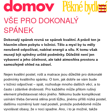
VŠE PRO DOKONALÝ
SPÁNEK
Dokonalý spánek rovná se spánek kvalitní. A právě ten je
hlavním cílem pobytu v ložnici. Tělo a mysl by tu měly
nerušeně odpočívat, nabírat energii a sílu. K tomu však
musejí být splněny určité podmínky. Důležité není jen
vybavení a jeho účelnost, ale také atmosféra prostoru a
samozřejmě ohled na zdraví.
Nejen kvalitní postel, rošt a matrace jsou důležité pro dokonalé
podmínky kvalitního spánku. O tom, jak dobře se vám bude
v ložnici odpočívat – spát, rozhoduje mnoho dalších věcí, a to
často i zdánlivé drobnosti. Pro každého může přitom rušivý
element představovat něco jiného. Někomu bude komplikovat
usínání třeba červená stěna proti lůžku, jinému příliš nízká postel,
dalšímu rozměrný lustr nad postelí, protože podvědomě může
vyvolávat obavy, že v noci spadne. Ano, i to je možné, takže