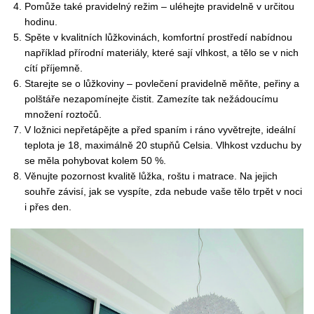
Pomůže také pravidelný režim – uléhejte pravidelně v určitou
hodinu.
Spěte v kvalitních lůžkovinách, komfortní prostředí nabídnou
například přírodní materiály, které sají vlhkost, a tělo se v nich
cítí příjemně.
Starejte se o lůžkoviny – povlečení pravidelně měňte, peřiny a
polštáře nezapomínejte čistit. Zamezíte tak nežádoucímu
množení roztočů.
V ložnici nepřetápějte a před spaním i ráno vyvětrejte, ideální
teplota je 18, maximálně 20 stupňů Celsia. Vlhkost vzduchu by
se měla pohybovat kolem 50 %.
Věnujte pozornost kvalitě lůžka, roštu i matrace. Na jejich
souhře závisí, jak se vyspíte, zda nebude vaše tělo trpět v noci
i přes den.