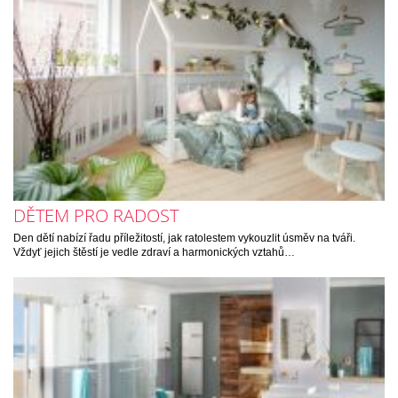
DĚTEM PRO RADOST
Den dětí nabízí řadu příležitostí, jak ratolestem vykouzlit úsměv na tváři.
Vždyť jejich štěstí je vedle zdraví a harmonických vztahů…