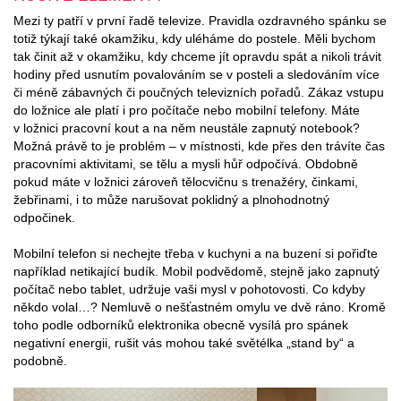
Mezi ty patří v první řadě televize. Pravidla ozdravného spánku se
totiž týkají také okamžiku, kdy uléháme do postele. Měli bychom
tak činit až v okamžiku, kdy chceme jít opravdu spát a nikoli trávit
hodiny před usnutím povalováním se v posteli a sledováním více
či méně zábavných či poučných televizních pořadů. Zákaz vstupu
do ložnice ale platí i pro počítače nebo mobilní telefony. Máte
v ložnici pracovní kout a na něm neustále zapnutý notebook?
Možná právě to je problém – v místnosti, kde přes den trávíte čas
pracovními aktivitami, se tělu a mysli hůř odpočívá. Obdobně
pokud máte v ložnici zároveň tělocvičnu s trenažéry, činkami,
žebřinami, i to může narušovat poklidný a plnohodnotný
odpočinek.
Mobilní telefon si nechejte třeba v kuchyni a na buzení si pořiďte
například netikající budík. Mobil podvědomě, stejně jako zapnutý
počítač nebo tablet, udržuje vaši mysl v pohotovosti. Co kdyby
někdo volal…? Nemluvě o nešťastném omylu ve dvě ráno. Kromě
toho podle odborníků elektronika obecně vysílá pro spánek
negativní energii, rušit vás mohou také světélka „stand by“ a
podobně.