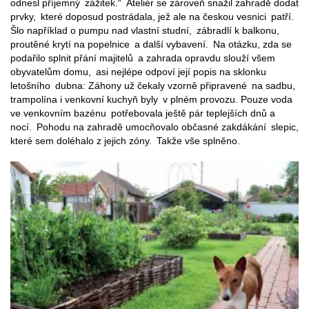
odnesl příjemný zážitek.“ Ateliér se zároveň snažil zahradě dodat
prvky, které doposud postrádala, jež ale na českou vesnici patří.
Šlo například o pumpu nad vlastní studní, zábradlí k balkonu,
proutěné krytí na popelnice a další vybavení. Na otázku, zda se
podařilo splnit přání majitelů a zahrada opravdu slouží všem
obyvatelům domu, asi nejlépe odpoví její popis na sklonku
letošního dubna: Záhony už čekaly vzorně připravené na sadbu,
trampolína i venkovní kuchyň byly v plném provozu. Pouze voda
ve venkovním bazénu potřebovala ještě pár teplejších dnů a
nocí. Pohodu na zahradě umocňovalo občasné zakdákání slepic,
které sem doléhalo z jejich zóny. Takže vše splněno.