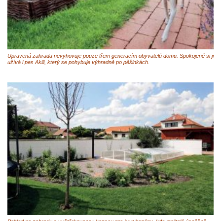
Upravená zahrada nevyhovuje pouze třem generacím obyvatelů domu. Spokojeně si ji
užívá i pes Akili, který se pohybuje výhradně po pěšinkách.