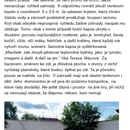
nenarušuje vzhled zahrady. K odpočinku rovněž slouží venkovní
bazén o rozměrech 6 x 3,5 m. Je vybaven krytem, který chrání
čistotu vody a zároveň podstatně prodlužuje koupací sezonu.
Kryt však obvykle neprospívá vzhledu žádné zahrady, naopak mu
ubližuje. Tomu však v tomto případě brání kapsa ukrytá v
divokém porostu nejrůznějších rostlinek, jako je kontryhel, šanta
kočičí, růže, vlčí máky, řebříček a další květiny, které každý rok
vytvoří novou scenérii. Samotná kapsa je vyštěrkovaná.
„Manželé zde zkusili pěstovat teplomilné bylinky, jako je tymián,
oregano a další. A daří se jim,“ říká Tereza Mácová. Za
bazénem, směrem ke zdi, je dřevěná plocha s otvory, z nichž
vyrůstají plaménky, které budou šplhat po zdi. Ta je původní,
pouze se natřela na bílo. V zahradě mají své vlastní teritorium i
děti. Jeho dominantou je od jara do podzimu trampolína, na
které rády dovádějí. Ale ještě zbývá i prostor na jiné hry, při nichž
se nemusejí obávat, že šlápnou někam, kam nemají.