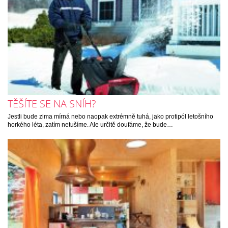
TĚŠÍTE SE NA SNÍH?
Jestli bude zima mírná nebo naopak extrémně tuhá, jako protipól letošního
horkého léta, zatím netušíme. Ale určitě doufáme, že bude…