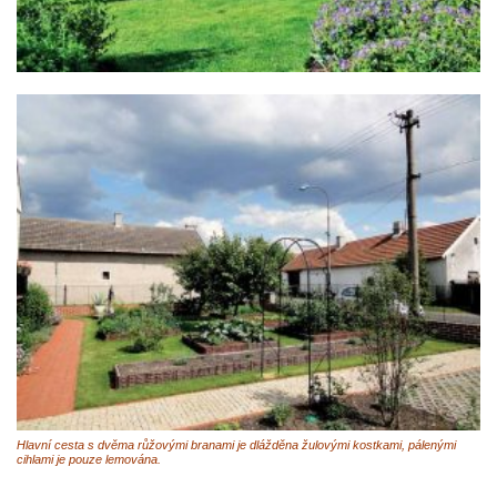
Hlavní cesta s dvěma růžovými branami je dlážděna žulovými kostkami, pálenými
cihlami je pouze lemována.