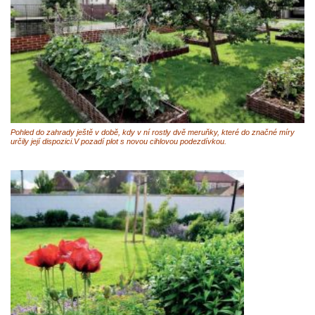
Pohled do zahrady ještě v době, kdy v ní rostly dvě meruňky, které do značné míry
určily její dispozici.V pozadí plot s novou cihlovou podezdívkou.