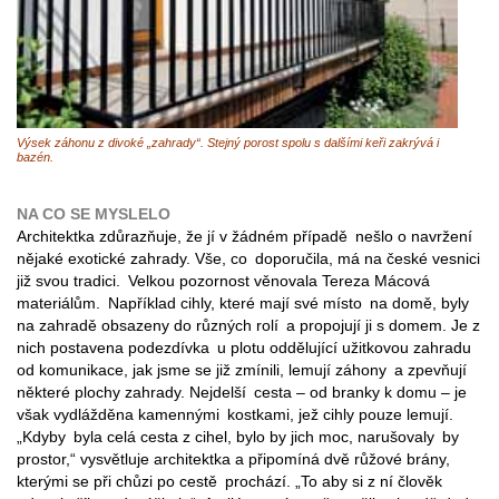
Výsek záhonu z divoké „zahrady“. Stejný porost spolu s dalšími keři zakrývá i
bazén.
NA CO SE MYSLELO
Architektka zdůrazňuje, že jí v žádném případě nešlo o navržení
nějaké exotické zahrady. Vše, co doporučila, má na české vesnici
již svou tradici. Velkou pozornost věnovala Tereza Mácová
materiálům. Například cihly, které mají své místo na domě, byly
na zahradě obsazeny do různých rolí a propojují ji s domem. Je z
nich postavena podezdívka u plotu oddělující užitkovou zahradu
od komunikace, jak jsme se již zmínili, lemují záhony a zpevňují
některé plochy zahrady. Nejdelší cesta – od branky k domu – je
však vydlážděna kamennými kostkami, jež cihly pouze lemují.
„Kdyby byla celá cesta z cihel, bylo by jich moc, narušovaly by
prostor,“ vysvětluje architektka a připomíná dvě růžové brány,
kterými se při chůzi po cestě prochází. „To aby si z ní člověk