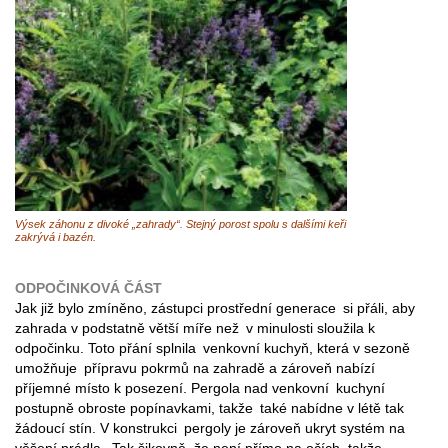
Výsek záhonu z divoké „zahrady“. Stejný porost spolu s dalšími keři
zakrývá i bazén.
ODPOČINKOVÁ ČÁST
Jak již bylo zmíněno, zástupci prostřední generace si přáli, aby
zahrada v podstatně větší míře než v minulosti sloužila k
odpočinku. Toto přání splnila venkovní kuchyň, která v sezoně
umožňuje přípravu pokrmů na zahradě a zároveň nabízí
příjemné místo k posezení. Pergola nad venkovní kuchyní
postupně obroste popínavkami, takže také nabídne v létě tak
žádoucí stín. V konstrukci pergoly je zároveň ukryt systém na
věšení prádla. Tak šikovně, že není přímo na očích, takže