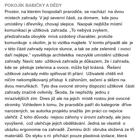
POKOJÍK BABIČKY A DĚDY
Prostor, na kterém hospodaří prarodiče, se nachází na dvou
místech zahrady. V její severní části, za domem, kde jsou
umístěny i dřevníky, chovají slepice. Naopak nejblíže místní
komunikaci je užitková zahrada. „To nebývá zvykem,
předzahrada obvykle mívá ozdobný charakter, protože
komunikuje s okolím, je to vizitka majitele. V tomto případě ale je
v této části zahrady nejvíce slunce, a tak se zde zelenině i ovoci
daří nejlépe,“ vysvětluje architektka nezvyklé umístění užitkové
zahrady. Navíc tato užitková zahrada je důkazem, že i zahrada,
kde se pěstuje zelenina a ovoce, může být krásná. Řešení
užitkové zahrady mělo splňovat tři přání: Uživatelé chtěli mít
ničím nekomplikovaný přístup k záhonům, sečení a sklizni na
dvou meruňkách. Tyto dva ovocné stromy dispozici užitkové části
zahrady značně ovlivnily. Škoda, že nepřežily jednu z
mrazivějších zim. Dnes již ale na jejich místě rostou jiné ovocné
stromky. Vzhledem k tomu, že prarodiče patří do kategorie dříve
narozených, se autorka projektu snažila jim práci co nejvíce
ulehčit. Z toho důvodu nejsou záhony v úrovni zahrady, ale jsou
vyvýšené, což ulehčuje jejich obdělávání. Jedná se vlastně o
ukázku ergonomie na zahradě. Zeminu drží obruba složená ze tří
materiálů. Do styku s ní přichází pouze plastová izolace, která