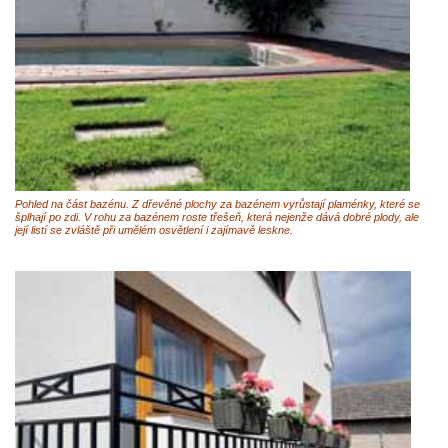
Pohled na část bazénu. Z dřevěné plochy za bazénem vyrůstají plaménky, které se
šplhají po zdi. V rohu za bazénem roste třešeň, která nejenže dává dobré plody, ale
její listí se zvláště při umělém osvětlení i zajímavě leskne.