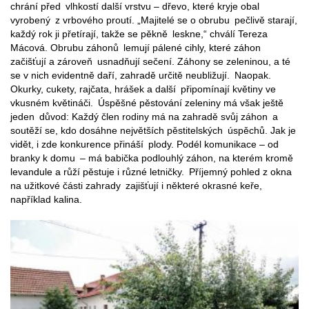
chrání před vlhkostí další vrstvu – dřevo, které kryje obal
vyrobený z vrbového proutí. „Majitelé se o obrubu pečlivě starají,
každý rok ji přetírají, takže se pěkně leskne,“ chválí Tereza
Mácová. Obrubu záhonů lemují pálené cihly, které záhon
začišťují a zároveň usnadňují sečení. Záhony se zeleninou, a té
se v nich evidentně daří, zahradě určitě neubližují. Naopak.
Okurky, cukety, rajčata, hrášek a další připomínají květiny ve
vkusném květináči. Úspěšné pěstování zeleniny má však ještě
jeden důvod: Každý člen rodiny má na zahradě svůj záhon a
soutěží se, kdo dosáhne největších pěstitelských úspěchů. Jak je
vidět, i zde konkurence přináší plody. Podél komunikace – od
branky k domu – má babička podlouhlý záhon, na kterém kromě
levandule a růží pěstuje i různé letničky. Příjemný pohled z okna
na užitkové části zahrady zajišťují i některé okrasné keře,
například kalina.