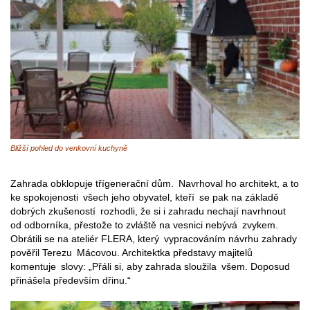
Bližší pohled do venkovní kuchyně
Zahrada obklopuje třígenerační dům. Navrhoval ho architekt, a to
ke spokojenosti všech jeho obyvatel, kteří se pak na základě
dobrých zkušeností rozhodli, že si i zahradu nechají navrhnout
od odborníka, přestože to zvláště na vesnici nebývá zvykem.
Obrátili se na ateliér FLERA, který vypracováním návrhu zahrady
pověřil Terezu Mácovou. Architektka představy majitelů
komentuje slovy: „Přáli si, aby zahrada sloužila všem. Doposud
přinášela především dřinu.“