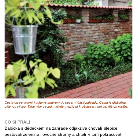
Cesta od venkovní kuchyně směrem do severní části zahrady. Cesta je dlážděná
pálenou cihlou. Také niky ve zdi majitelé využívají k pěstování nejrůznějších rostlin.
CO SI PŘÁLI
Babička s dědečkem na zahradě odjakživa chovali slepice,
pěstovali zeleninu i ovocné stromy a chtěli v tom pokračovat.