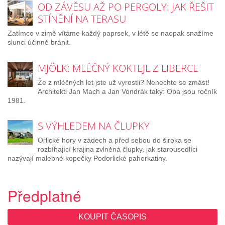
OD ZÁVĚSU AŽ PO PERGOLY: JAK ŘEŠIT
STÍNĚNÍ NA TERASU
Zatímco v zimě vítáme každý paprsek, v létě se naopak snažíme
slunci účinně bránit.
MJÖLK: MLÉČNÝ KOKTEJL Z LIBERCE
Že z mléčných let jste už vyrostli? Nenechte se zmást!
Architekti Jan Mach a Jan Vondrák taky: Oba jsou ročník
1981.
S VÝHLEDEM NA ČLUPKY
Orlické hory v zádech a před sebou do široka se
rozbíhající krajina zvlněná člupky, jak starousedlíci
nazývají malebné kopečky Podorlické pahorkatiny.
Předplatné
KOUPIT ČASOPIS