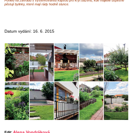
Pohled na zahradu s vyštěrkovanou kapsou pro kryt bazénu, kde majitelé úspěšně
pěstují bylinky, které mají rády hodně slunce.
Datum vydání: 16. 6. 2015
Alena Vondráková
Edit: