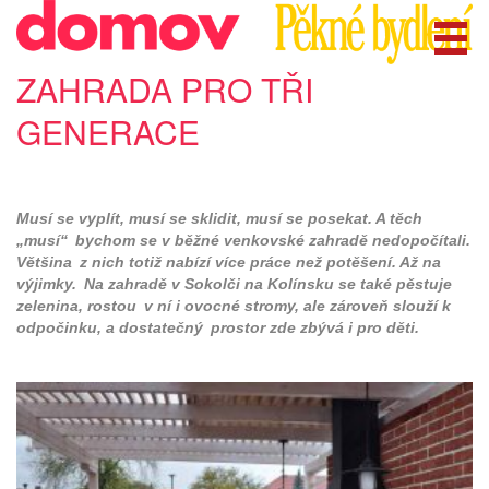
ZAHRADA PRO TŘI
GENERACE
Musí se vyplít, musí se sklidit, musí se posekat. A těch
„musí“ bychom se v běžné venkovské zahradě nedopočítali.
Většina z nich totiž nabízí více práce než potěšení. Až na
výjimky. Na zahradě v Sokolči na Kolínsku se také pěstuje
zelenina, rostou v ní i ovocné stromy, ale zároveň slouží k
odpočinku, a dostatečný prostor zde zbývá i pro děti.