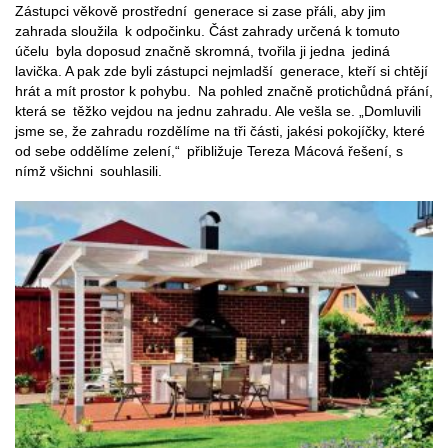
Zástupci věkově prostřední generace si zase přáli, aby jim
zahrada sloužila k odpočinku. Část zahrady určená k tomuto
účelu byla doposud značně skromná, tvořila ji jedna jediná
lavička. A pak zde byli zástupci nejmladší generace, kteří si chtějí
hrát a mít prostor k pohybu. Na pohled značně protichůdná přání,
která se těžko vejdou na jednu zahradu. Ale vešla se. „Domluvili
jsme se, že zahradu rozdělíme na tři části, jakési pokojíčky, které
od sebe oddělíme zelení,“ přibližuje Tereza Mácová řešení, s
nímž všichni souhlasili.