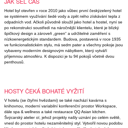
JAK ŠEL ČAS
Hotel byl otevřen v roce 2010 jako vůbec první českýzelený hotel
se systémem využívání šedé vody a zpět ného získávání tepla z
odpadních vod. Ačkoli původně sloužil jako hotel a hostel, nyní se
po rekonstrukci soustředí na náročnější klientelu, které je blízký
špičkový design a zároveň „green“ a udržitelné zaměření s
nízkoenergetickým standardem. Budova, postavená v roce 1935
ve funkcionalistickém stylu, má sedm pater a všechny pokoje jsou
vybaveny moderním designovým nábytkem, který vytváří
příjemnou atmosféru. K dispozici je tu 94 pokojů včetně dvou
penthousů.
HOSTY ČEKÁ BOHATÉ VYŽITÍ
V hotelu (se čtyřmi hvězdami) se také nachází kavárna s
knihovnou, moderní variabilní konferenční prostor Workspace,
dále spa & wellness a také restaurace QQ Asian kitchen.
Švýcarský atelier oï, jehož projekty našly uznání po celém světě,
vnesl do prostor hotelu nezaměnitelný styl. Vytvořil novou podobu