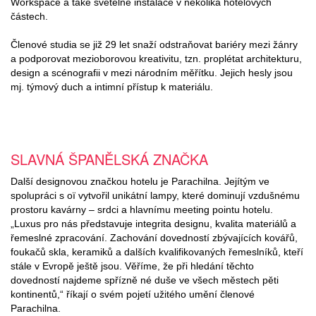
Workspace a také světelné instalace v několika hotelových
částech.
Členové studia se již 29 let snaží odstraňovat bariéry mezi žánry
a podporovat mezioborovou kreativitu, tzn. proplétat architekturu,
design a scénografii v mezi národním měřítku. Jejich hesly jsou
mj. týmový duch a intimní přístup k materiálu.
SLAVNÁ ŠPANĚLSKÁ ZNAČKA
Další designovou značkou hotelu je Parachilna. Jejítým ve
spolupráci s oï vytvořil unikátní lampy, které dominují vzdušnému
prostoru kavárny – srdci a hlavnímu meeting pointu hotelu.
„Luxus pro nás představuje integrita designu, kvalita materiálů a
řemeslné zpracování. Zachování dovedností zbývajících kovářů,
foukačů skla, keramiků a dalších kvalifikovaných řemeslníků, kteří
stále v Evropě ještě jsou. Věříme, že při hledání těchto
dovedností najdeme spřízně né duše ve všech městech pěti
kontinentů,“ říkají o svém pojetí užitého umění členové
Parachilna.