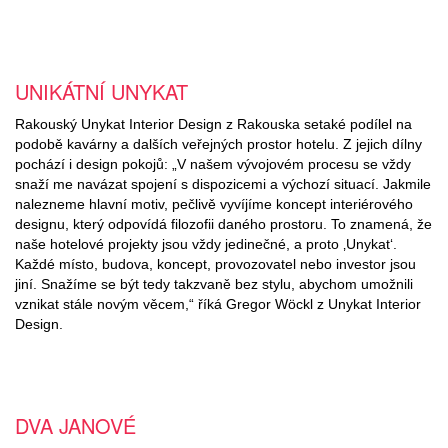
UNIKÁTNÍ UNYKAT
Rakouský Unykat Interior Design z Rakouska setaké podílel na
podobě kavárny a dalších veřejných prostor hotelu. Z jejich dílny
pochází i design pokojů: „V našem vývojovém procesu se vždy
snaží me navázat spojení s dispozicemi a výchozí situací. Jakmile
nalezneme hlavní motiv, pečlivě vyvíjíme koncept interiérového
designu, který odpovídá filozofii daného prostoru. To znamená, že
naše hotelové projekty jsou vždy jedinečné, a proto ‚Unykat‘.
Každé místo, budova, koncept, provozovatel nebo investor jsou
jiní. Snažíme se být tedy takzvaně bez stylu, abychom umožnili
vznikat stále novým věcem,“ říká Gregor Wöckl z Unykat Interior
Design.
DVA JANOVÉ