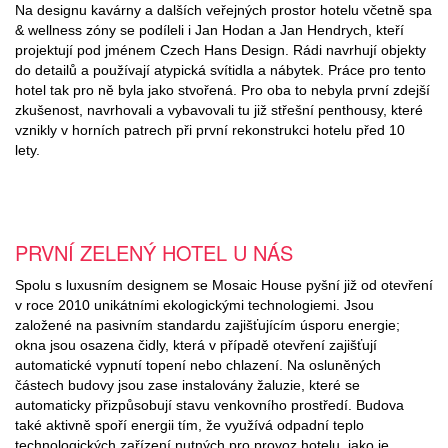
Na designu kavárny a dalších veřejných prostor hotelu včetně spa
& wellness zóny se podíleli i Jan Hodan a Jan Hendrych, kteří
projektují pod jménem Czech Hans Design. Rádi navrhují objekty
do detailů a používají atypická svítidla a nábytek. Práce pro tento
hotel tak pro ně byla jako stvořená. Pro oba to nebyla první zdejší
zkušenost, navrhovali a vybavovali tu již střešní penthousy, které
vznikly v horních patrech při první rekonstrukci hotelu před 10
lety.
PRVNÍ ZELENÝ HOTEL U NÁS
Spolu s luxusním designem se Mosaic House pyšní již od otevření
v roce 2010 unikátními ekologickými technologiemi. Jsou
založené na pasivním standardu zajišťujícím úsporu energie;
okna jsou osazena čidly, která v případě otevření zajišťují
automatické vypnutí topení nebo chlazení. Na osluněných
částech budovy jsou zase instalovány žaluzie, které se
automaticky přizpůsobují stavu venkovního prostředí. Budova
také aktivně spoří energii tím, že využívá odpadní teplo
technologických zařízení nutných pro provoz hotelu, jako je