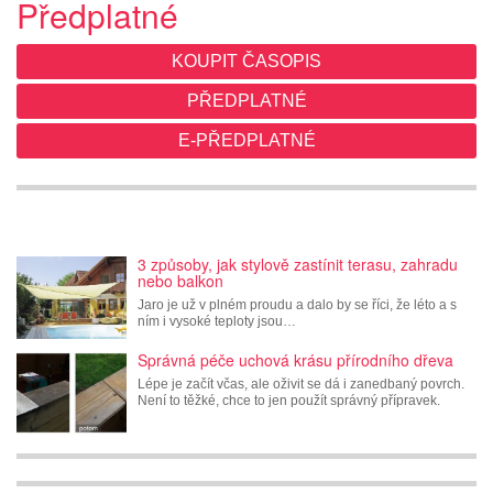
Předplatné
KOUPIT ČASOPIS
PŘEDPLATNÉ
E-PŘEDPLATNÉ
3 způsoby, jak stylově zastínit terasu, zahradu
nebo balkon
Jaro je už v plném proudu a dalo by se říci, že léto a s
ním i vysoké teploty jsou…
Správná péče uchová krásu přírodního dřeva
Lépe je začít včas, ale oživit se dá i zanedbaný povrch.
Není to těžké, chce to jen použít správný přípravek.