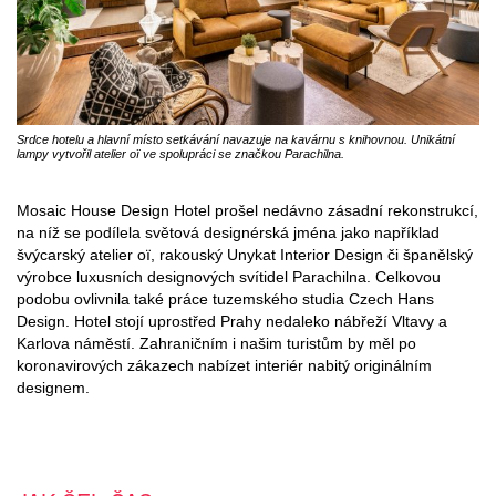
Srdce hotelu a hlavní místo setkávání navazuje na kavárnu s knihovnou. Unikátní
lampy vytvořil atelier oï ve spolupráci se značkou Parachilna.
Mosaic House Design Hotel prošel nedávno zásadní rekonstrukcí,
na níž se podílela světová designérská jména jako například
švýcarský atelier oï, rakouský Unykat Interior Design či španělský
výrobce luxusních designových svítidel Parachilna. Celkovou
podobu ovlivnila také práce tuzemského studia Czech Hans
Design. Hotel stojí uprostřed Prahy nedaleko nábřeží Vltavy a
Karlova náměstí. Zahraničním i našim turistům by měl po
koronavirových zákazech nabízet interiér nabitý originálním
designem.