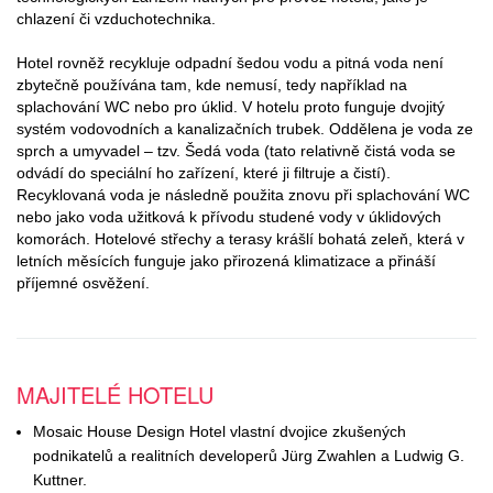
chlazení či vzduchotechnika.
Hotel rovněž recykluje odpadní šedou vodu a pitná voda není
zbytečně používána tam, kde nemusí, tedy například na
splachování WC nebo pro úklid. V hotelu proto funguje dvojitý
systém vodovodních a kanalizačních trubek. Oddělena je voda ze
sprch a umyvadel – tzv. Šedá voda (tato relativně čistá voda se
odvádí do speciální ho zařízení, které ji filtruje a čistí).
Recyklovaná voda je následně použita znovu při splachování WC
nebo jako voda užitková k přívodu studené vody v úklidových
komorách. Hotelové střechy a terasy krášlí bohatá zeleň, která v
letních měsících funguje jako přirozená klimatizace a přináší
příjemné osvěžení.
MAJITELÉ HOTELU
Mosaic House Design Hotel vlastní dvojice zkušených
podnikatelů a realitních developerů Jürg Zwahlen a Ludwig G.
Kuttner.