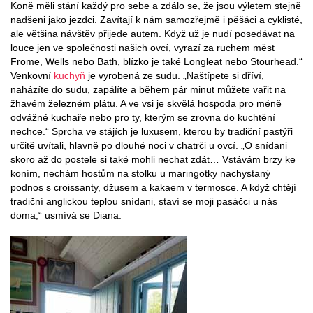
Koně měli stání každý pro sebe a zdálo se, že jsou výletem stejně
nadšeni jako jezdci. Zavítají k nám samozřejmě i pěšáci a cyklisté,
ale většina návštěv přijede autem. Když už je nudí posedávat na
louce jen ve společnosti našich ovcí, vyrazí za ruchem měst
Frome, Wells nebo Bath, blízko je také Longleat nebo Stourhead.“
Venkovní
kuchyň
je vyrobená ze sudu. „Naštípete si dříví,
naházíte do sudu, zapálíte a během pár minut můžete vařit na
žhavém železném plátu. A ve vsi je skvělá hospoda pro méně
odvážné kuchaře nebo pro ty, kterým se zrovna do kuchtění
nechce.“ Sprcha ve stájích je luxusem, kterou by tradiční pastýři
určitě uvítali, hlavně po dlouhé noci v chatrči u ovcí. „O snídani
skoro až do postele si také mohli nechat zdát… Vstávám brzy ke
koním, nechám hostům na stolku u maringotky nachystaný
podnos s croissanty, džusem a kakaem v termosce. A když chtějí
tradiční anglickou teplou snídani, staví se moji pasáčci u nás
doma,“ usmívá se Diana.