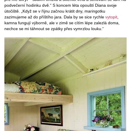
podvečerní hodinku dvě.“ S koncem léta opouští Diana svoje
útočiště. „Když se v říjnu začnou krátit dny, maringotku
zazimujeme až do příštího jara. Dala by se sice rychle
vytopit
,
kamna fungují výborně, ale v zimě se cítím lépe zalezlá doma,
nechce se mi táhnout se zpátky přes vymrzlou louku.“