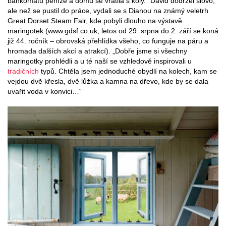
bankomatu peníze a domů se vrátila s koly.“ David dodržel slovo,
ale než se pustil do práce, vydali se s Dianou na známý veletrh
Great Dorset Steam Fair, kde pobyli dlouho na výstavě
maringotek (www.gdsf.co.uk, letos od 29. srpna do 2. září se koná
již 44. ročník – obrovská přehlídka všeho, co funguje na páru a
hromada dalších akcí a atrakcí). „Dobře jsme si všechny
maringotky prohlédli a u té naší se vzhledově inspirovali u
tradičních
typů. Chtěla jsem jednoduché obydlí na kolech, kam se
vejdou dvě křesla, dvě lůžka a kamna na dřevo, kde by se dala
uvařit voda v konvici…“