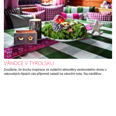
VÁNOCE V TYROLSKU
Doufáme, že trochu inspirace ze sváteční atmosféry venkovského domu v
rakouských Alpách vás příjemně naladí na vánoční notu. Na návštěvu…