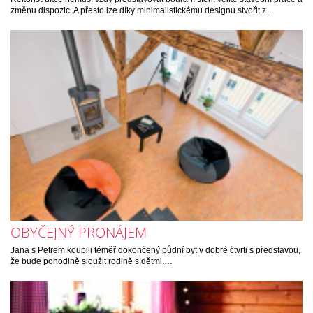
změnu dispozic. A přesto lze díky minimalistickému designu stvořit z…
OBYČEJNÝ PRONÁJEM
Jana s Petrem koupili téměř dokončený půdní byt v dobré čtvrti s představou,
že bude pohodlně sloužit rodině s dětmi.…