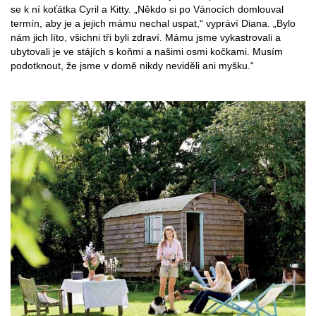
se k ní koťátka Cyril a Kitty. „Někdo si po Vánocích domlouval
termín, aby je a jejich mámu nechal uspat,“ vypráví Diana. „Bylo
nám jich líto, všichni tři byli zdraví. Mámu jsme vykastrovali a
ubytovali je ve stájích s koňmi a našimi osmi kočkami. Musím
podotknout, že jsme v domě nikdy neviděli ani myšku.“