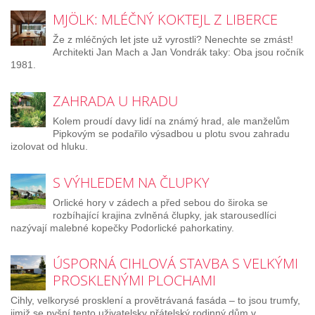
MJÖLK: MLÉČNÝ KOKTEJL Z LIBERCE
Že z mléčných let jste už vyrostli? Nenechte se zmást!
Architekti Jan Mach a Jan Vondrák taky: Oba jsou ročník
1981.
ZAHRADA U HRADU
Kolem proudí davy lidí na známý hrad, ale manželům
Pipkovým se podařilo výsadbou u plotu svou zahradu
izolovat od hluku.
S VÝHLEDEM NA ČLUPKY
Orlické hory v zádech a před sebou do široka se
rozbíhající krajina zvlněná člupky, jak starousedlíci
nazývají malebné kopečky Podorlické pahorkatiny.
ÚSPORNÁ CIHLOVÁ STAVBA S VELKÝMI
PROSKLENÝMI PLOCHAMI
Cihly, velkorysé prosklení a provětrávaná fasáda – to jsou trumfy,
jimiž se pyšní tento uživatelsky přátelský rodinný dům v