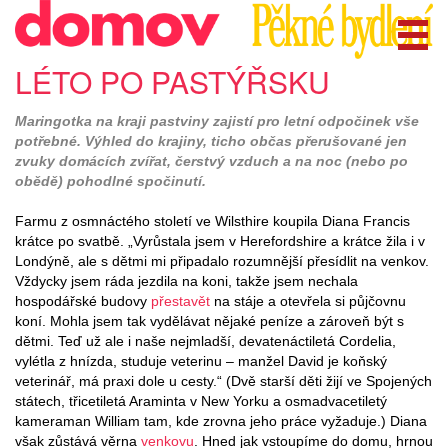
LÉTO PO PASTÝŘSKU
Maringotka na kraji pastviny zajistí pro letní odpočinek vše
potřebné. Výhled do krajiny, ticho občas přerušované jen
zvuky domácích zvířat, čerstvý vzduch a na noc (nebo po
obědě) pohodlné spočinutí.
Farmu z osmnáctého století ve Wilsthire koupila Diana Francis
krátce po svatbě. „Vyrůstala jsem v Herefordshire a krátce žila i v
Londýně, ale s dětmi mi připadalo rozumnější přesídlit na venkov.
Vždycky jsem ráda jezdila na koni, takže jsem nechala
hospodářské budovy
přestavět
na stáje a otevřela si půjčovnu
koní. Mohla jsem tak vydělávat nějaké peníze a zároveň být s
dětmi. Teď už ale i naše nejmladší, devatenáctiletá Cordelia,
vylétla z hnízda, studuje veterinu – manžel David je koňský
veterinář, má praxi dole u cesty.“ (Dvě starší děti žijí ve Spojených
státech, třicetiletá Araminta v New Yorku a osmadvacetiletý
kameraman William tam, kde zrovna jeho práce vyžaduje.) Diana
však zůstává věrna
venkovu
. Hned jak vstoupíme do domu, hrnou