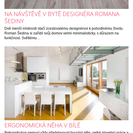
NA NÁVŠTĚVĚ V BYTĚ DESIGNÉRA ROMANA
ŠEDINY
Dvě menší místnosti stačí zcestovalému designérovi k pohodlnému životu.
Roman Šedina si zařídil svůj domov velmi minimalisticky, s důrazem na
funkčnost. Světlému…
ERGONOMICKÁ NĚHA V BÍLÉ
Rekonstrukce nemusí vždy představovat bourání stěn, velké stavební práce a