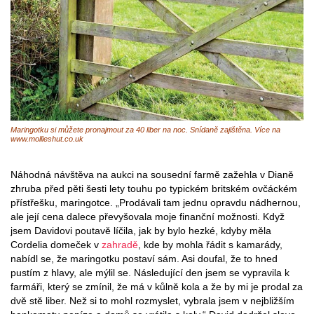
Maringotku si můžete pronajmout za 40 liber na noc. Snídaně zajištěna. Více na
www.mollieshut.co.uk
Náhodná návštěva na aukci na sousední farmě zažehla v Dianě
zhruba před pěti šesti lety touhu po typickém britském ovčáckém
přístřešku, maringotce. „Prodávali tam jednu opravdu nádhernou,
ale její cena dalece převyšovala moje finanční možnosti. Když
jsem Davidovi poutavě líčila, jak by bylo hezké, kdyby měla
Cordelia domeček v
zahradě
, kde by mohla řádit s kamarády,
nabídl se, že maringotku postaví sám. Asi doufal, že to hned
pustím z hlavy, ale mýlil se. Následující den jsem se vypravila k
farmáři, který se zmínil, že má v kůlně kola a že by mi je prodal za
dvě stě liber. Než si to mohl rozmyslet, vybrala jsem v nejbližším