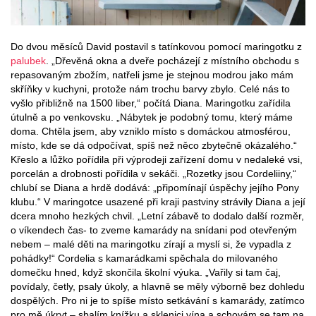
Do dvou měsíců David postavil s tatínkovou pomocí maringotku z
palubek
. „Dřevěná okna a dveře pocházejí z místního obchodu s
repasovaným zbožím, natřeli jsme je stejnou modrou jako mám
skříňky v kuchyni, protože nám trochu barvy zbylo. Celé nás to
vyšlo přibližně na 1500 liber,“ počítá Diana. Maringotku zařídila
útulně a po venkovsku. „Nábytek je podobný tomu, který máme
doma. Chtěla jsem, aby vzniklo místo s domáckou atmosférou,
místo, kde se dá odpočívat, spíš než něco zbytečně okázalého.“
Křeslo a lůžko pořídila při výprodeji zařízení domu v nedaleké vsi,
porcelán a drobnosti pořídila v sekáči. „Rozetky jsou Cordeliiny,“
chlubí se Diana a hrdě dodává: „připomínají úspěchy jejího Pony
klubu.“ V maringotce usazené při kraji pastviny strávily Diana a její
dcera mnoho hezkých chvil. „Letní zábavě to dodalo další rozměr,
o víkendech čas- to zveme kamarády na snídani pod otevřeným
nebem – malé děti na maringotku zírají a myslí si, že vypadla z
pohádky!“ Cordelia s kamarádkami spěchala do milovaného
domečku hned, když skončila školní výuka. „Vařily si tam čaj,
povídaly, četly, psaly úkoly, a hlavně se měly výborně bez dohledu
dospělých. Pro ni je to spíše místo setkávání s kamarády, zatímco
pro mě úkryt – sbalím knížku a sklenici vína a schovám se tam na