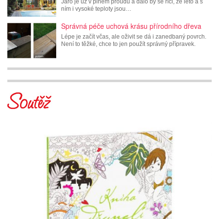
Jaro je už v plném proudu a dalo by se říci, že léto a s
ním i vysoké teploty jsou…
Správná péče uchová krásu přírodního dřeva
Lépe je začít včas, ale oživit se dá i zanedbaný povrch.
Není to těžké, chce to jen použít správný přípravek.