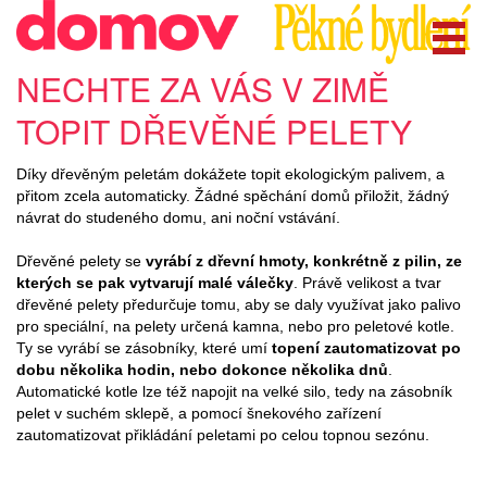
NECHTE ZA VÁS V ZIMĚ
TOPIT DŘEVĚNÉ PELETY
Díky dřevěným peletám dokážete topit ekologickým palivem, a
přitom zcela automaticky. Žádné spěchání domů přiložit, žádný
návrat do studeného domu, ani noční vstávání.
Dřevěné pelety se
vyrábí z dřevní hmoty, konkrétně z pilin, ze
kterých se pak vytvarují malé válečky
. Právě velikost a tvar
dřevěné pelety předurčuje tomu, aby se daly využívat jako palivo
pro speciální, na pelety určená kamna, nebo pro peletové kotle.
Ty se vyrábí se zásobníky, které umí
topení zautomatizovat po
dobu několika hodin, nebo dokonce několika dnů
.
Automatické kotle lze též napojit na velké silo, tedy na zásobník
pelet v suchém sklepě, a pomocí šnekového zařízení
zautomatizovat přikládání peletami po celou topnou sezónu.