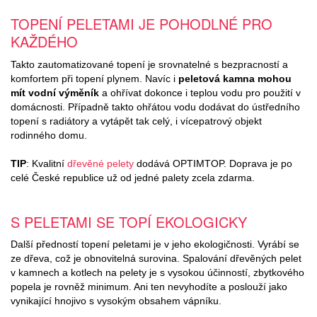
TOPENÍ PELETAMI JE POHODLNÉ PRO
KAŽDÉHO
Takto zautomatizované topení je srovnatelné s bezpracností a
komfortem při topení plynem. Navíc i
peletová kamna mohou
mít vodní výměník
a ohřívat dokonce i teplou vodu pro použití v
domácnosti. Případně takto ohřátou vodu dodávat do ústředního
topení s radiátory a vytápět tak celý, i vícepatrový objekt
rodinného domu.
TIP
: Kvalitní
dřevěné pelety
dodává OPTIMTOP. Doprava je po
celé České republice už od jedné palety zcela zdarma.
S PELETAMI SE TOPÍ EKOLOGICKY
Další předností topení peletami je v jeho ekologičnosti. Vyrábí se
ze dřeva, což je obnovitelná surovina. Spalování dřevěných pelet
v kamnech a kotlech na pelety je s vysokou účinností, zbytkového
popela je rovněž minimum. Ani ten nevyhodíte a poslouží jako
vynikající hnojivo s vysokým obsahem vápníku.