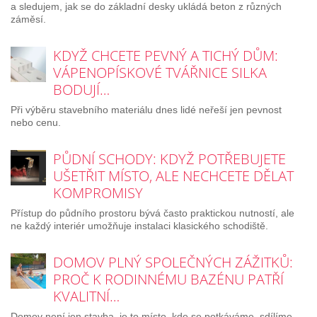
a sledujem, jak se do základní desky ukládá beton z různých
záměsí.
KDYŽ CHCETE PEVNÝ A TICHÝ DŮM:
VÁPENOPÍSKOVÉ TVÁŘNICE SILKA
BODUJÍ…
Při výběru stavebního materiálu dnes lidé neřeší jen pevnost
nebo cenu.
PŮDNÍ SCHODY: KDYŽ POTŘEBUJETE
UŠETŘIT MÍSTO, ALE NECHCETE DĚLAT
KOMPROMISY
Přístup do půdního prostoru bývá často praktickou nutností, ale
ne každý interiér umožňuje instalaci klasického schodiště.
DOMOV PLNÝ SPOLEČNÝCH ZÁŽITKŮ:
PROČ K RODINNÉMU BAZÉNU PATŘÍ
KVALITNÍ…
Domov není jen stavba, je to místo, kde se potkáváme, sdílíme