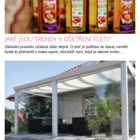
JAKÉ JSOU TRENDY V OŠETŘENÍ PLETI?
Základní pravidlo zůstává stále stejné. O pleť je potřeba se starat, neměli
byste to přehánět s make-upem, obzvlášť nyní, když je takové horko.…