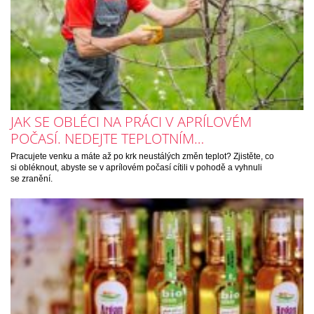
JAK SE OBLÉCI NA PRÁCI V APRÍLOVÉM
POČASÍ. NEDEJTE TEPLOTNÍM…
Pracujete venku a máte až po krk neustálých změn teplot? Zjistěte, co
si obléknout, abyste se v aprílovém počasí cítili v pohodě a vyhnuli
se zranění.