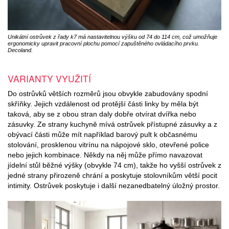
Unikátní ostrůvek z řady k7 má nastavitelnou výšku od 74 do 114 cm, což umožňuje
ergonomicky upravit pracovní plochu pomocí zapuštěného ovládacího prvku.
Decoland.
VARIANTY VYUŽITÍ
Do ostrůvků větších rozměrů jsou obvykle zabudovány spodní
skříňky. Jejich vzdálenost od protější části linky by měla být
taková, aby se z obou stran daly dobře otvírat dvířka nebo
zásuvky. Ze strany kuchyně mívá ostrůvek přístupné zásuvky a z
obývací části může mít například barový pult k občasnému
stolování, prosklenou vitrínu na nápojové sklo, otevřené police
nebo jejich kombinace. Někdy na něj může přímo navazovat
jídelní stůl běžné výšky (obvykle 74 cm), takže ho vyšší ostrůvek z
jedné strany přirozeně chrání a poskytuje stolovníkům větší pocit
intimity. Ostrůvek poskytuje i další nezanedbatelný úložný prostor.