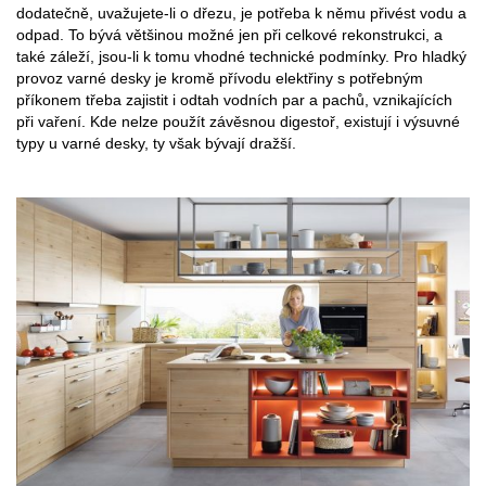
dodatečně, uvažujete-li o dřezu, je potřeba k němu přivést vodu a
odpad. To bývá většinou možné jen při celkové rekonstrukci, a
také záleží, jsou-li k tomu vhodné technické podmínky. Pro hladký
provoz varné desky je kromě přívodu elektřiny s potřebným
příkonem třeba zajistit i odtah vodních par a pachů, vznikajících
při vaření. Kde nelze použít závěsnou digestoř, existují i výsuvné
typy u varné desky, ty však bývají dražší.