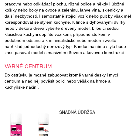
pracovní nebo odkládací plochu, různé police a někdy i úložné
košíky nebo boxy na ovoce a zeleninu, lahve vína, skleničky a
další nezbytnosti. I samostatně stojící vozík nebo pult by však měl
korespondovat se stylem kuchyně. K lince s dýhovanými dvířky
nebo v dekoru dřeva vyberte dřevěný model, bílou či šedou
klasickou kuchyni doplňte vozíkem, případně stolkem v
podobném odstínu a k minimalistické nebo moderní zvolte
například jednoduchý nerezový typ. K industriálnímu stylu bude
zase pasovat model s masivním dřevem a kovovou konstrukcí.
VARNÉ
CENTRUM
Do ostrůvku je možné zabudovat kromě varné desky i mycí
centrum a nad něj pověsit polici nebo věšák na hrnce a
kuchyňské náčiní.
SNADNÁ ÚDRŽBA