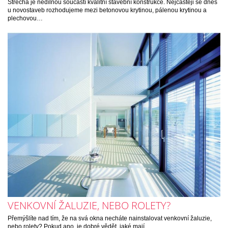
Střecha je nedílnou součástí kvalitní stavební konstrukce. Nejčastěji se dnes
u novostaveb rozhodujeme mezi betonovou krytinou, pálenou krytinou a
plechovou…
VENKOVNÍ ŽALUZIE, NEBO ROLETY?
Přemýšlíte nad tím, že na svá okna necháte nainstalovat venkovní žaluzie,
nebo rolety? Pokud ano, je dobré vědět, jaké mají…