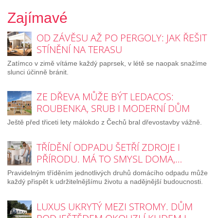
Zajímavé
OD ZÁVĚSU AŽ PO PERGOLY: JAK ŘEŠIT
STÍNĚNÍ NA TERASU
Zatímco v zimě vítáme každý paprsek, v létě se naopak snažíme
slunci účinně bránit.
ZE DŘEVA MŮŽE BÝT LEDACOS:
ROUBENKA, SRUB I MODERNÍ DŮM
Ještě před třiceti lety málokdo z Čechů bral dřevostavby vážně.
TŘÍDĚNÍ ODPADU ŠETŘÍ ZDROJE I
PŘÍRODU. MÁ TO SMYSL DOMA,…
Pravidelným tříděním jednotlivých druhů domácího odpadu může
každý přispět k udržitelnějšímu životu a nadějnější budoucnosti.
LUXUS UKRYTÝ MEZI STROMY. DŮM