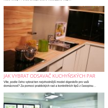
JAK VYBRAT ODSAVAČ KUCHYŇSKÝCH PAR
Víte, podle čeho vybrat ten nejvhodnější model digestoře pro vaši
domácnost? Za pomoci praktických rad a konkrétních tipů z časopisu…