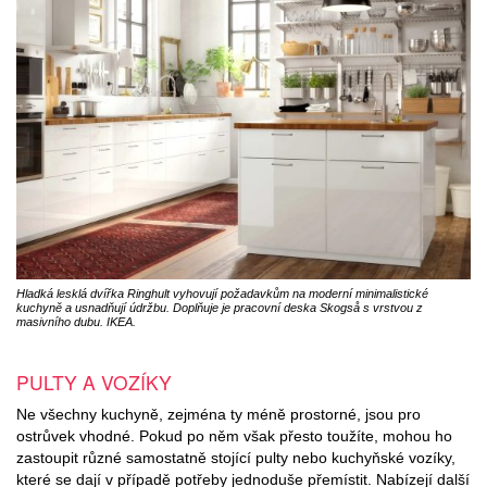
Hladká lesklá dvířka Ringhult vyhovují požadavkům na moderní minimalistické
kuchyně a usnadňují údržbu. Doplňuje je pracovní deska Skogså s vrstvou z
masivního dubu. IKEA.
PULTY A VOZÍKY
Ne všechny kuchyně, zejména ty méně prostorné, jsou pro
ostrůvek vhodné. Pokud po něm však přesto toužíte, mohou ho
zastoupit různé samostatně stojící pulty nebo kuchyňské vozíky,
které se dají v případě potřeby jednoduše přemístit. Nabízejí další