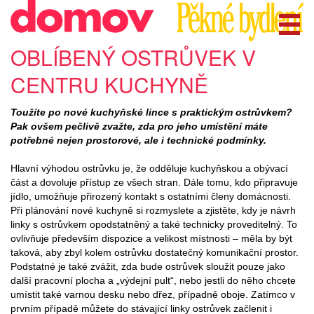
OBLÍBENÝ OSTRŮVEK V
CENTRU KUCHYNĚ
Toužíte po nové kuchyňské lince s praktickým ostrůvkem?
Pak ovšem pečlivě zvažte, zda pro jeho umístění máte
potřebné nejen prostorové, ale i technické podmínky.
Hlavní výhodou ostrůvku je, že odděluje kuchyňskou a obývací
část a dovoluje přístup ze všech stran. Dále tomu, kdo připravuje
jídlo, umožňuje přirozený kontakt s ostatními členy domácnosti.
Při plánování nové kuchyně si rozmyslete a zjistěte, kdy je návrh
linky s ostrůvkem opodstatněný a také technicky proveditelný. To
ovlivňuje především dispozice a velikost místnosti – měla by být
taková, aby zbyl kolem ostrůvku dostatečný komunikační prostor.
Podstatné je také zvážit, zda bude ostrůvek sloužit pouze jako
další pracovní plocha a „výdejní pult“, nebo jestli do něho chcete
umístit také varnou desku nebo dřez, případně oboje. Zatímco v
prvním případě můžete do stávající linky ostrůvek začlenit i