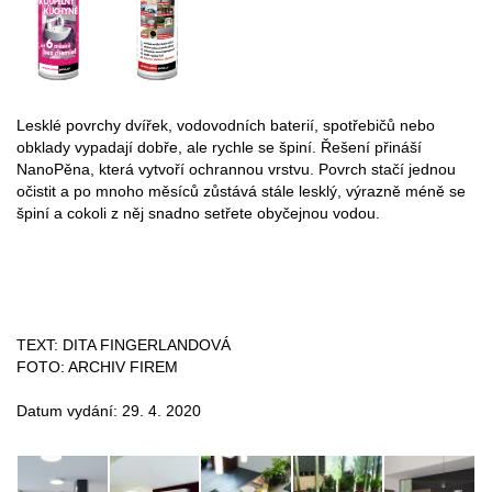
Lesklé povrchy dvířek, vodovodních baterií, spotřebičů nebo
obklady vypadají dobře, ale rychle se špiní. Řešení přináší
NanoPěna, která vytvoří ochrannou vrstvu. Povrch stačí jednou
očistit a po mnoho měsíců zůstává stále lesklý, výrazně méně se
špiní a cokoli z něj snadno setřete obyčejnou vodou.
TEXT: DITA FINGERLANDOVÁ
FOTO: ARCHIV FIREM
Datum vydání: 29. 4. 2020