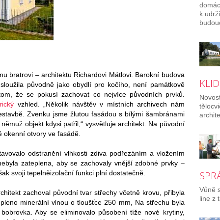
domác
k udrž
budouc
ému bratrovi – architektu Richardovi Mátlovi. Barokní budova
KLID
á sloužila původně jako obydlí pro kočího, není památkově
 tom, že se pokusí zachovat co nejvíce původních prvků.
Novost
rický
vzhled. „Několik návštěv v místních archivech nám
tělocv
 přestavbě. Zvenku jsme žlutou fasádou s bílými šambránami
archit
ěmuž objekt kdysi patřil,“ vysvětluje architekt. Na původní
é okenní otvory ve fasádě.
stavovalo odstranění vlhkosti zdiva podřezáním a vložením
ebyla zateplena, aby se zachovaly vnější zdobné prvky –
ak svoji tepelněizolační funkci plní dostatečně.
SPR
Vůně s
chitekt zachoval původní tvar střechy včetně krovu, přibyla
line z t
tepleno minerální vlnou o tloušťce 250 mm, Na střechu byla
a bobrovka. Aby se eliminovalo působení tíže nové krytiny,