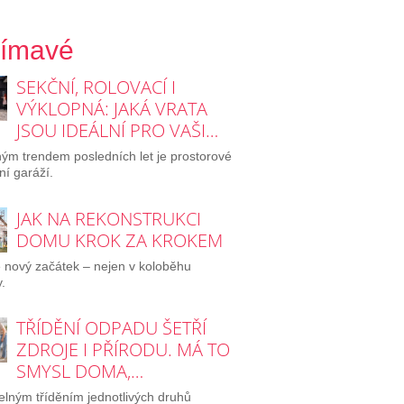
jímavé
SEKČNÍ, ROLOVACÍ I
VÝKLOPNÁ: JAKÁ VRATA
JSOU IDEÁLNÍ PRO VAŠI…
ým trendem posledních let je prostorové
ní garáží.
JAK NA REKONSTRUKCI
DOMU KROK ZA KROKEM
e nový začátek – nejen v koloběhu
.
TŘÍDĚNÍ ODPADU ŠETŘÍ
ZDROJE I PŘÍRODU. MÁ TO
SMYSL DOMA,…
elným tříděním jednotlivých druhů