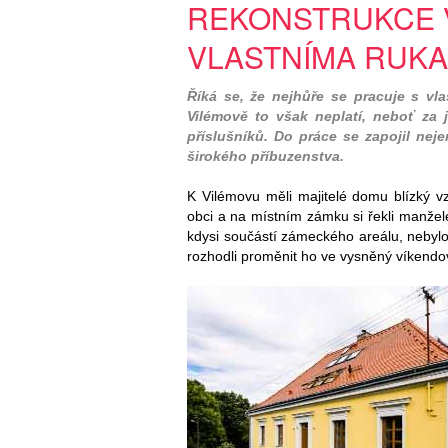
REKONSTRUKCE 
VLASTNÍMA RUK
Říká se, že nejhůře se pracuje s vl
Vilémově to však neplatí, neboť za 
příslušníků. Do práce se zapojil nejen
širokého příbuzenstva.
K Vilémovu měli majitelé domu blízký vz
obci a na místním zámku si řekli manželé
kdysi součástí zámeckého areálu, nebyl
rozhodli proměnit ho ve vysněný víkend