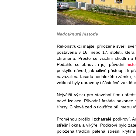
Nedotknutá historie
Rekonstrukci majitel přirozeně svěřil sv
postavená v 16. nebo 17. století, kter
chráněna. Přesto se všichni shodli na
Podařilo se obnovit i její původní
histo
poskytlo návod, jak citlivě přistoupit k
navázali na fasádu nedalekého zámku, k n
velikost byly upraveny i částečně zazděn
Největší výzvu pro stavební firmu před
nové izolace. Původní fasáda nakonec n
římsy. Cihlová zeď o tloušťce půl metru vš
Proměnou prošlo i zchátralé podkroví. Ar
střešní okna a vikýře. Podkroví bylo za
položena tradiční pálená střešní krytin