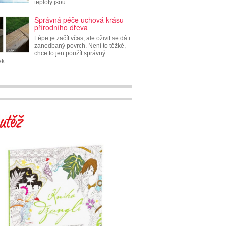
teploty jsou…
Správná péče uchová krásu
přírodního dřeva
Lépe je začít včas, ale oživit se dá i
zanedbaný povrch. Není to těžké,
chce to jen použít správný
ek.