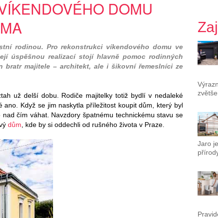
VÍKENDOVÉHO DOMU
AMA
Za
astní rodinou. Pro rekonstrukci víkendového domu ve
její úspěšnou realizací stojí hlavně pomoc rodinných
 bratr majitele – architekt, ale i šikovní řemeslníci ze
Výrazn
zvětše
tah už delší dobu. Rodiče majitelky totiž bydlí v nedaleké
 ano. Když se jim naskytla příležitost koupit dům, který byl
o nad čím váhat. Navzdory špatnému technickému stavu se
ový
dům
, kde by si oddechli od rušného života v Praze.
Jaro j
přírody
Pravid