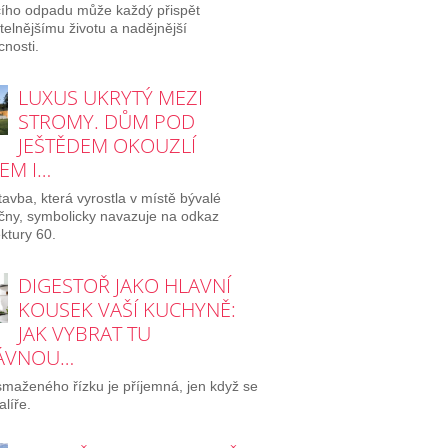
ího odpadu může každý přispět
itelnějšímu životu a nadějnější
nosti.
LUXUS UKRYTÝ MEZI
STROMY. DŮM POD
JEŠTĚDEM OKOUZLÍ
EM I…
avba, která vyrostla v místě bývalé
ičny, symbolicky navazuje na odkaz
ektury 60.
DIGESTOŘ JAKO HLAVNÍ
KOUSEK VAŠÍ KUCHYNĚ:
JAK VYBRAT TU
ÁVNOU…
maženého řízku je příjemná, jen když se
alíře.