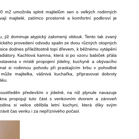
0 m2 umožnila splnit majitelům sen o velkých rodinných
ají majitelé, zatímco prostorné a komfortní podkroví je
u, jíž dominuje atypický zalomený oblouk. Tento tak zvaný
hnického provedení odvodu spalin ze dvou různých otopných
sice dodnes příležitostně topí dřevem, k běžnému vytápění
adiátory. Kachlová kamna, která si po vzoru babiček přála
ostavena v místě propojení jídelny, kuchyně a obývacího
nat si rodinnou pohodu při praskajícím krbu v pohodlné
ůže majitelka, vášnivá kuchařka, připravovat dobroty
áku.
oustředěn především v jídelně, na niž plynule navazuje
kna propojují tuto část s venkovním dvorem a zároveň
Rodina si velice oblíbila letní kuchyni, která díky svým
ávit čas venku i za nepříznivého počasí.