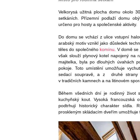
Velkorysá užitná plocha domu okolo 30
setkáních. Přízemní podlaží domu obýv
určeno pro hosty a společenské aktivity.
Do domu se vchází z ulice vstupní halo
arabský motiv vznikl jako důsledek tec
těles do společného
komínu
. V domě se 
však slouží plynový kotel napojený na r
majitelka, byla po dlouhých úvahách p
pokoje. Toto umístění umožňuje vychut
sedací soupravě, a z druhé strany m
v tradičních kamnech a na litinovém spor
Během všedních dní je rodinný život s
kuchyňský kout. Vysoká francouzská o
podtrhují historický charakter sídla. 
proskleným skládacím dveřím umožňuje tr