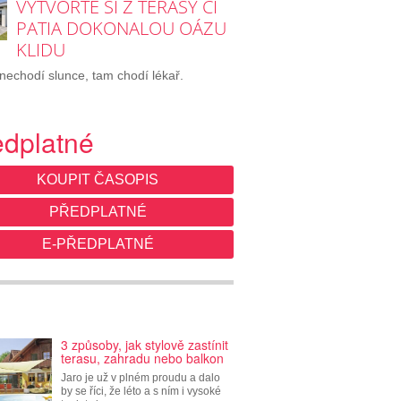
VYTVOŘTE SI Z TERASY ČI
PATIA DOKONALOU OÁZU
KLIDU
chodí slunce, tam chodí lékař.
edplatné
KOUPIT ČASOPIS
PŘEDPLATNÉ
E-PŘEDPLATNÉ
3 způsoby, jak stylově zastínit
terasu, zahradu nebo balkon
Jaro je už v plném proudu a dalo
by se říci, že léto a s ním i vysoké