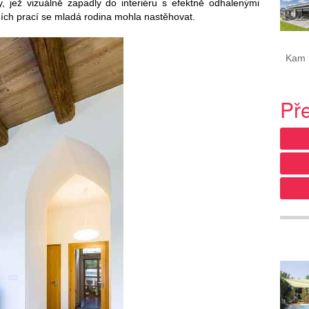
y, jež vizuálně zapadly do interiéru s efektně odhalenými
ních prací se mladá rodina mohla nastěhovat.
Kam ne
Př