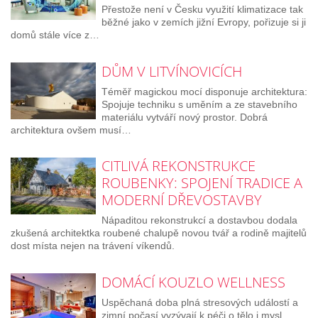
Přestože není v Česku využití klimatizace tak
běžné jako v zemích jižní Evropy, pořizuje si ji
domů stále více z…
DŮM V LITVÍNOVICÍCH
Téměř magickou mocí disponuje architektura:
Spojuje techniku s uměním a ze stavebního
materiálu vytváří nový prostor. Dobrá
architektura ovšem musí…
CITLIVÁ REKONSTRUKCE
ROUBENKY: SPOJENÍ TRADICE A
MODERNÍ DŘEVOSTAVBY
Nápaditou rekonstrukcí a dostavbou dodala
zkušená architektka roubené chalupě novou tvář a rodině majitelů
dost místa nejen na trávení víkendů.
DOMÁCÍ KOUZLO WELLNESS
Uspěchaná doba plná stresových událostí a
zimní počasí vyzývají k péči o tělo i mysl.