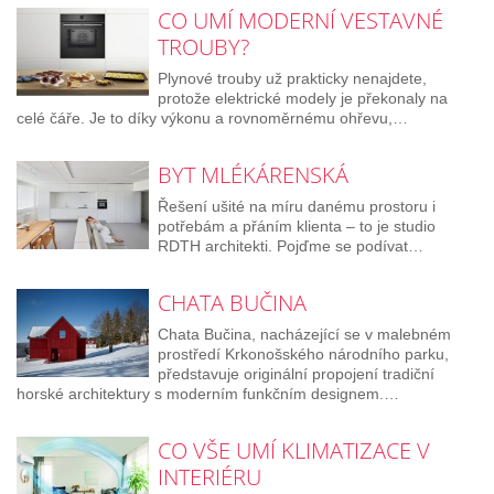
CO UMÍ MODERNÍ VESTAVNÉ
TROUBY?
Plynové trouby už prakticky nenajdete,
protože elektrické modely je překonaly na
celé čáře. Je to díky výkonu a rovnoměrnému ohřevu,…
BYT MLÉKÁRENSKÁ
Řešení ušité na míru danému prostoru i
potřebám a přáním klienta – to je studio
RDTH architekti. Pojďme se podívat…
CHATA BUČINA
Chata Bučina, nacházející se v malebném
prostředí Krkonošského národního parku,
představuje originální propojení tradiční
horské architektury s moderním funkčním designem.…
CO VŠE UMÍ KLIMATIZACE V
INTERIÉRU