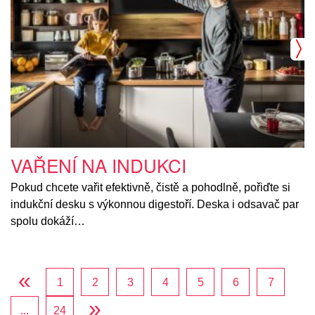
VAŘENÍ NA INDUKCI
Pokud chcete vařit efektivně, čistě a pohodlně, pořiďte si
indukční desku s výkonnou digestoří. Deska i odsavač par
spolu dokáží…
«
1
2
3
4
5
6
7
»
...
24