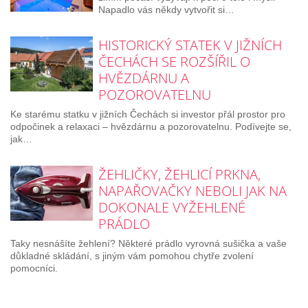
Napadlo vás někdy vytvořit si…
HISTORICKÝ STATEK V JIŽNÍCH
ČECHÁCH SE ROZŠÍŘIL O
HVĚZDÁRNU A
POZOROVATELNU
Ke starému statku v jižních Čechách si investor přál prostor pro
odpočinek a relaxaci – hvězdárnu a pozorovatelnu. Podívejte se,
jak…
ŽEHLIČKY, ŽEHLICÍ PRKNA,
NAPAŘOVAČKY NEBOLI JAK NA
DOKONALE VYŽEHLENÉ
PRÁDLO
Taky nesnášíte žehlení? Některé prádlo vyrovná sušička a vaše
důkladné skládání, s jiným vám pomohou chytře zvolení
pomocníci.