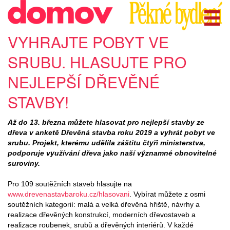
VYHRAJTE POBYT VE
SRUBU. HLASUJTE PRO
NEJLEPŠÍ DŘEVĚNÉ
STAVBY!
Až do 13. března můžete hlasovat pro nejlepší stavby ze
dřeva v anketě Dřevěná stavba roku 2019 a vyhrát pobyt ve
srubu. Projekt, kterému udělila záštitu čtyři ministerstva,
podporuje využívání dřeva jako naší významné obnovitelné
suroviny.
Pro 109 soutěžních staveb hlasujte na
www.drevenastavbaroku.cz/hlasovani
. Vybírat můžete z osmi
soutěžních kategorií: malá a velká dřevěná hřiště, návrhy a
realizace dřevěných konstrukcí, moderních dřevostaveb a
realizace roubenek, srubů a dřevěných interiérů. V každé