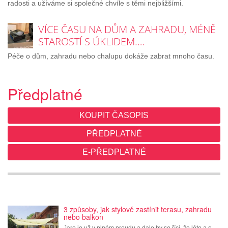
radosti a užíváme si společné chvíle s těmi nejbližšími.
VÍCE ČASU NA DŮM A ZAHRADU, MÉNĚ
STAROSTÍ S ÚKLIDEM.…
Péče o dům, zahradu nebo chalupu dokáže zabrat mnoho času.
Předplatné
KOUPIT ČASOPIS
PŘEDPLATNÉ
E-PŘEDPLATNÉ
3 způsoby, jak stylově zastínit terasu, zahradu
nebo balkon
Jaro je už v plném proudu a dalo by se říci, že léto a s