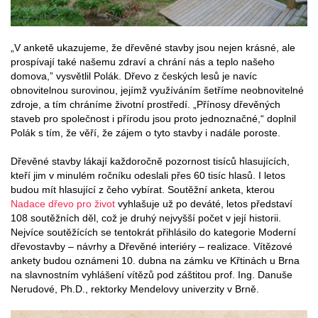
„V anketě ukazujeme, že dřevěné stavby jsou nejen krásné, ale
prospívají také našemu zdraví a chrání nás a teplo našeho
domova,” vysvětlil Polák. Dřevo z českých lesů je navíc
obnovitelnou surovinou, jejímž využíváním šetříme neobnovitelné
zdroje, a tím chráníme životní prostředí. „Přínosy dřevěných
staveb pro společnost i přírodu jsou proto jednoznačné,“ doplnil
Polák s tím, že věří, že zájem o tyto stavby i nadále poroste.
Dřevěné stavby lákají každoročně pozornost tisíců hlasujících,
kteří jim v minulém ročníku odeslali přes 60 tisíc hlasů. I letos
budou mít hlasující z čeho vybírat. Soutěžní anketa, kterou
Nadace dřevo pro život
vyhlašuje už po deváté, letos představí
108 soutěžních děl, což je druhý nejvyšší počet v její historii.
Nejvíce soutěžících se tentokrát přihlásilo do kategorie Moderní
dřevostavby – návrhy a Dřevěné interiéry – realizace. Vítězové
ankety budou oznámeni 10. dubna na zámku ve Křtinách u Brna
na slavnostním vyhlášení vítězů pod záštitou prof. Ing. Danuše
Nerudové, Ph.D., rektorky Mendelovy univerzity v Brně.