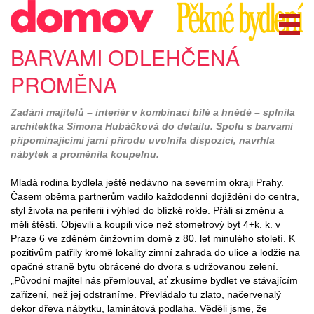
BARVAMI ODLEHČENÁ
PROMĚNA
Zadání majitelů – interiér v kombinaci bílé a hnědé – splnila
architektka Simona Hubáčková do detailu. Spolu s barvami
připomínajícími jarní přírodu uvolnila dispozici, navrhla
nábytek a proměnila koupelnu.
Mladá rodina bydlela ještě nedávno na severním okraji Prahy.
Časem oběma partnerům vadilo každodenní dojíždění do centra,
styl života na periferii i výhled do blízké rokle. Přáli si změnu a
měli štěstí. Objevili a koupili více než stometrový byt 4+k. k. v
Praze 6 ve zděném činžovním domě z 80. let minulého století. K
pozitivům patřily kromě lokality zimní zahrada do ulice a lodžie na
opačné straně bytu obrácené do dvora s udržovanou zelení.
„Původní majitel nás přemlouval, ať zkusíme bydlet ve stávajícím
zařízení, než jej odstraníme. Převládalo tu zlato, načervenalý
dekor dřeva nábytku, laminátová podlaha. Věděli jsme, že