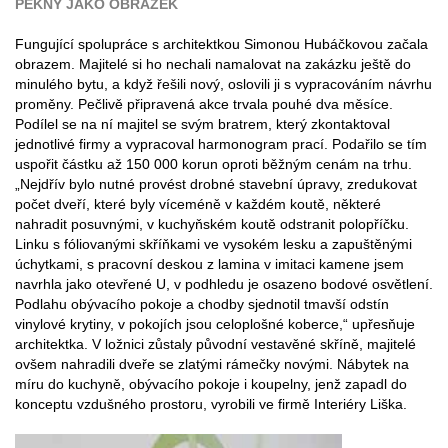
PĚKNÝ JAKO OBRÁZEK
Fungující spolupráce s architektkou Simonou Hubáčkovou začala
obrazem. Majitelé si ho nechali namalovat na zakázku ještě do
minulého bytu, a když řešili nový, oslovili ji s vypracováním návrhu
proměny. Pečlivě připravená akce trvala pouhé dva měsíce.
Podílel se na ní majitel se svým bratrem, který zkontaktoval
jednotlivé firmy a vypracoval harmonogram prací. Podařilo se tím
uspořit částku až 150 000 korun oproti běžným cenám na trhu.
„Nejdřív bylo nutné provést drobné stavební úpravy, zredukovat
počet dveří, které byly víceméně v každém koutě, některé
nahradit posuvnými, v kuchyňském koutě odstranit polopříčku.
Linku s fóliovanými skříňkami ve vysokém lesku a zapuštěnými
úchytkami, s pracovní deskou z lamina v imitaci kamene jsem
navrhla jako otevřené U, v podhledu je osazeno bodové osvětlení.
Podlahu obývacího pokoje a chodby sjednotil tmavší odstín
vinylové krytiny, v pokojích jsou celoplošné koberce,“ upřesňuje
architektka. V ložnici zůstaly původní vestavěné skříně, majitelé
ovšem nahradili dveře se zlatými rámečky novými. Nábytek na
míru do kuchyně, obývacího pokoje i koupelny, jenž zapadl do
konceptu vzdušného prostoru, vyrobili ve firmě Interiéry Liška.