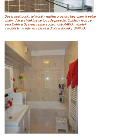
Dosáhnout pocitu lehkosti v malém prostoru bez oken je velké
umění. Ale architektce se to i zde povedlo. Obklady jsou ze
sérií Defile a System české společnosti RAKO, nábytek
vyrobila firma Interiéry Liška a drobné doplňky SAPHO.