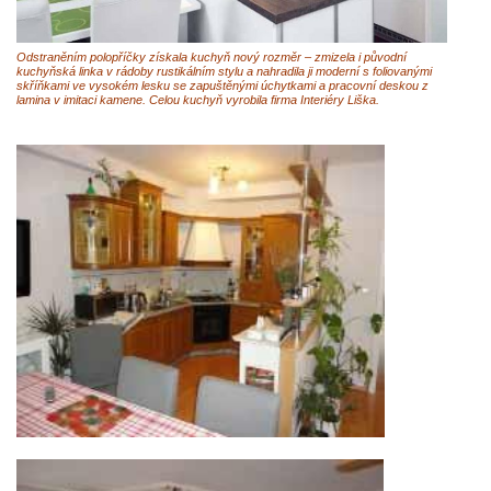
Odstraněním polopříčky získala kuchyň nový rozměr – zmizela i původní
kuchyňská linka v rádoby rustikálním stylu a nahradila ji moderní s foliovanými
skříňkami ve vysokém lesku se zapuštěnými úchytkami a pracovní deskou z
lamina v imitaci kamene. Celou kuchyň vyrobila firma Interiéry Liška.