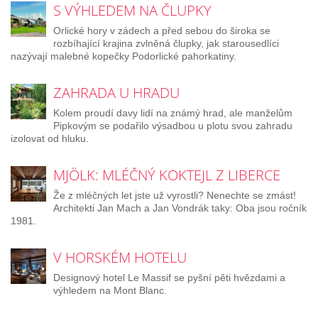
S VÝHLEDEM NA ČLUPKY
Orlické hory v zádech a před sebou do široka se
rozbíhající krajina zvlněná člupky, jak starousedlíci
nazývají malebné kopečky Podorlické pahorkatiny.
ZAHRADA U HRADU
Kolem proudí davy lidí na známý hrad, ale manželům
Pipkovým se podařilo výsadbou u plotu svou zahradu
izolovat od hluku.
MJÖLK: MLÉČNÝ KOKTEJL Z LIBERCE
Že z mléčných let jste už vyrostli? Nenechte se zmást!
Architekti Jan Mach a Jan Vondrák taky: Oba jsou ročník
1981.
V HORSKÉM HOTELU
Designový hotel Le Massif se pyšní pěti hvězdami a
výhledem na Mont Blanc.