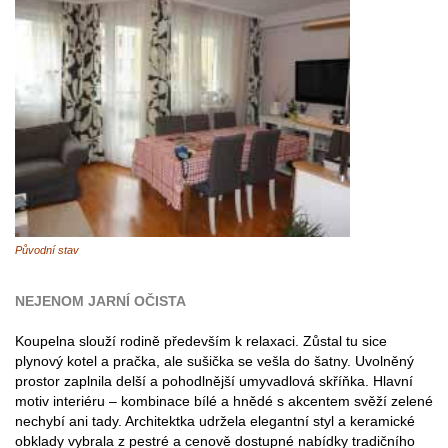
Původní stav
NEJENOM JARNÍ OČISTA
Koupelna slouží rodině především k relaxaci. Zůstal tu sice
plynový kotel a pračka, ale sušička se vešla do šatny. Uvolněný
prostor zaplnila delší a pohodlnější umyvadlová skříňka. Hlavní
motiv interiéru – kombinace bílé a hnědé s akcentem svěží zelené
nechybí ani tady. Architektka udržela elegantní styl a keramické
obklady vybrala z pestré a cenově dostupné nabídky tradičního