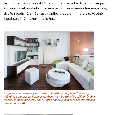
bychom si na to nezvykli,“ vzpomíná majitelka. Rozhodli se pro
kompletní rekonstrukci, během níž zmizely nevhodné materiály,
dveře i podivná směs rustikálního a opulentního stylu, včetně
tapet se zlatým vzorem v ložnici.
Elegantní a vzdušný obývací pokoj… Podlaha je vinylová (Moduleo),
nábytková stěna z lamina byla vyrobena na míru (Interiéry Liška). Drobný
mobiliář je lehce přenosný (XXXLutz) a sněhově bílá sedačka dostatečně
prostorná (IKEA).