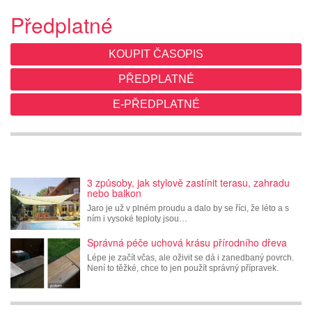
Předplatné
KOUPIT ČASOPIS
PŘEDPLATNÉ
E-PŘEDPLATNÉ
3 způsoby, jak stylově zastínit terasu, zahradu
nebo balkon
Jaro je už v plném proudu a dalo by se říci, že léto a s
ním i vysoké teploty jsou…
Správná péče uchová krásu přírodního dřeva
Lépe je začít včas, ale oživit se dá i zanedbaný povrch.
Není to těžké, chce to jen použít správný přípravek.