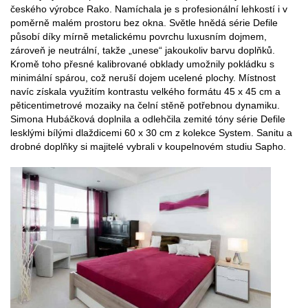
českého výrobce Rako. Namíchala je s profesionální lehkostí i v
poměrně malém prostoru bez okna. Světle hnědá série Defile
působí díky mírně metalickému povrchu luxusním dojmem,
zároveň je neutrální, takže „unese“ jakoukoliv barvu doplňků.
Kromě toho přesné kalibrované obklady umožnily pokládku s
minimální spárou, což neruší dojem ucelené plochy. Místnost
navíc získala využitím kontrastu velkého formátu 45 x 45 cm a
pěticentimetrové mozaiky na čelní stěně potřebnou dynamiku.
Simona Hubáčková doplnila a odlehčila zemité tóny série Defile
lesklými bílými dlaždicemi 60 x 30 cm z kolekce System. Sanitu a
drobné doplňky si majitelé vybrali v koupelnovém studiu Sapho.