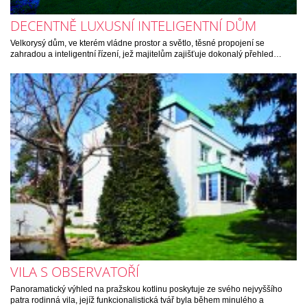
DECENTNĚ LUXUSNÍ INTELIGENTNÍ DŮM
Velkorysý dům, ve kterém vládne prostor a světlo, těsné propojení se
zahradou a inteligentní řízení, jež majitelům zajišťuje dokonalý přehled…
VILA S OBSERVATOŘÍ
Panoramatický výhled na pražskou kotlinu poskytuje ze svého nejvyššího
patra rodinná vila, jejíž funkcionalistická tvář byla během minulého a