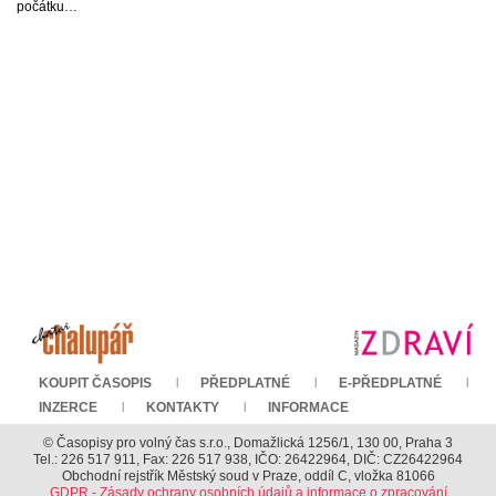
počátku…
KOUPIT ČASOPIS
PŘEDPLATNÉ
E-PŘEDPLATNÉ
INZERCE
KONTAKTY
INFORMACE
© Časopisy pro volný čas s.r.o., Domažlická 1256/1, 130 00, Praha 3
Tel.: 226 517 911, Fax: 226 517 938, IČO: 26422964, DIČ: CZ26422964
Obchodní rejstřík Městský soud v Praze, oddíl C, vložka 81066
GDPR - Zásady ochrany osobních údajů a informace o zpracování