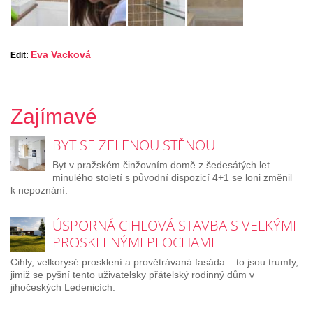
Eva Vacková
Edit:
Zajímavé
BYT SE ZELENOU STĚNOU
Byt v pražském činžovním domě z šedesátých let
minulého století s původní dispozicí 4+1 se loni změnil
k nepoznání.
ÚSPORNÁ CIHLOVÁ STAVBA S VELKÝMI
PROSKLENÝMI PLOCHAMI
Cihly, velkorysé prosklení a provětrávaná fasáda – to jsou trumfy,
jimiž se pyšní tento uživatelsky přátelský rodinný dům v
jihočeských Ledenicích.