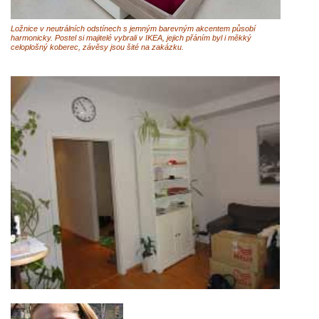
Ložnice v neutrálních odstínech s jemným barevným akcentem působí
harmonicky. Postel si majitelé vybrali v IKEA, jejich přáním byl i měkký
celoplošný koberec, závěsy jsou šité na zakázku.