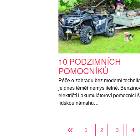
10 PODZIMNÍCH
POMOCNÍKŮ
Péče o zahradu bez moderní techniky
je dnes téměř nemyslitelné. Benzinov
električtí i akumulátoroví pomocníci š
lidskou námahu…
«
1
2
3
4