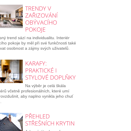
TRENDY V
ZAŘIZOVÁNÍ
OBÝVACÍHO
POKOJE
ný trend sází na individualitu. Interiér
ího pokoje by měl při své funkčnosti také
vat osobnost a zájmy svých uživatelů.
KARAFY:
PRAKTICKÉ I
STYLOVÉ DOPLŇKY
Na výběr je celá škála
érů včetně profesionálních, které umí
rovzdušnit, aby naplno vynikla jeho chuť
.
PŘEHLED
STŘEŠNÍCH KRYTIN