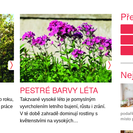
Př
Nej
PESTRÉ BARVY LÉTA
 roku,
Takzvané vysoké léto je pomyslným
 práce
vyvrcholením letního bujení, růstu i zrání.
podaři
V té době zahradě dominují rostliny s
místo 
květenstvími na vysokých…