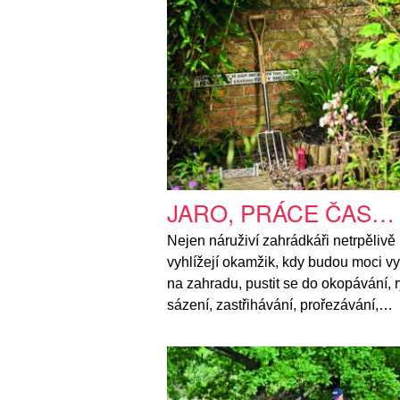
JARO, PRÁCE ČAS…
Nejen náruživí zahrádkáři netrpělivě
vyhlížejí okamžik, kdy budou moci vy
na zahradu, pustit se do okopávání, ry
sázení, zastřihávání, prořezávání,…