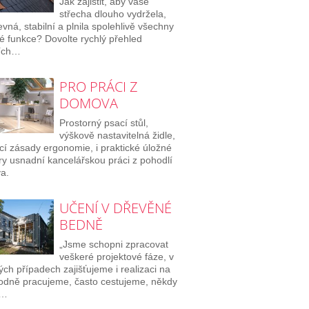
Jak zajistit, aby vaše
střecha dlouho vydržela,
evná, stabilní a plnila spolehlivě všechny
té funkce? Dovolte rychlý přehled
ních…
PRO PRÁCI Z
DOMOVA
Prostorný psací stůl,
výškově nastavitelná židle,
ící zásady ergonomie, i praktické úložné
ry usnadní kancelářskou práci z pohodlí
a.
UČENÍ V DŘEVĚNÉ
BEDNĚ
„Jsme schopni zpracovat
veškeré projektové fáze, v
ých případech zajišťujeme i realizaci na
Hodně pracujeme, často cestujeme, někdy
e…