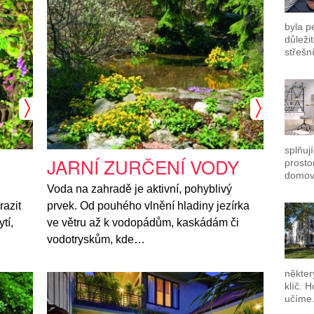
byla p
důleži
střeš
splňuj
JARNÍ ZURČENÍ VODY
prosto
domov
Voda na zahradě je aktivní, pohyblivý
razit
prvek. Od pouhého vlnění hladiny jezírka
tí,
ve větru až k vodopádům, kaskádám či
vodotryskům, kde…
někter
klíč. 
učím