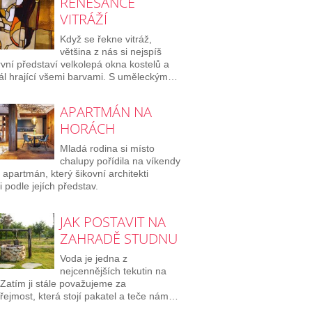
RENESANCE
VITRÁŽÍ
Když se řekne vitráž,
většina z nás si nejspíš
rvní představí velkolepá okna kostelů a
ál hrající všemi barvami. S uměleckým…
APARTMÁN NA
HORÁCH
Mladá rodina si místo
chalupy pořídila na víkendy
 apartmán, který šikovní architekti
i podle jejích představ.
JAK POSTAVIT NA
ZAHRADĚ STUDNU
Voda je jedna z
nejcennějších tekutin na
 Zatím ji stále považujeme za
ejmost, která stojí pakatel a teče nám…