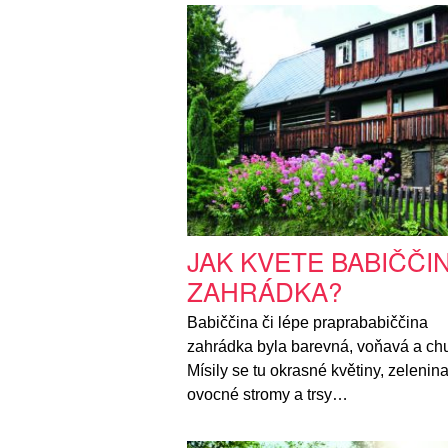
JAK KVETE BABIČČI
ZAHRÁDKA?
Babiččina či lépe praprababiččina
zahrádka byla barevná, voňavá a ch
Mísily se tu okrasné květiny, zelenina
ovocné stromy a trsy…