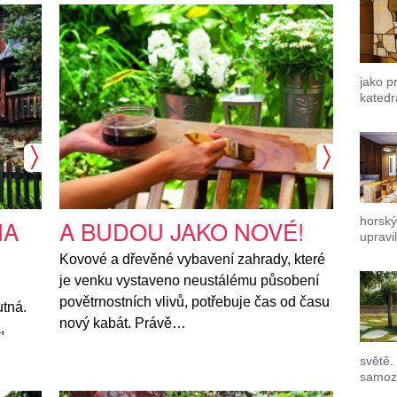
jako p
katedr
horský
NA
A BUDOU JAKO NOVÉ!
upravil
Kovové a dřevěné vybavení zahrady, které
je venku vystaveno neustálému působení
povětrnostních vlivů, potřebuje čas od času
utná.
nový kabát. Právě…
,
světě.
samozř