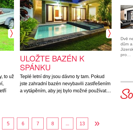
Dvě ne
dům a 
Jizers
pro…
ULOŽTE BAZÉN K
SPÁNKU
, to už
Teplé letní dny jsou dávno ty tam. Pokud
í,
jste zahradní bazén nevybavili zastřešením
etří
a vytápěním, aby jej bylo možné používat…
»
5
6
7
8
...
13