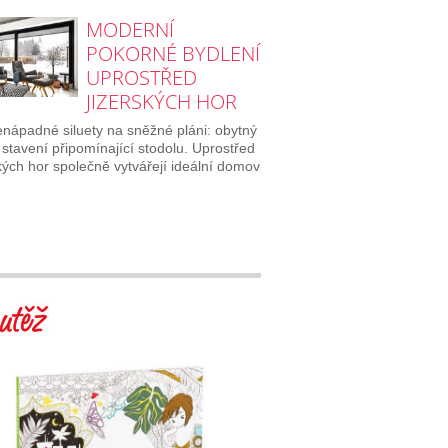
MODERNÍ
POKORNÉ BYDLENÍ
UPROSTŘED
JIZERSKÝCH HOR
nápadné siluety na sněžné pláni: obytný
stavení připomínající stodolu. Uprostřed
kých hor společně vytvářejí ideální domov