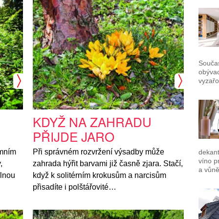
Součas
obývac
vyzařo
KDYŽ NA ZAHRADU
PŘIJDE JARO
amním
Při správném rozvržení výsadby může
dekant
víno p
,
zahrada hýřit barvami již časně zjara. Stačí,
a vůně
plnou
když k solitérním krokusům a narcisům
přisadíte i polštářovité…