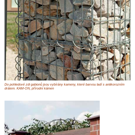
Do pohledové zdi gabionů jsou vybírány kameny, které barvou ladí s antikorozním
drátem. KAM-ON, přírodní kámen