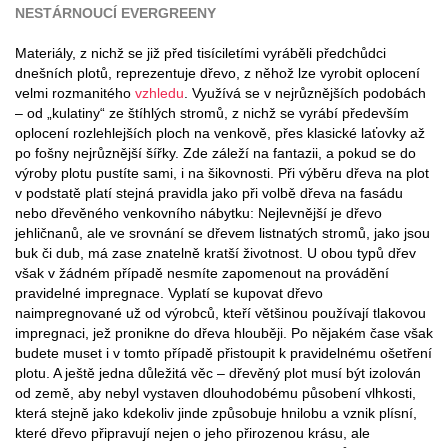
NESTÁRNOUCÍ EVERGREENY
Materiály, z nichž se již před tisíciletími vyráběli předchůdci
dnešních plotů, reprezentuje dřevo, z něhož lze vyrobit oplocení
velmi rozmanitého
vzhledu
. Využívá se v nejrůznějších podobách
– od „kulatiny“ ze štíhlých stromů, z nichž se vyrábí především
oplocení rozlehlejších ploch na venkově, přes klasické laťovky až
po fošny nejrůznější šířky. Zde záleží na fantazii, a pokud se do
výroby plotu pustíte sami, i na šikovnosti. Při výběru dřeva na plot
v podstatě platí stejná pravidla jako při volbě dřeva na fasádu
nebo dřevěného venkovního nábytku: Nejlevnější je dřevo
jehličnanů, ale ve srovnání se dřevem listnatých stromů, jako jsou
buk či dub, má zase znatelně kratší životnost. U obou typů dřev
však v žádném případě nesmíte zapomenout na provádění
pravidelné impregnace. Vyplatí se kupovat dřevo
naimpregnované už od výrobců, kteří většinou používají tlakovou
impregnaci, jež pronikne do dřeva hlouběji. Po nějakém čase však
budete muset i v tomto případě přistoupit k pravidelnému ošetření
plotu. A ještě jedna důležitá věc – dřevěný plot musí být izolován
od země, aby nebyl vystaven dlouhodobému působení vlhkosti,
která stejně jako kdekoliv jinde způsobuje hnilobu a vznik plísní,
které dřevo připravují nejen o jeho přirozenou krásu, ale