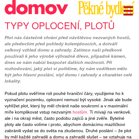
TYPY OPLOCENÍ, PLOTŮ
Plot nás částečně chrání před návštěvou nezvaných hostů,
ale především před pohledy kolemjdoucích, a dotváří
celkový vzhled domu a zahrady. Zatímco naši předkové
používali k jeho výrobě výhradně dřevo, případně kámen,
dnes se nám nabízí bezpočet dalších možností. Při
rozhodování, jaký plot si pořídíme, by nám vodítkem mělo
být jeho hlavní poslání, styl domu i zahrady a charakter celé
lokality.
Pokud plotu svěříme roli pouhé hraniční čáry, využijeme ho k
vyznačení pozemku, oplocení nemusí být vysoké. Jinak ale bude
vyhlížet plot, který by měl chránit naše soukromí a v maximální
míře komplikovat vstup nezvaným
hostům
. Ti mívají na venkově,
ale i na okraji měst, často podobu zajíců a jiné zvěře. Bytelné
ploty ale často volíme i proto, abychom domácímu mazlíčkovi
zabránili vydat se do světa na zkušenou. Druhé poslání – že plot
by měl každé zahradě a domu a zahradě slušet – se vztahuje na