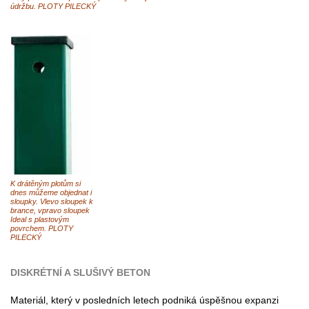
údržbu. PLOTY PILECKÝ
K drátěným plotům si
dnes můžeme objednat i
sloupky. Vlevo sloupek k
brance, vpravo sloupek
Ideal s plastovým
povrchem. PLOTY
PILECKÝ
DISKRÉTNÍ A SLUŠIVÝ BETON
Materiál, který v posledních letech podniká úspěšnou expanzi