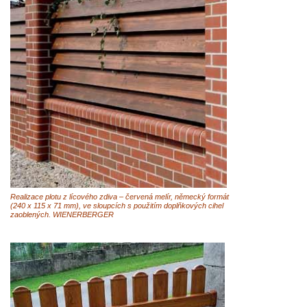
Realizace plotu z lícového zdiva – červená melír, německý formát
(240 x 115 x 71 mm), ve sloupcích s použitím doplňkových cihel
zaoblených. WIENERBERGER