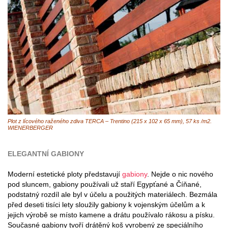
Plot z lícového raženého zdiva TERCA – Trentino (215 x 102 x 65 mm), 57 ks /m2.
WIENERBERGER
ELEGANTNÍ GABIONY
Moderní estetické ploty představují
gabiony
. Nejde o nic nového
pod sluncem, gabiony používali už staří Egypťané a Číňané,
podstatný rozdíl ale byl v účelu a použitých materiálech. Bezmála
před deseti tisíci lety sloužily gabiony k vojenským účelům a k
jejich výrobě se místo kamene a drátu používalo rákosu a písku.
Současné gabiony tvoří drátěný koš vyrobený ze speciálního