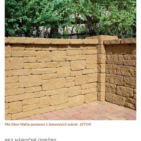
Plot Diton Wall je postaven z betonových tvárnic. DITON
BEZ NÁROČNÉ ÚDRŽBY