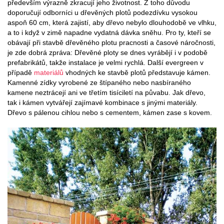
především výrazně zkracují jeho životnost. Z toho důvodu
doporučují odborníci u dřevěných plotů podezdívku vysokou
aspoň 60 cm, která zajistí, aby dřevo nebylo dlouhodobě ve vlhku,
a to i když v zimě napadne vydatná dávka sněhu. Pro ty, kteří se
obávají při stavbě dřevěného plotu pracnosti a časové náročnosti,
je zde dobrá zpráva: Dřevěné ploty se dnes vyrábějí i v podobě
prefabrikátů, takže instalace je velmi rychlá. Další evergreen v
případě
materiálů
vhodných ke stavbě plotů představuje kámen.
Kamenné zídky vyrobené ze štípaného nebo nasbíraného
kamene neztrácejí ani ve třetím tisíciletí na půvabu. Jak dřevo,
tak i kámen vytvářejí zajímavé kombinace s jinými materiály.
Dřevo s pálenou cihlou nebo s cementem, kámen zase s kovem.