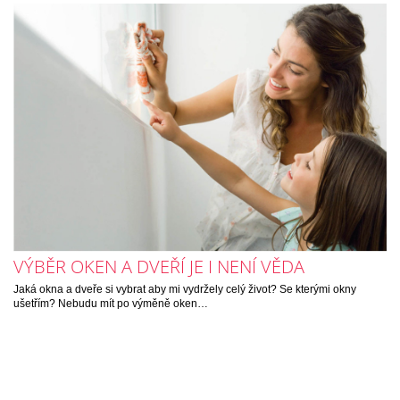
VÝBĚR OKEN A DVEŘÍ JE I NENÍ VĚDA
Jaká okna a dveře si vybrat aby mi vydržely celý život? Se kterými okny
ušetřím? Nebudu mít po výměně oken…