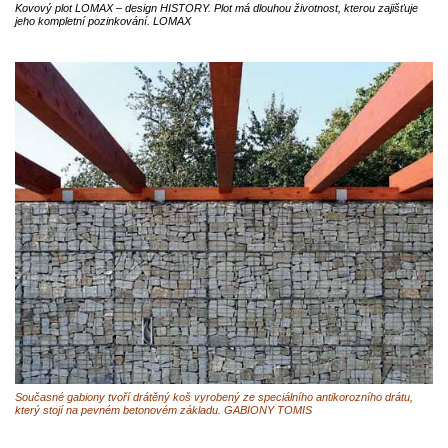
Kovový plot LOMAX – design HISTORY. Plot má dlouhou životnost, kterou zajišťuje
jeho kompletní pozinkování. LOMAX
Současné gabiony tvoří drátěný koš vyrobený ze speciálního antikorozního drátu,
který stojí na pevném betonovém základu. GABIONY TOMIS