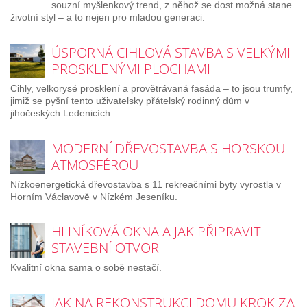
souzní myšlenkový trend, z něhož se dost možná stane
životní styl – a to nejen pro mladou generaci.
ÚSPORNÁ CIHLOVÁ STAVBA S VELKÝMI
PROSKLENÝMI PLOCHAMI
Cihly, velkorysé prosklení a provětrávaná fasáda – to jsou trumfy,
jimiž se pyšní tento uživatelsky přátelský rodinný dům v
jihočeských Ledenicích.
MODERNÍ DŘEVOSTAVBA S HORSKOU
ATMOSFÉROU
Nízkoenergetická dřevostavba s 11 rekreačními byty vyrostla v
Horním Václavově v Nízkém Jeseníku.
HLINÍKOVÁ OKNA A JAK PŘIPRAVIT
STAVEBNÍ OTVOR
Kvalitní okna sama o sobě nestačí.
JAK NA REKONSTRUKCI DOMU KROK ZA