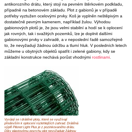
antikorozního drátu, který stojí na pevném štěrkovém podkladu,
případně na betonovém základu. Plot z gabionů je v případě
potřeby vyztužen ocelovými prvky. Koš je vyplněn neštěpivým a
dostatečně pevným kamenem, například žulou. Výhodou
gabionových plotů je, že jsou velmi stabilní a hodí se k oplocení
jak rovných, tak i svažitých pozemků, lze je doplnit dalšími
gabionovými prvky v zahradě, a v neposlední řadě samozřejmě
to, že nevyžadují žádnou údržbu a tlumí hluk. V posledních letech
můžeme u obytných objektů spatřit i zelené gabiony, kdy se
základní konstrukce nechává porůst vhodnými
rostlinami
.
Vyvíjejí se i drátěné ploty, které se využívají
především k oplocení rozlehlejších zahrad. Drátěná
výplň Pilonet Light Plus je z pozinkovaného drátu.
Díky plastovému povrchu plot nevyžaduje žádnou