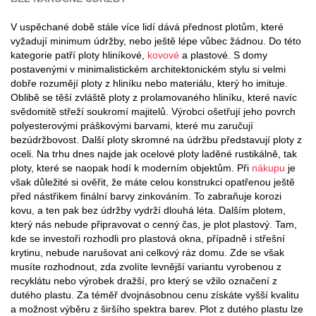
V uspěchané době stále více lidí dává přednost plotům, které
vyžadují minimum údržby, nebo ještě lépe vůbec žádnou. Do této
kategorie patří ploty hliníkové,
kovové
a plastové. S domy
postavenými v minimalistickém architektonickém stylu si velmi
dobře rozumějí ploty z hliníku nebo materiálu, který ho imituje.
Oblibě se těší zvláště ploty z prolamovaného hliníku, které navíc
svědomitě střeží soukromí majitelů. Výrobci ošetřují jeho povrch
polyesterovými práškovými barvami, které mu zaručují
bezúdržbovost. Další ploty skromné na údržbu představují ploty z
oceli. Na trhu dnes najde jak ocelové ploty laděné rustikálně, tak
ploty, které se naopak hodí k moderním objektům. Při
nákupu
je
však důležité si ověřit, že máte celou konstrukci opatřenou ještě
před nástřikem finální barvy zinkováním. To zabraňuje korozi
kovu, a ten pak bez údržby vydrží dlouhá léta. Dalším plotem,
který nás nebude připravovat o cenný čas, je plot plastový. Tam,
kde se investoři rozhodli pro plastová okna, případně i střešní
krytinu, nebude narušovat ani celkový ráz domu. Zde se však
musíte rozhodnout, zda zvolíte levnější variantu vyrobenou z
recyklátu nebo výrobek dražší, pro který se vžilo označení z
dutého plastu. Za téměř dvojnásobnou cenu získáte vyšší kvalitu
a možnost výběru z širšího spektra barev. Plot z dutého plastu lze