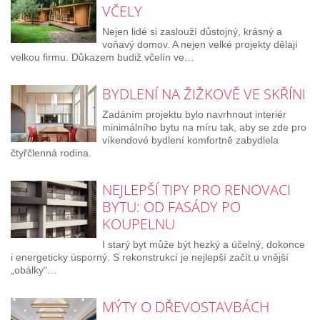
VČELY
Nejen lidé si zaslouží důstojný, krásný a
voňavý domov. A nejen velké projekty dělají
velkou firmu. Důkazem budiž včelín ve…
BYDLENÍ NA ŽIŽKOVĚ VE SKŘÍNI
Zadáním projektu bylo navrhnout interiér
minimálního bytu na míru tak, aby se zde pro
víkendové bydlení komfortně zabydlela
čtyřčlenná rodina.
NEJLEPŠÍ TIPY PRO RENOVACI
BYTU: OD FASÁDY PO
KOUPELNU
I starý byt může být hezký a účelný, dokonce
i energeticky úsporný. S rekonstrukcí je nejlepší začít u vnější
„obálky“…
MÝTY O DŘEVOSTAVBÁCH