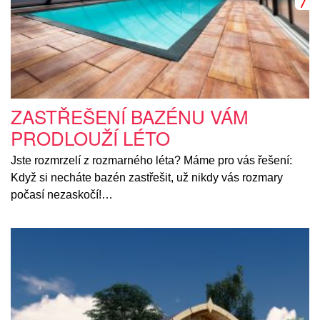
ZASTŘEŠENÍ BAZÉNU VÁM
PRODLOUŽÍ LÉTO
Jste rozmrzelí z rozmarného léta? Máme pro vás řešení:
Když si necháte bazén zastřešit, už nikdy vás rozmary
počasí nezaskočí!…