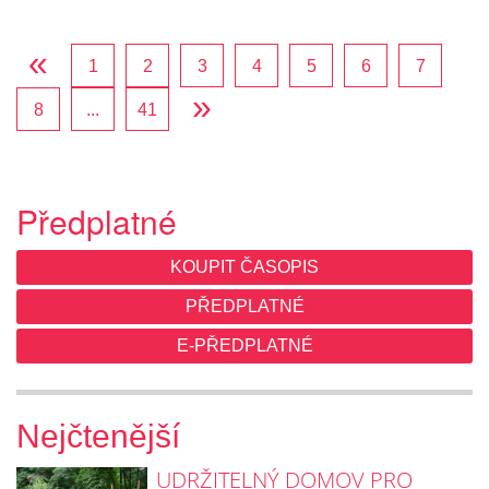
«
1
2
3
4
5
6
7
»
8
...
41
Předplatné
KOUPIT ČASOPIS
PŘEDPLATNÉ
E-PŘEDPLATNÉ
Nejčtenější
UDRŽITELNÝ DOMOV PRO