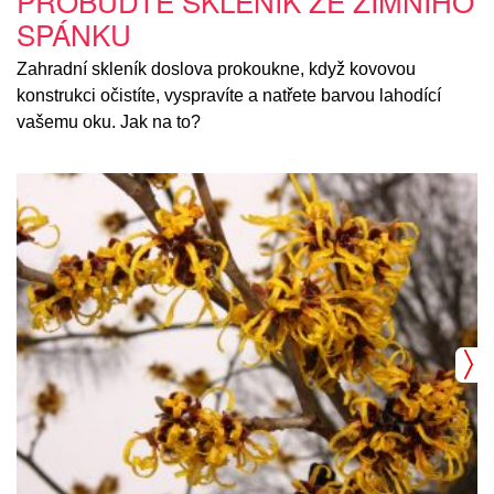
PROBUĎTE SKLENÍK ZE ZIMNÍHO
SPÁNKU
Zahradní skleník doslova prokoukne, když kovovou
konstrukci očistíte, vyspravíte a natřete barvou lahodící
vašemu oku. Jak na to?