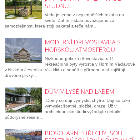
STUDNU
Voda je jedna z nejcennějších tekutin na
světě. Zatím ji stále považujeme za
samozřejmost, která stojí pakatel a teče nám…
MODERNÍ DŘEVOSTAVBA S
HORSKOU ATMOSFÉROU
Nízkoenergetická dřevostavba s 11
rekreačními byty vyrostla v Horním Václavově
v Nízkém Jeseníku. Vizi klidu a sepětí s přírodou v ní zajišťují
dřevěné prvky…
DŮM V LYSÉ NAD LABEM
„Domy se dají vymyslet chytře. Dají se také
vymyslet špatně, složitě, draze. Už v
architektonické studii vyžadujte detailní
půdorysné řešení…
BIOSOLÁRNÍ STŘECHY JSOU