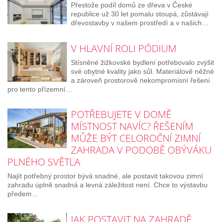
Přestože podíl domů ze dřeva v České
republice už 30 let pomalu stoupá, zůstávají
dřevostavby v našem prostředí a v našich…
V HLAVNÍ ROLI PÓDIUM
Stísněné žižkovské bydlení potřebovalo zvýšit
své obytné kvality jako sůl. Materiálově něžné
a zároveň prostorově nekompromisní řešení
pro tento přízemní…
POTŘEBUJETE V DOMĚ
MÍSTNOST NAVÍC? ŘEŠENÍM
MŮŽE BÝT CELOROČNÍ ZIMNÍ
ZAHRADA V PODOBĚ OBÝVÁKU
PLNÉHO SVĚTLA
Najít potřebný prostor bývá snadné, ale postavit takovou zimní
zahradu úplně snadná a levná záležitost není. Chce to výstavbu
předem…
JAK POSTAVIT NA ZAHRADĚ