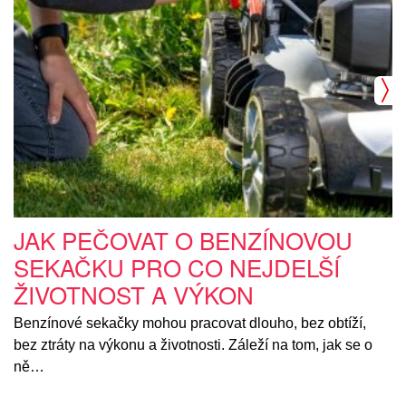
JAK PEČOVAT O BENZÍNOVOU
SEKAČKU PRO CO NEJDELŠÍ
ŽIVOTNOST A VÝKON
Benzínové sekačky mohou pracovat dlouho, bez obtíží,
bez ztráty na výkonu a životnosti. Záleží na tom, jak se o
ně…