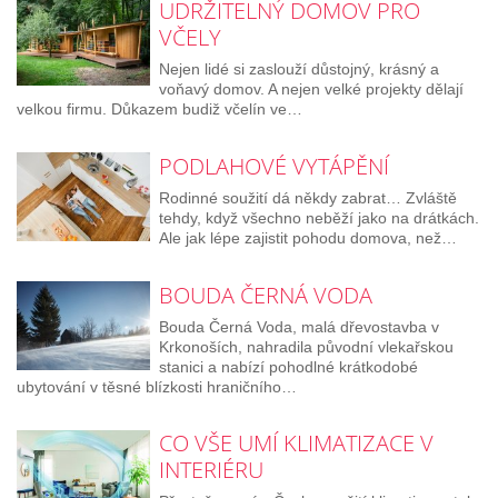
UDRŽITELNÝ DOMOV PRO
VČELY
Nejen lidé si zaslouží důstojný, krásný a
voňavý domov. A nejen velké projekty dělají
velkou firmu. Důkazem budiž včelín ve…
PODLAHOVÉ VYTÁPĚNÍ
Rodinné soužití dá někdy zabrat… Zvláště
tehdy, když všechno neběží jako na drátkách.
Ale jak lépe zajistit pohodu domova, než…
BOUDA ČERNÁ VODA
Bouda Černá Voda, malá dřevostavba v
Krkonoších, nahradila původní vlekařskou
stanici a nabízí pohodlné krátkodobé
ubytování v těsné blízkosti hraničního…
CO VŠE UMÍ KLIMATIZACE V
INTERIÉRU