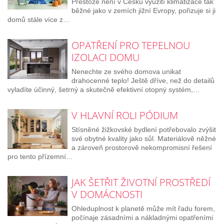
Přestože není v Česku využití klimatizace tak
běžné jako v zemích jižní Evropy, pořizuje si ji
domů stále více z…
OPATŘENÍ PRO TEPELNOU
IZOLACI DOMU
Nenechte ze svého domova unikat
drahocenné teplo! Ještě dříve, než do detailů
vyladíte účinný, šetrný a skutečně efektivní otopný systém,…
V HLAVNÍ ROLI PÓDIUM
Stísněné žižkovské bydlení potřebovalo zvýšit
své obytné kvality jako sůl. Materiálově něžné
a zároveň prostorově nekompromisní řešení
pro tento přízemní…
JAK ŠETŘIT ŽIVOTNÍ PROSTŘEDÍ
V DOMÁCNOSTI
Ohleduplnost k planetě může mít řadu forem,
počínaje zásadními a nákladnými opatřeními