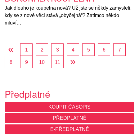
Jak dlouho je koupelna nová? Už jste se někdy zamysleli,
kdy se z nové věci stává „obyčejná“? Zatímco někdo
mluví…
«
1
2
3
4
5
6
7
»
8
9
10
11
Předplatné
KOUPIT ČASOPIS
PŘEDPLATNÉ
E-PŘEDPLATNÉ