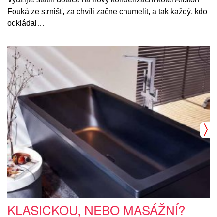
Fouká ze strnišť, za chvíli začne chumelit, a tak každý, kdo
odkládal…
KLASICKOU, NEBO MASÁŽNÍ?