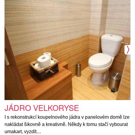
JÁDRO VELKORYSE
I s rekonstrukcí koupelnového jádra v panelovém domě lze
nakládat šikovně a kreativně. Někdy k tomu stačí vybourat
umakart, vyzdít…